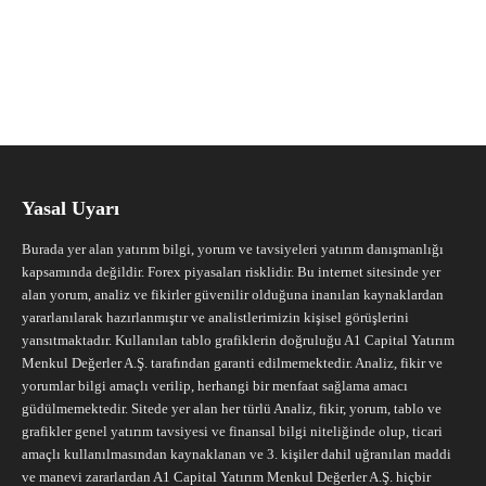
Yasal Uyarı
Burada yer alan yatırım bilgi, yorum ve tavsiyeleri yatırım danışmanlığı
kapsamında değildir. Forex piyasaları risklidir. Bu internet sitesinde yer
alan yorum, analiz ve fikirler güvenilir olduğuna inanılan kaynaklardan
yararlanılarak hazırlanmıştır ve analistlerimizin kişisel görüşlerini
yansıtmaktadır. Kullanılan tablo grafiklerin doğruluğu A1 Capital Yatırım
Menkul Değerler A.Ş. tarafından garanti edilmemektedir. Analiz, fikir ve
yorumlar bilgi amaçlı verilip, herhangi bir menfaat sağlama amacı
güdülmemektedir. Sitede yer alan her türlü Analiz, fikir, yorum, tablo ve
grafikler genel yatırım tavsiyesi ve finansal bilgi niteliğinde olup, ticari
amaçlı kullanılmasından kaynaklanan ve 3. kişiler dahil uğranılan maddi
ve manevi zararlardan A1 Capital Yatırım Menkul Değerler A.Ş. hiçbir