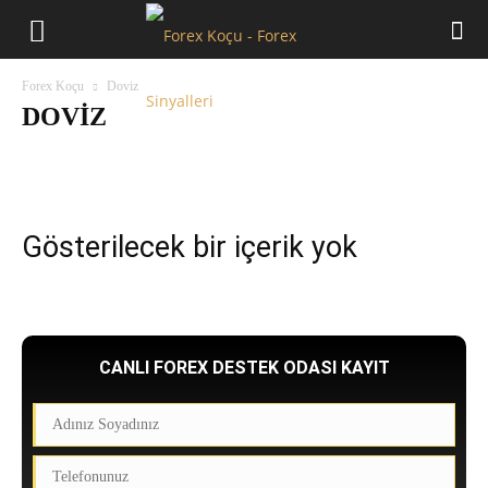
Forex
Forex Koçu
Doviz
Koçu
DOVIZ
Doviz
Eğitim
EURUSD
GBPUSD
Genel
PETROL
TL YORUMLARI
Gösterilecek bir içerik yok
CANLI FOREX DESTEK ODASI KAYIT