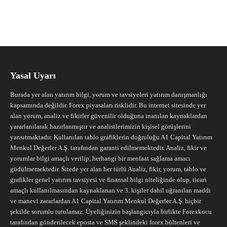
Yasal Uyarı
Burada yer alan yatırım bilgi, yorum ve tavsiyeleri yatırım danışmanlığı
kapsamında değildir. Forex piyasaları risklidir. Bu internet sitesinde yer
alan yorum, analiz ve fikirler güvenilir olduğuna inanılan kaynaklardan
yararlanılarak hazırlanmıştır ve analistlerimizin kişisel görüşlerini
yansıtmaktadır. Kullanılan tablo grafiklerin doğruluğu A1 Capital Yatırım
Menkul Değerler A.Ş. tarafından garanti edilmemektedir. Analiz, fikir ve
yorumlar bilgi amaçlı verilip, herhangi bir menfaat sağlama amacı
güdülmemektedir. Sitede yer alan her türlü Analiz, fikir, yorum, tablo ve
grafikler genel yatırım tavsiyesi ve finansal bilgi niteliğinde olup, ticari
amaçlı kullanılmasından kaynaklanan ve 3. kişiler dahil uğranılan maddi
ve manevi zararlardan A1 Capital Yatırım Menkul Değerler A.Ş. hiçbir
şekilde sorumlu tutulamaz. Üyeliğinizin başlangıcıyla birlikte Forexkocu
tarafından gönderilecek eposta ve SMS şeklindeki forex bültenleri ve