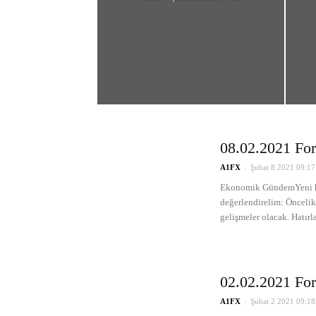
08.02.2021 For
-
A1FX
Şubat 8 2021 09:17
Ekonomik GündemYeni haf
değerlendirelim: Önceli
gelişmeler olacak. Hatırl
02.02.2021 For
-
A1FX
Şubat 2 2021 09:18