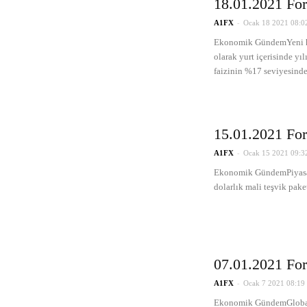
18.01.2021 For
-
A1FX
Ocak 18 2021 08:0
Ekonomik GündemYeni haft
olarak yurt içerisinde yıl
faizinin %17 seviyesinde.
15.01.2021 For
-
A1FX
Ocak 15 2021 09:3
Ekonomik GündemPiyasad
dolarlık mali teşvik pake
07.01.2021 For
-
A1FX
Ocak 7 2021 08:19
Ekonomik GündemGlobal 