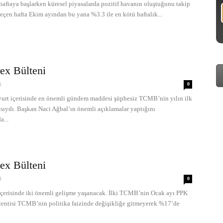
taya başlarken küresel piyasalarda pozitif havanın oluştuğunu takip
eçen hafta Ekim ayından bu yana %3.3 ile en kötü haftalık...
ex Bülteni
6
0
t içerisinde en önemli gündem maddesi şüphesiz TCMB’nin yılın ilk
ısıydı. Başkan Naci Ağbal’ın önemli açıklamalar yaptığını
a...
ex Bülteni
3
0
risinde iki önemli gelişme yaşanacak. İlki TCMB’nin Ocak ayı PPK
klentisi TCMB’nin politika faizinde değişikliğe gitmeyerek %17’de