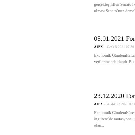
gerçekleştirilen Senato 
olması Senato’nun demokr
05.01.2021 For
-
A1FX
Ocak 5 2021 07:50
Ekonomik GündemHaftanın
verilerine odaklandı. Bu 
23.12.2020 For
-
A1FX
Aralık 23 2020 07:
Ekonomik GündemKüresel p
İngiltere’de mutasyona u
olan...