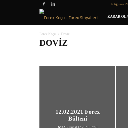
6 Ağustos 2
Forex
ZARAR OLA
Koçu
Forex Koçu
Doviz
DOVIZ
Doviz
Eğitim
EURUSD
GBPUSD
Genel
PET
12.02.2021 Forex
Bülteni
A1FX
-
Şubat 12 2021 07:50