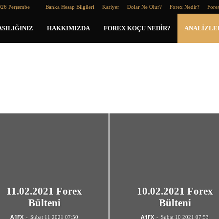
026 Perşembe
Banka Hesap Bilgileri
Kariyer
Dolar Ne Olur?
Forex Nedir?
Forex
SILIĞINIZ
HAKKIMIZDA
FOREX KOÇU NEDIR?
ANALIZLE
ROL
TL YORUMLARI
11.02.2021 Forex
10.02.2021 Forex
Bülteni
Bülteni
A1FX
-
A1FX
-
Şubat 11 2021 07:50
Şubat 10 2021 07:53