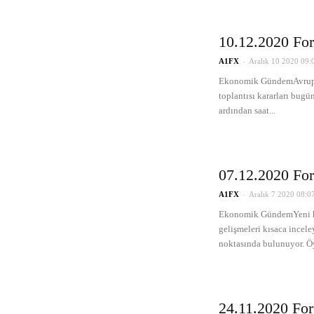
10.12.2020 For
-
A1FX
Aralık 10 2020 09:
Ekonomik GündemAvrupa 
toplantısı kararları bugü
ardından saat...
07.12.2020 For
-
A1FX
Aralık 7 2020 08:0
Ekonomik GündemYeni haft
gelişmeleri kısaca ince
noktasında bulunuyor. Öyl
24.11.2020 For