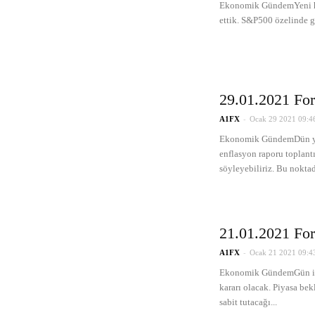
Ekonomik GündemYeni haf
ettik. S&P500 özelinde g
29.01.2021 For
-
A1FX
Ocak 29 2021 09:4
Ekonomik GündemDün yur
enflasyon raporu toplant
söyleyebiliriz. Bu noktad
21.01.2021 For
-
A1FX
Ocak 21 2021 09:4
Ekonomik GündemGün içe
kararı olacak. Piyasa be
sabit tutacağı...