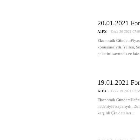
20.01.2021 For
-
A1FX
Ocak 20 2021 07:0
Ekonomik GündemPiyasan
konuşmasıydı. Yellen, Se
paketini savundu ve faiz.
19.01.2021 For
-
A1FX
Ocak 19 2021 07:5
Ekonomik GündemHaftanı
nedeniyle kapalıydı. Do
karşılık Çin dataları...