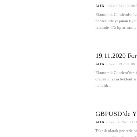
-
A1FX
Kasım 24 2020 08:
Ekonomik GündemHaftanı
paritesinde yaşanan fiya
faizinde 475 bp artırım...
19.11.2020 For
-
A1FX
Kasım 19 2020 08:
Ekonomik GündemYurt iç
olacak. Piyasa beklentisi
haftalık...
GBPUSD’de Yük
-
A1FX
Kasım 6 2020 13:1
Teknik olarak paritede ö