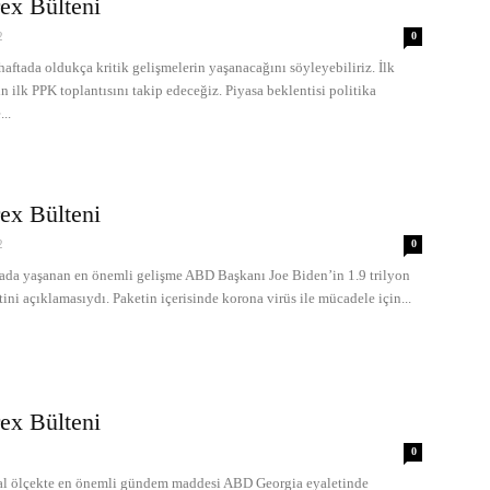
ex Bülteni
2
0
ada oldukça kritik gelişmelerin yaşanacağını söyleyebiliriz. İlk
ın ilk PPK toplantısını takip edeceğiz. Piyasa beklentisi politika
..
ex Bülteni
2
0
a yaşanan en önemli gelişme ABD Başkanı Joe Biden’in 1.9 trilyon
tini açıklamasıydı. Paketin içerisinde korona virüs ile mücadele için...
ex Bülteni
0
ölçekte en önemli gündem maddesi ABD Georgia eyaletinde