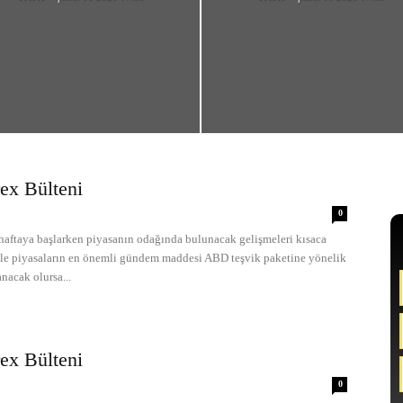
ex Bülteni
0
taya başlarken piyasanın odağında bulunacak gelişmeleri kısaca
kle piyasaların en önemli gündem maddesi ABD teşvik paketine yönelik
anacak olursa...
ex Bülteni
0