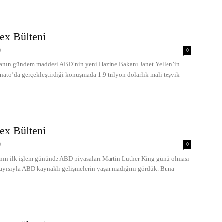
ex Bülteni
9
0
ın gündem maddesi ABD’nin yeni Hazine Bakanı Janet Yellen’in
nato’da gerçekleştirdiği konuşmada 1.9 trilyon dolarlık mali teşvik
..
ex Bülteni
9
0
n ilk işlem gününde ABD piyasaları Martin Luther King günü olması
layısıyla ABD kaynaklı gelişmelerin yaşanmadığını gördük. Buna