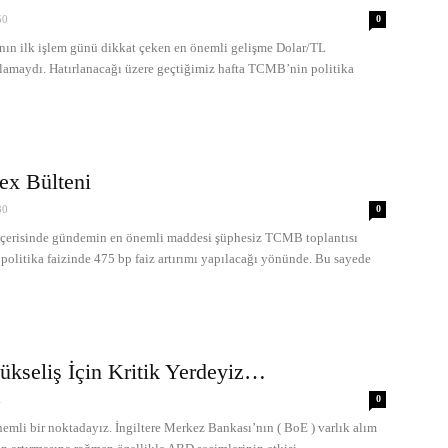
50
0
n ilk işlem günü dikkat çeken en önemli gelişme Dolar/TL
tlamaydı. Hatırlanacağı üzere geçtiğimiz hafta TCMB’nin politika
ex Bülteni
30
0
erisinde gündemin en önemli maddesi şüphesiz TCMB toplantısı
 politika faizinde 475 bp faiz artırımı yapılacağı yönünde. Bu sayede
seliş İçin Kritik Yerdeyiz…
1
0
nemli bir noktadayız. İngiltere Merkez Bankası’nın ( BoE ) varlık alım