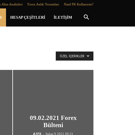
 Altın Analizleri
Forex Anlık Yorumları
Nasıl FK Kullanırım?
R
HESAP ÇEŞITLERI
İLETIŞIM
ÖZEL İÇERIKLER
09.02.2021 Forex
Bülteni
A1FX
-
Şubat 9 2021 09:21