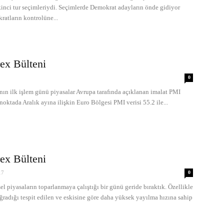
ikinci tur seçimleriydi. Seçimlerde Demokrat adayların önde gidiyor
atların kontrolüne...
ex Bülteni
0
 ilk işlem günü piyasalar Avrupa tarafında açıklanan imalat PMI
noktada Aralık ayına ilişkin Euro Bölgesi PMI verisi 55.2 ile...
ex Bülteni
17
0
iyasaların toparlanmaya çalıştığı bir günü geride bıraktık. Özellikle
ğradığı tespit edilen ve eskisine göre daha yüksek yayılma hızına sahip