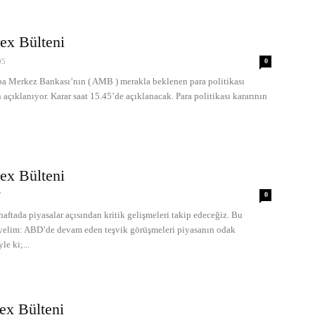
ex Bülteni
05
0
Merkez Bankası’nın ( AMB ) merakla beklenen para politikası
n açıklanıyor. Karar saat 15.45’de açıklanacak. Para politikası kararının
ex Bülteni
7
0
ada piyasalar açısından kritik gelişmeleri takip edeceğiz. Bu
leyelim: ABD’de devam eden teşvik görüşmeleri piyasanın odak
e ki;...
ex Bülteni