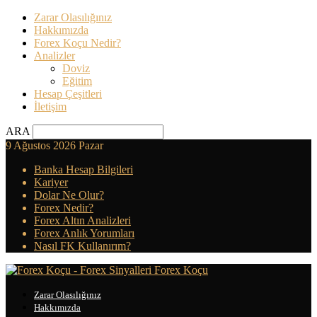
Zarar Olasılığınız
Hakkımızda
Forex Koçu Nedir?
Analizler
Doviz
Eğitim
Hesap Çeşitleri
İletişim
ARA
9 Ağustos 2026 Pazar
Banka Hesap Bilgileri
Kariyer
Dolar Ne Olur?
Forex Nedir?
Forex Altın Analizleri
Forex Anlık Yorumları
Nasıl FK Kullanırım?
Forex Koçu
Zarar Olasılığınız
Hakkımızda