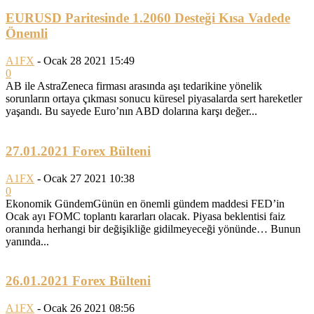
EURUSD Paritesinde 1.2060 Desteği Kısa Vadede
Önemli
A1FX
-
Ocak 28 2021 15:49
0
AB ile AstraZeneca firması arasında aşı tedarikine yönelik
sorunların ortaya çıkması sonucu küresel piyasalarda sert hareketler
yaşandı. Bu sayede Euro’nın ABD dolarına karşı değer...
27.01.2021 Forex Bülteni
A1FX
-
Ocak 27 2021 10:38
0
Ekonomik GündemGünün en önemli gündem maddesi FED’in
Ocak ayı FOMC toplantı kararları olacak. Piyasa beklentisi faiz
oranında herhangi bir değişikliğe gidilmeyeceği yönünde… Bunun
yanında...
26.01.2021 Forex Bülteni
A1FX
-
Ocak 26 2021 08:56