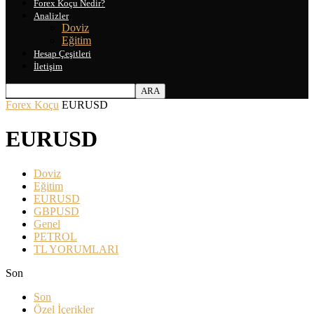
Forex Koçu Nedir?
Analizler
Doviz
Eğitim
Hesap Çeşitleri
İletişim
Forex Koçu
EURUSD
EURUSD
Doviz
Eğitim
EURUSD
GBPUSD
Genel
PETROL
TL YORUMLARI
Son
Son
Özel İçerikler