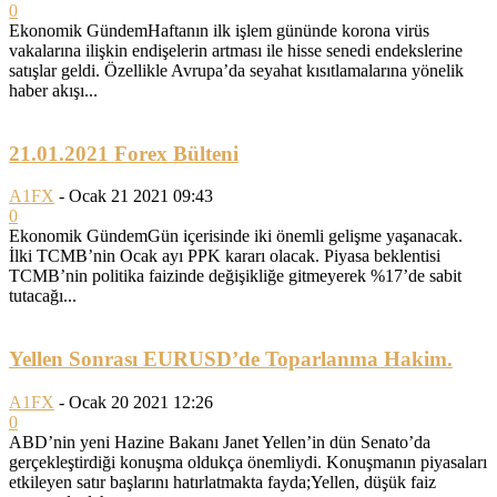
0
Ekonomik GündemHaftanın ilk işlem gününde korona virüs
vakalarına ilişkin endişelerin artması ile hisse senedi endekslerine
satışlar geldi. Özellikle Avrupa’da seyahat kısıtlamalarına yönelik
haber akışı...
21.01.2021 Forex Bülteni
A1FX
-
Ocak 21 2021 09:43
0
Ekonomik GündemGün içerisinde iki önemli gelişme yaşanacak.
İlki TCMB’nin Ocak ayı PPK kararı olacak. Piyasa beklentisi
TCMB’nin politika faizinde değişikliğe gitmeyerek %17’de sabit
tutacağı...
Yellen Sonrası EURUSD’de Toparlanma Hakim.
A1FX
-
Ocak 20 2021 12:26
0
ABD’nin yeni Hazine Bakanı Janet Yellen’in dün Senato’da
gerçekleştirdiği konuşma oldukça önemliydi. Konuşmanın piyasaları
etkileyen satır başlarını hatırlatmakta fayda;Yellen, düşük faiz