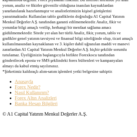
yorum, analiz ve fikirler güvenilir olduğuna inanılan kaynaklardan
yararlanılarak hazırlanmıştır ve analistlerimizin kişisel görüşlerini
yansıtmaktadır. Kullanılan tablo grafiklerin doğruluğu A1 Capital Yatırım
Menkul Değerler A.Ş. tarafından garanti edilmemektedir. Analiz, fikir ve
yorumlar bilgi amaçlı verilip, herhangi bir menfaat sağlama amacı
güdülmemektedir. Sitede yer alan her türlü Analiz, fikir, yorum, tablo ve
grafikler genel yatırım tavsiyesi ve finansal bilgi niteliğinde olup, ticari amaçlı
kullanılmasından kaynaklanan ve 3. kişiler dahil uğranılan maddi ve manevi
zararlardan A1 Capital Yatırım Menkul Değerler A.Ş. hiçbir şekilde sorumlu
tutulamaz. Üyeliğinizin başlangıcıyla birlikte Forexkocu tarafından
gönderilecek eposta ve SMS şeklindeki forex bültenleri ve kampanyaları
almayı da kabul etmiş sayılırsınız.
*Şirketimiz kaldıraçlı alım-satım işlemleri yetki belgesine sahiptir.
Anasayfa
Forex Nedir?
Nasıl Kullanırım?
Forex Altın Analizleri
Banka Hesap Bilgileri
© A1 Capital Yatırım Menkul Değerler A.Ş.