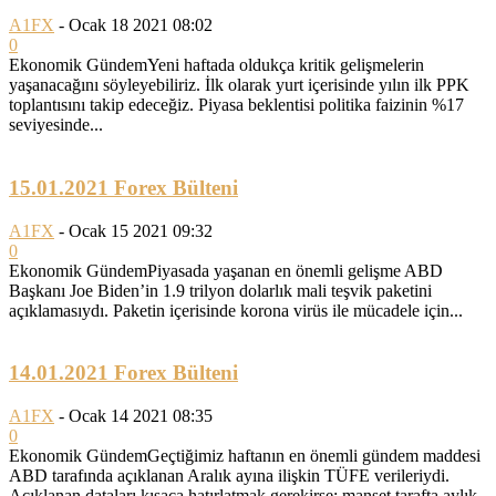
A1FX
-
Ocak 18 2021 08:02
0
Ekonomik GündemYeni haftada oldukça kritik gelişmelerin
yaşanacağını söyleyebiliriz. İlk olarak yurt içerisinde yılın ilk PPK
toplantısını takip edeceğiz. Piyasa beklentisi politika faizinin %17
seviyesinde...
15.01.2021 Forex Bülteni
A1FX
-
Ocak 15 2021 09:32
0
Ekonomik GündemPiyasada yaşanan en önemli gelişme ABD
Başkanı Joe Biden’in 1.9 trilyon dolarlık mali teşvik paketini
açıklamasıydı. Paketin içerisinde korona virüs ile mücadele için...
14.01.2021 Forex Bülteni
A1FX
-
Ocak 14 2021 08:35
0
Ekonomik GündemGeçtiğimiz haftanın en önemli gündem maddesi
ABD tarafında açıklanan Aralık ayına ilişkin TÜFE verileriydi.
Açıklanan dataları kısaca hatırlatmak gerekirse; manşet tarafta aylık