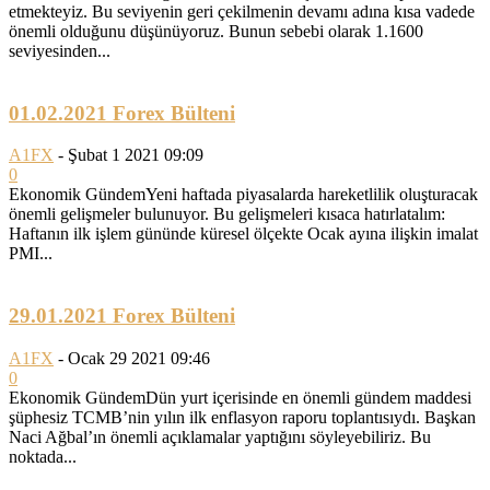
etmekteyiz. Bu seviyenin geri çekilmenin devamı adına kısa vadede
önemli olduğunu düşünüyoruz. Bunun sebebi olarak 1.1600
seviyesinden...
01.02.2021 Forex Bülteni
A1FX
-
Şubat 1 2021 09:09
0
Ekonomik GündemYeni haftada piyasalarda hareketlilik oluşturacak
önemli gelişmeler bulunuyor. Bu gelişmeleri kısaca hatırlatalım:
Haftanın ilk işlem gününde küresel ölçekte Ocak ayına ilişkin imalat
PMI...
29.01.2021 Forex Bülteni
A1FX
-
Ocak 29 2021 09:46
0
Ekonomik GündemDün yurt içerisinde en önemli gündem maddesi
şüphesiz TCMB’nin yılın ilk enflasyon raporu toplantısıydı. Başkan
Naci Ağbal’ın önemli açıklamalar yaptığını söyleyebiliriz. Bu
noktada...