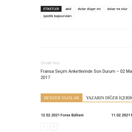
ETİKETLER
abd
dolar düşer mi
dolar ne olur
işsizlik başvuruları
Önceki Yazı
Fransa Seçim Anketlerinde Son Durum – 02 Ma
2017
BENZER YAZILAR
YAZARIN DİĞER İÇERİ
12.02.2021 Forex Bülteni
11.02.2021 