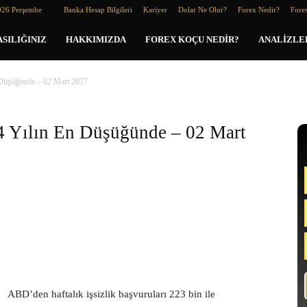
026 Perşembe
Banka Hesap Bilgileri
Kariyer
Dolar Ne Olur?
Forex Nedir?
Forex
SILIĞINIZ
HAKKIMIZDA
FOREX KOÇU NEDIR?
ANALIZLE
 Düşüğünde – 02 Mart 2017
44 Yılın En Düşüğünde – 02 Mart
ABD’den haftalık işsizlik başvuruları 223 bin ile