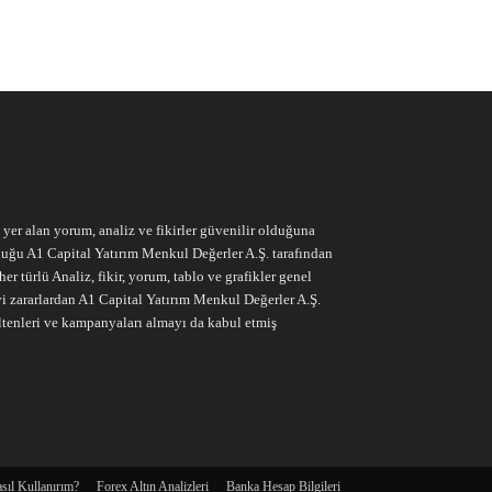
e yer alan yorum, analiz ve fikirler güvenilir olduğuna
ruluğu A1 Capital Yatırım Menkul Değerler A.Ş. tarafından
r türlü Analiz, fikir, yorum, tablo ve grafikler genel
vi zararlardan A1 Capital Yatırım Menkul Değerler A.Ş.
ltenleri ve kampanyaları almayı da kabul etmiş
sıl Kullanırım?
Forex Altın Analizleri
Banka Hesap Bilgileri