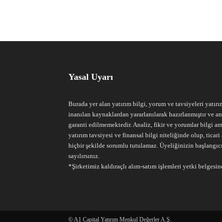
Yasal Uyarı
Burada yer alan yatırım bilgi, yorum ve tavsiyeleri yatırı
inanılan kaynaklardan yararlanılarak hazırlanmıştır ve an
garanti edilmemektedir. Analiz, fikir ve yorumlar bilgi am
yatırım tavsiyesi ve finansal bilgi niteliğinde olup, tic
hiçbir şekilde sorumlu tutulamaz. Üyeliğinizin başlangıc
sayılırsınız.
*Şirketimiz kaldıraçlı alım-satım işlemleri yetki belgesine
© A1 Capital Yatırım Menkul Değerler A.Ş.