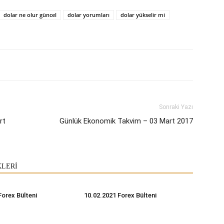
dolar ne olur güncel
dolar yorumları
dolar yükselir mi
Sonraki Yazı
rt
Günlük Ekonomik Takvim – 03 Mart 2017
KLERİ
Forex Bülteni
10.02.2021 Forex Bülteni