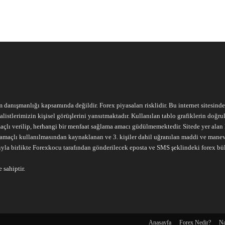
m danışmanlığı kapsamında değildir. Forex piyasaları risklidir. Bu internet sitesind
alistlerimizin kişisel görüşlerini yansıtmaktadır. Kullanılan tablo grafiklerin doğ
açlı verilip, herhangi bir menfaat sağlama amacı güdülmemektedir. Sitede yer alan he
ari amaçlı kullanılmasından kaynaklanan ve 3. kişiler dahil uğranılan maddi ve mane
ıyla birlikte Forexkocu tarafından gönderilecek eposta ve SMS şeklindeki forex bü
 sahiptir.
Anasayfa
Forex Nedir?
Na