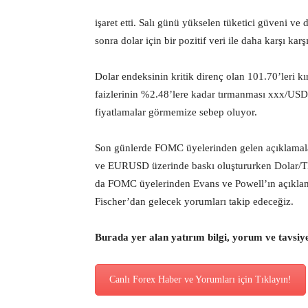
işaret etti. Salı günü yükselen tüketici güveni v
sonra dolar için bir pozitif veri ile daha karşı karş
Dolar endeksinin kritik direnç olan 101.70’leri k
faizlerinin %2.48’lere kadar tırmanması xxx/USD 
fiyatlamalar görmemize sebep oluyor.
Son günlerde FOMC üyelerinden gelen açıklamalar 
ve EURUSD üzerinde baskı oluştururken Dolar/TL
da FOMC üyelerinden Evans ve Powell’ın açıklam
Fischer’dan gelecek yorumları takip edeceğiz.
Burada yer alan yatırım bilgi, yorum ve tavsiy
Canlı Forex Haber ve Yorumları için Tıklayın!