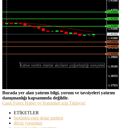
Burada yer alan yatırım bilgi, yorum ve tavsiyeleri yatırım
danışmanlığı kapsamında değildir.
Canlı Forex Haber ve Yorumları için Tıklayın!
ETİKETLER
bugünkü euro dolar paritesi
döviz yorumları