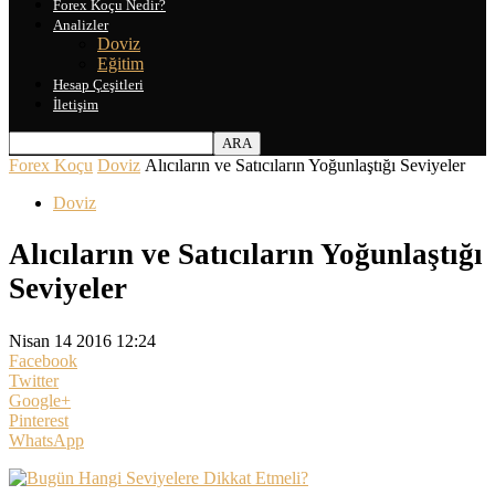
Forex Koçu Nedir?
Analizler
Doviz
Eğitim
Hesap Çeşitleri
İletişim
Forex Koçu
Doviz
Alıcıların ve Satıcıların Yoğunlaştığı Seviyeler
Doviz
Alıcıların ve Satıcıların Yoğunlaştığı
Seviyeler
Nisan 14 2016 12:24
Facebook
Twitter
Google+
Pinterest
WhatsApp