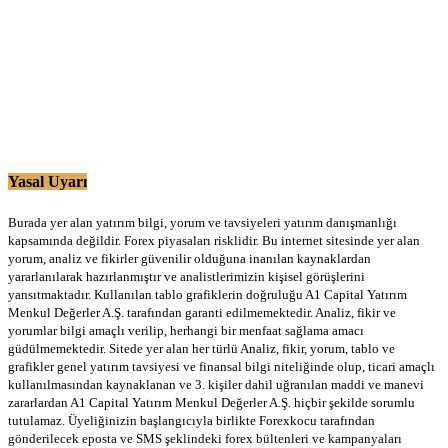
Yasal Uyarı
Burada yer alan yatırım bilgi, yorum ve tavsiyeleri yatırım danışmanlığı
kapsamında değildir. Forex piyasaları risklidir. Bu internet sitesinde yer alan
yorum, analiz ve fikirler güvenilir olduğuna inanılan kaynaklardan
yararlanılarak hazırlanmıştır ve analistlerimizin kişisel görüşlerini
yansıtmaktadır. Kullanılan tablo grafiklerin doğruluğu A1 Capital Yatırım
Menkul Değerler A.Ş. tarafından garanti edilmemektedir. Analiz, fikir ve
yorumlar bilgi amaçlı verilip, herhangi bir menfaat sağlama amacı
güdülmemektedir. Sitede yer alan her türlü Analiz, fikir, yorum, tablo ve
grafikler genel yatırım tavsiyesi ve finansal bilgi niteliğinde olup, ticari amaçlı
kullanılmasından kaynaklanan ve 3. kişiler dahil uğranılan maddi ve manevi
zararlardan A1 Capital Yatırım Menkul Değerler A.Ş. hiçbir şekilde sorumlu
tutulamaz. Üyeliğinizin başlangıcıyla birlikte Forexkocu tarafından
gönderilecek eposta ve SMS şeklindeki forex bültenleri ve kampanyaları