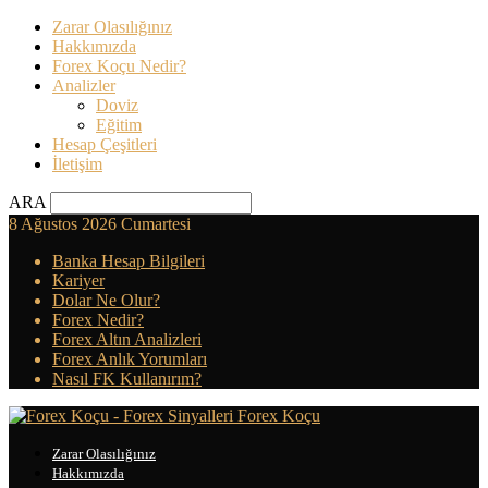
Zarar Olasılığınız
Hakkımızda
Forex Koçu Nedir?
Analizler
Doviz
Eğitim
Hesap Çeşitleri
İletişim
ARA
8 Ağustos 2026 Cumartesi
Banka Hesap Bilgileri
Kariyer
Dolar Ne Olur?
Forex Nedir?
Forex Altın Analizleri
Forex Anlık Yorumları
Nasıl FK Kullanırım?
Forex Koçu
Zarar Olasılığınız
Hakkımızda