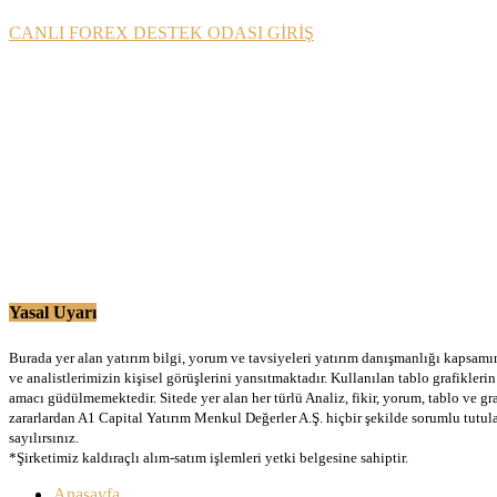
CANLI FOREX DESTEK ODASI GİRİŞ
Yasal Uyarı
Burada yer alan yatırım bilgi, yorum ve tavsiyeleri yatırım danışmanlığı kapsamınd
ve analistlerimizin kişisel görüşlerini yansıtmaktadır. Kullanılan tablo grafikler
amacı güdülmemektedir. Sitede yer alan her türlü Analiz, fikir, yorum, tablo ve gr
zararlardan A1 Capital Yatırım Menkul Değerler A.Ş. hiçbir şekilde sorumlu tutu
sayılırsınız.
*Şirketimiz kaldıraçlı alım-satım işlemleri yetki belgesine sahiptir.
Anasayfa