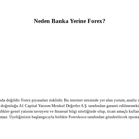
Neden Banka Yerine Forex?
a değildir. Forex piyasaları risklidir. Bu internet sitesinde yer alan yorum, analiz
in doğruluğu A1 Capital Yatırım Menkul Değerler A.Ş. tarafından garanti edilmemekte
afikler genel yatırım tavsiyesi ve finansal bilgi niteliğinde olup, ticari amaçlı ku
lamaz. Üyeliğinizin başlangıcıyla birlikte Forexkocu tarafından gönderilecek epost