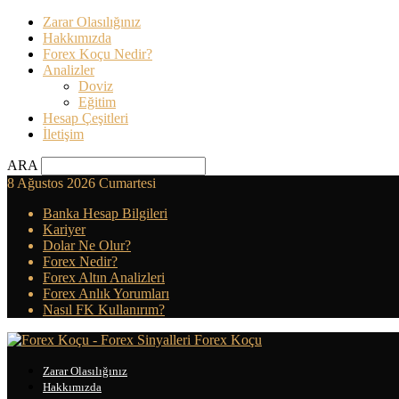
Zarar Olasılığınız
Hakkımızda
Forex Koçu Nedir?
Analizler
Doviz
Eğitim
Hesap Çeşitleri
İletişim
ARA
8 Ağustos 2026 Cumartesi
Banka Hesap Bilgileri
Kariyer
Dolar Ne Olur?
Forex Nedir?
Forex Altın Analizleri
Forex Anlık Yorumları
Nasıl FK Kullanırım?
Forex Koçu
Zarar Olasılığınız
Hakkımızda