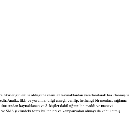
 ve fikirler güvenilir olduğuna inanılan kaynaklardan yararlanılarak hazırlanmıştır
dir. Analiz, fikir ve yorumlar bilgi amaçlı verilip, herhangi bir menfaat sağlama
llanılmasından kaynaklanan ve 3. kişiler dahil uğranılan maddi ve manevi
a ve SMS şeklindeki forex bültenleri ve kampanyaları almayı da kabul etmiş