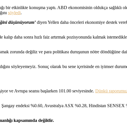
dığı bir etkinlikte konuşma yaptı. ABD ekonomisinin oldukça sağlıklı 
ığını
söyledi
.
ceğini düşünüyorum’
diyen Yellen daha önceleri ekonomiye destek ver
ide kalıp daha sonra hızlı faiz artırmak pozisyonunda kalmak istemedikle
smak zorunda değiliz ve para politikası duruşunun nötre döndüğüne dair
dığını söyleyemeyiz. Sonuç olarak bu sene içerisinde en iyimser durum
vşiyor ve Avrupa seansı başlarken 101.00 seviyesinde.
Dünkü raporumu
r. Çin Şangay endeksi %0.60, Avustralya ASX %0.28, Hindistan SENS
şmanlığı kapsamında değildir.