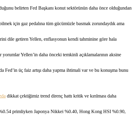
olduğunu belirten Fed Başkanı konut sektörünün daha önce olduğundan
ebilmek için gaz pedalına tüm gücümüzle basmak zorundaydık ama
rini dile getiren Yellen, enflasyonun kendi tahminine göre hala
 yorumlar Yellen’in daha önceki temkinli açıklamalarının aksine
da Fed’in üç faiz artışı daha yapma ihtimali var ve bu konuşma bunu
zda
dikkat çektiğimiz trend direnç hattı kritik ve kırılması daha
EX %0.54 primliyken Japonya Nikkei %0.40, Hong Kong HSI %0.90,