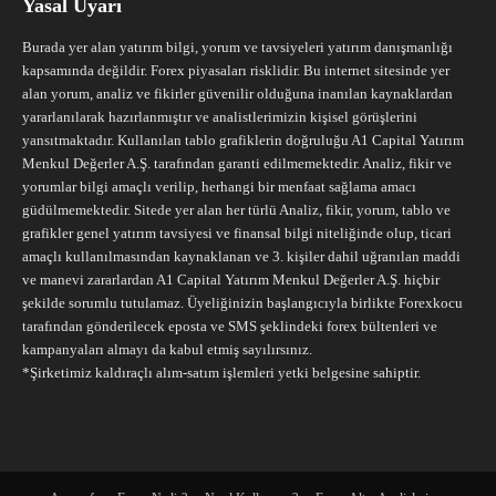
Yasal Uyarı
Burada yer alan yatırım bilgi, yorum ve tavsiyeleri yatırım danışmanlığı
kapsamında değildir. Forex piyasaları risklidir. Bu internet sitesinde yer
alan yorum, analiz ve fikirler güvenilir olduğuna inanılan kaynaklardan
yararlanılarak hazırlanmıştır ve analistlerimizin kişisel görüşlerini
yansıtmaktadır. Kullanılan tablo grafiklerin doğruluğu A1 Capital Yatırım
Menkul Değerler A.Ş. tarafından garanti edilmemektedir. Analiz, fikir ve
yorumlar bilgi amaçlı verilip, herhangi bir menfaat sağlama amacı
güdülmemektedir. Sitede yer alan her türlü Analiz, fikir, yorum, tablo ve
grafikler genel yatırım tavsiyesi ve finansal bilgi niteliğinde olup, ticari
amaçlı kullanılmasından kaynaklanan ve 3. kişiler dahil uğranılan maddi
ve manevi zararlardan A1 Capital Yatırım Menkul Değerler A.Ş. hiçbir
şekilde sorumlu tutulamaz. Üyeliğinizin başlangıcıyla birlikte Forexkocu
tarafından gönderilecek eposta ve SMS şeklindeki forex bültenleri ve
kampanyaları almayı da kabul etmiş sayılırsınız.
*Şirketimiz kaldıraçlı alım-satım işlemleri yetki belgesine sahiptir.