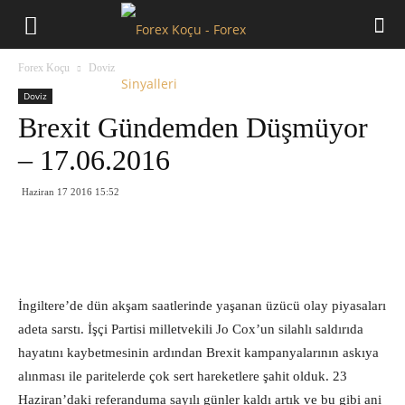
Forex
Forex Koçu
Doviz
Koçu
Doviz
Brexit Gündemden Düşmüyor
– 17.06.2016
Haziran 17 2016 15:52
İngiltere’de dün akşam saatlerinde yaşanan üzücü olay piyasaları
adeta sarstı. İşçi Partisi milletvekili Jo Cox’un silahlı saldırıda
hayatını kaybetmesinin ardından Brexit kampanyalarının askıya
alınması ile paritelerde çok sert hareketlere şahit olduk. 23
Haziran’daki referanduma sayılı günler kaldı artık ve bu gibi ani