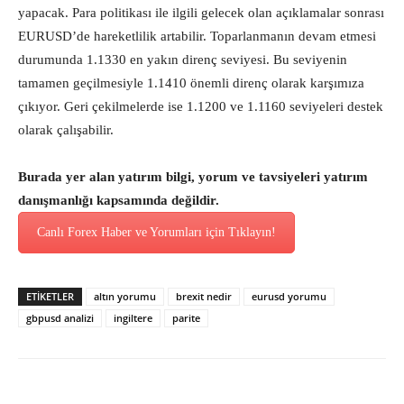
yapacak. Para politikası ile ilgili gelecek olan açıklamalar sonrası
EURUSD’de hareketlilik artabilir. Toparlanmanın devam etmesi
durumunda 1.1330 en yakın direnç seviyesi. Bu seviyenin
tamamen geçilmesiyle 1.1410 önemli direnç olarak karşımıza
çıkıyor. Geri çekilmelerde ise 1.1200 ve 1.1160 seviyeleri destek
olarak çalışabilir.
Burada yer alan yatırım bilgi, yorum ve tavsiyeleri yatırım
danışmanlığı kapsamında değildir.
Canlı Forex Haber ve Yorumları için Tıklayın!
ETİKETLER
altın yorumu
brexit nedir
eurusd yorumu
gbpusd analizi
ingiltere
parite