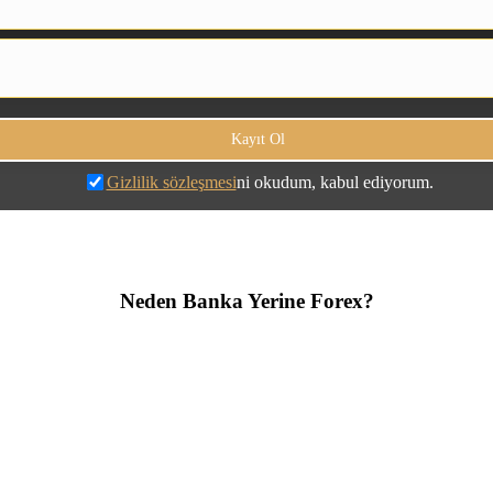
Gizlilik sözleşmesi
ni okudum, kabul ediyorum.
Neden Banka Yerine Forex?