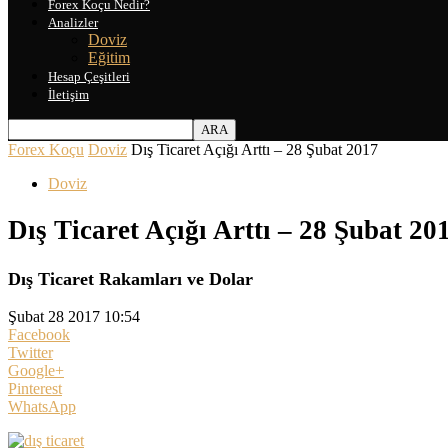
Forex Koçu Nedir?
Analizler
Doviz
Eğitim
Hesap Çeşitleri
İletişim
Forex Koçu
Doviz
Dış Ticaret Açığı Arttı – 28 Şubat 2017
Doviz
Dış Ticaret Açığı Arttı – 28 Şubat 20
Dış Ticaret Rakamları ve Dolar
Şubat 28 2017 10:54
Facebook
Twitter
Google+
Pinterest
WhatsApp