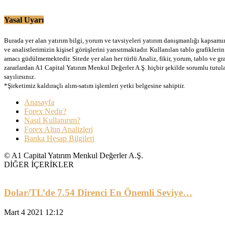
Yasal Uyarı
Burada yer alan yatırım bilgi, yorum ve tavsiyeleri yatırım danışmanlığı kapsamınd
ve analistlerimizin kişisel görüşlerini yansıtmaktadır. Kullanılan tablo grafikler
amacı güdülmemektedir. Sitede yer alan her türlü Analiz, fikir, yorum, tablo ve gr
zararlardan A1 Capital Yatırım Menkul Değerler A.Ş. hiçbir şekilde sorumlu tutu
sayılırsınız.
*Şirketimiz kaldıraçlı alım-satım işlemleri yetki belgesine sahiptir.
Anasayfa
Forex Nedir?
Nasıl Kullanırım?
Forex Altın Analizleri
Banka Hesap Bilgileri
© A1 Capital Yatırım Menkul Değerler A.Ş.
DİĞER İÇERİKLER
Dolar/TL’de 7.54 Direnci En Önemli Seviye…
Mart 4 2021 12:12