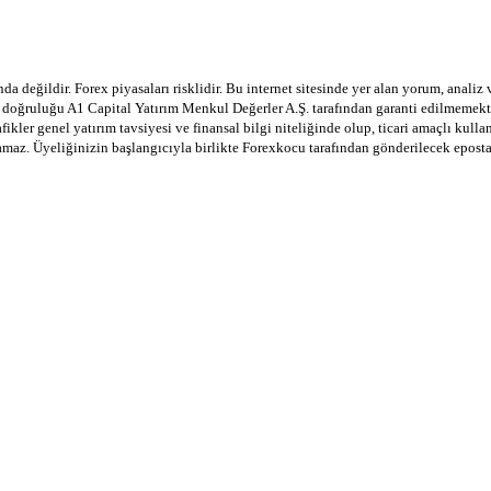
a değildir. Forex piyasaları risklidir. Bu internet sitesinde yer alan yorum, analiz
in doğruluğu A1 Capital Yatırım Menkul Değerler A.Ş. tarafından garanti edilmemekte
afikler genel yatırım tavsiyesi ve finansal bilgi niteliğinde olup, ticari amaçlı ku
lamaz. Üyeliğinizin başlangıcıyla birlikte Forexkocu tarafından gönderilecek epost