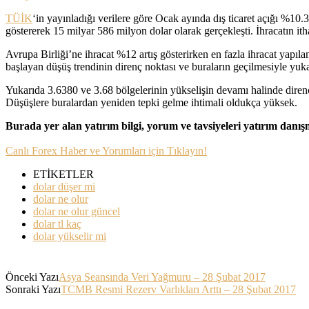
TÜİK
‘in yayınladığı verilere göre Ocak ayında dış ticaret açığı %10.
göstererek 15 milyar 586 milyon dolar olarak gerçekleşti. İhracatın 
Avrupa Birliği’ne ihracat %12 artış gösterirken en fazla ihracat yapılan
başlayan düşüş trendinin direnç noktası ve buraların geçilmesiyle yuka
Yukarıda 3.6380 ve 3.68 bölgelerinin yükselişin devamı halinde direnç
Düşüşlere buralardan yeniden tepki gelme ihtimali oldukça yüksek.
Burada yer alan yatırım bilgi, yorum ve tavsiyeleri yatırım danı
Canlı Forex Haber ve Yorumları için Tıklayın!
ETİKETLER
dolar düşer mi
dolar ne olur
dolar ne olur güncel
dolar tl kaç
dolar yükselir mi
Önceki Yazı
Asya Seansında Veri Yağmuru – 28 Şubat 2017
Sonraki Yazı
TCMB Resmi Rezerv Varlıkları Arttı – 28 Şubat 2017