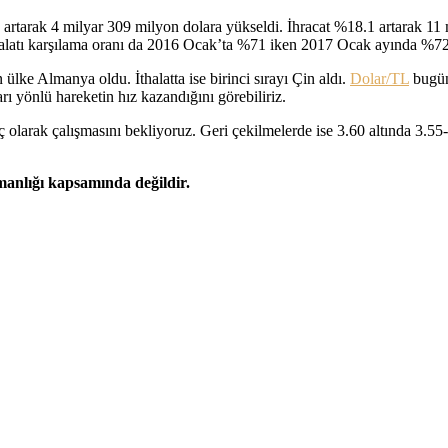
3 artarak 4 milyar 309 milyon dolara yükseldi. İhracat %18.1 artarak 11 
ithalatı karşılama oranı da 2016 Ocak’ta %71 iken 2017 Ocak ayında %72
 ülke Almanya oldu. İthalatta ise birinci sırayı Çin aldı.
Dolar/TL
bugün
rı yönlü hareketin hız kazandığını görebiliriz.
 olarak çalışmasını bekliyoruz. Geri çekilmelerde ise 3.60 altında 3.55-
şmanlığı kapsamında değildir.