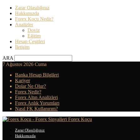
Zarar Olasılığınız
Hakkımızda
Forex Koçu Nedir?
Analizler
Doviz
Eğitim
Hesap Çeşitleri
İletişim
ARA
7 Ağustos 2026 Cuma
Banka Hesap Bilgileri
Kariyer
Dolar Ne Olur?
Forex Nedir?
Forex Altın Analizleri
Forex Anlık Yorumları
Nasıl FK Kullanırım?
Forex Koçu
Zarar Olasılığınız
Hakkımızda