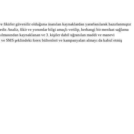
 ve fikirler güvenilir olduğuna inanılan kaynaklardan yararlanılarak hazırlanmıştır
dir. Analiz, fikir ve yorumlar bilgi amaçlı verilip, herhangi bir menfaat sağlama
llanılmasından kaynaklanan ve 3. kişiler dahil uğranılan maddi ve manevi
a ve SMS şeklindeki forex bültenleri ve kampanyaları almayı da kabul etmiş