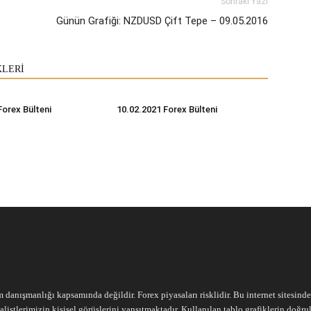
Sonraki Yazı
Günün Grafiği: NZDUSD Çift Tepe – 09.05.2016
KLERİ
Forex Bülteni
10.02.2021 Forex Bülteni
m danışmanlığı kapsamında değildir. Forex piyasaları risklidir. Bu internet sitesind
alistlerimizin kişisel görüşlerini yansıtmaktadır. Kullanılan tablo grafiklerin doğ