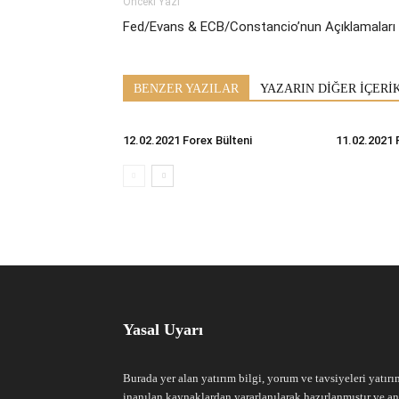
Önceki Yazı
Fed/Evans & ECB/Constancio’nun Açıklamaları
BENZER YAZILAR
YAZARIN DİĞER İÇERİ
12.02.2021 Forex Bülteni
11.02.2021 
Yasal Uyarı
Burada yer alan yatırım bilgi, yorum ve tavsiyeleri yatırı
inanılan kaynaklardan yararlanılarak hazırlanmıştır ve an