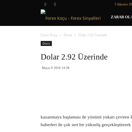
5 Ağustos 2
Forex
ZARAR OLA
Koçu
Forex Koçu
Doviz
Dolar 2.92 Üzerinde
Doviz
Dolar 2.92 Üzerinde
Mayıs 9 2016 14:38
kazanmaya başlaması ile yönünü yukarı çeviren 
haberleri ile çok sert bir yükseliş gerçekleştire