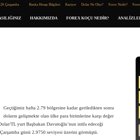
026 Çarşamba
Banka Hesap Bilgileri
Kariyer
Dolar Ne Olur?
Forex Nedir?
Forex
SILIĞINIZ
HAKKIMIZDA
FOREX KOÇU NEDIR?
ANALIZLE
Geçtiğimiz hafta 2.79 bölgesine kadar geriledikten sonra
doların gelişmekte olan ülke para birimlerine karşı değer
Dolar/TL yurt Başbakan Davutoğlu’nun istifa edeceği
rek Çarşamba günü 2.9750 seviyesi üzerini görmüştü.