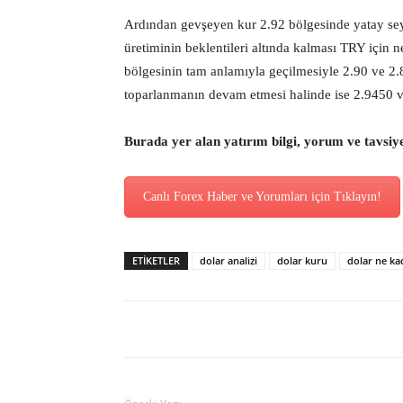
Ardından gevşeyen kur 2.92 bölgesinde yatay se
üretiminin beklentileri altında kalması TRY için n
bölgesinin tam anlamıyla geçilmesiyle 2.90 ve 2
toparlanmanın devam etmesi halinde ise 2.9450 ve
Burada yer alan yatırım bilgi, yorum ve tavsiy
Canlı Forex Haber ve Yorumları için Tıklayın!
ETİKETLER
dolar analizi
dolar kuru
dolar ne ka