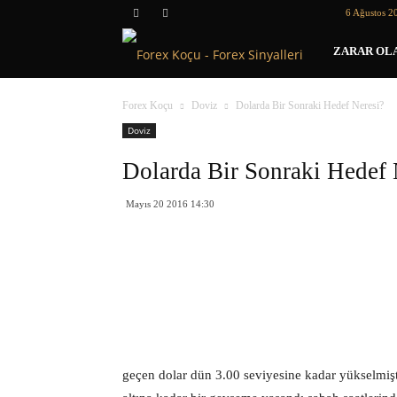
6 Ağustos 2
Forex
ZARAR OLA
Koçu
Forex Koçu
Doviz
Dolarda Bir Sonraki Hedef Neresi?
Doviz
Dolarda Bir Sonraki Hedef 
Mayıs 20 2016 14:30
geçen dolar dün 3.00 seviyesine kadar yükselmişti.