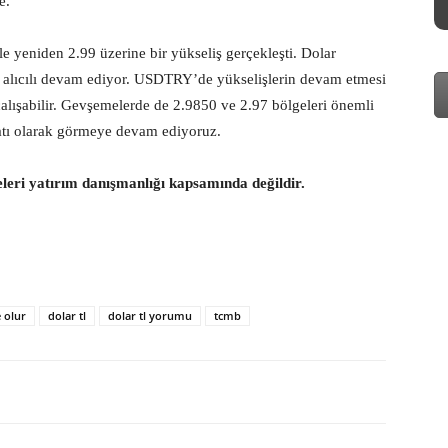
e.
le yeniden 2.99 üzerine bir yükseliş gerçekleşti. Dolar
f alıcılı devam ediyor. USDTRY’de yükselişlerin devam etmesi
alışabilir. Gevşemelerde de 2.9850 ve 2.97 bölgeleri önemli
satı olarak görmeye devam ediyoruz.
eleri yatırım danışmanlığı kapsamında değildir.
 olur
dolar tl
dolar tl yorumu
tcmb