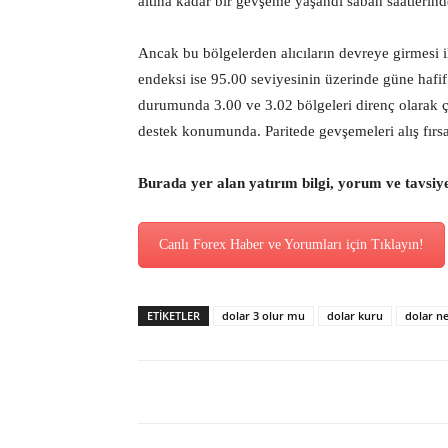
altına kadar bir gevşeme yaşandı sabah saatlerind
Ancak bu bölgelerden alıcıların devreye girmesi i
endeksi ise 95.00 seviyesinin üzerinde güne hafi
durumunda 3.00 ve 3.02 bölgeleri direnç olarak ç
destek konumunda. Paritede gevşemeleri alış fır
Burada yer alan yatırım bilgi, yorum ve tavsiy
Canlı Forex Haber ve Yorumları için Tıklayın!
ETİKETLER
dolar 3 olur mu
dolar kuru
dolar ne