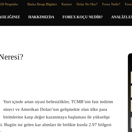
026 Perşembe
Banka Hesap Bilgileri
Kariyer
Dolar Ne Olur?
Forex Nedir?
Forex
SILIĞINIZ
HAKKIMIZDA
FOREX KOÇU NEDIR?
ANALIZLE
Neresi?
Yurt içinde artan siyasi belirsizlikler, TCMB’nin faiz indirim
süreci ve Amerikan Doları’nın gelişmekte olan ülke para
birimlerine karşı değer kazanmaya başlaması ile yükselişe
 Bugün ise gelen kar alımları ile birlikte kurda 2.97 bölgesi