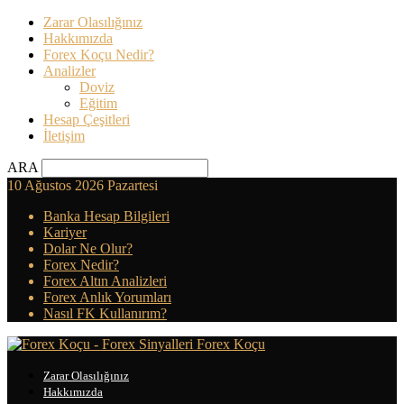
Zarar Olasılığınız
Hakkımızda
Forex Koçu Nedir?
Analizler
Doviz
Eğitim
Hesap Çeşitleri
İletişim
ARA
10 Ağustos 2026 Pazartesi
Banka Hesap Bilgileri
Kariyer
Dolar Ne Olur?
Forex Nedir?
Forex Altın Analizleri
Forex Anlık Yorumları
Nasıl FK Kullanırım?
Forex Koçu
Zarar Olasılığınız
Hakkımızda