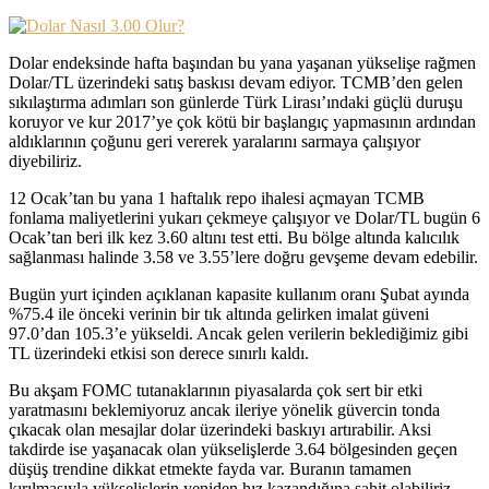
Dolar endeksinde hafta başından bu yana yaşanan yükselişe rağmen
Dolar/TL üzerindeki satış baskısı devam ediyor. TCMB’den gelen
sıkılaştırma adımları son günlerde Türk Lirası’ındaki güçlü duruşu
koruyor ve kur 2017’ye çok kötü bir başlangıç yapmasının ardından
aldıklarının çoğunu geri vererek yaralarını sarmaya çalışıyor
diyebiliriz.
12 Ocak’tan bu yana 1 haftalık repo ihalesi açmayan TCMB
fonlama maliyetlerini yukarı çekmeye çalışıyor ve Dolar/TL bugün 6
Ocak’tan beri ilk kez 3.60 altını test etti. Bu bölge altında kalıcılık
sağlanması halinde 3.58 ve 3.55’lere doğru gevşeme devam edebilir.
Bugün yurt içinden açıklanan kapasite kullanım oranı Şubat ayında
%75.4 ile önceki verinin bir tık altında gelirken imalat güveni
97.0’dan 105.3’e yükseldi. Ancak gelen verilerin beklediğimiz gibi
TL üzerindeki etkisi son derece sınırlı kaldı.
Bu akşam FOMC tutanaklarının piyasalarda çok sert bir etki
yaratmasını beklemiyoruz ancak ileriye yönelik güvercin tonda
çıkacak olan mesajlar dolar üzerindeki baskıyı artırabilir. Aksi
takdirde ise yaşanacak olan yükselişlerde 3.64 bölgesinden geçen
düşüş trendine dikkat etmekte fayda var. Buranın tamamen
kırılmasıyla yükselişlerin yeniden hız kazandığına şahit olabiliriz.