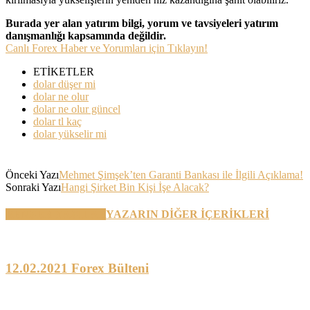
Burada yer alan yatırım bilgi, yorum ve tavsiyeleri yatırım
danışmanlığı kapsamında değildir.
Canlı Forex Haber ve Yorumları için Tıklayın!
ETİKETLER
dolar düşer mi
dolar ne olur
dolar ne olur güncel
dolar tl kaç
dolar yükselir mi
Önceki Yazı
Mehmet Şimşek’ten Garanti Bankası ile İlgili Açıklama!
Sonraki Yazı
Hangi Şirket Bin Kişi İşe Alacak?
BENZER YAZILAR
YAZARIN DİĞER İÇERİKLERİ
12.02.2021 Forex Bülteni