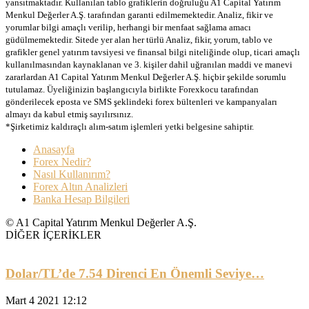
yansıtmaktadır. Kullanılan tablo grafiklerin doğruluğu A1 Capital Yatırım
Menkul Değerler A.Ş. tarafından garanti edilmemektedir. Analiz, fikir ve
yorumlar bilgi amaçlı verilip, herhangi bir menfaat sağlama amacı
güdülmemektedir. Sitede yer alan her türlü Analiz, fikir, yorum, tablo ve
grafikler genel yatırım tavsiyesi ve finansal bilgi niteliğinde olup, ticari amaçlı
kullanılmasından kaynaklanan ve 3. kişiler dahil uğranılan maddi ve manevi
zararlardan A1 Capital Yatırım Menkul Değerler A.Ş. hiçbir şekilde sorumlu
tutulamaz. Üyeliğinizin başlangıcıyla birlikte Forexkocu tarafından
gönderilecek eposta ve SMS şeklindeki forex bültenleri ve kampanyaları
almayı da kabul etmiş sayılırsınız.
*Şirketimiz kaldıraçlı alım-satım işlemleri yetki belgesine sahiptir.
Anasayfa
Forex Nedir?
Nasıl Kullanırım?
Forex Altın Analizleri
Banka Hesap Bilgileri
© A1 Capital Yatırım Menkul Değerler A.Ş.
DİĞER İÇERİKLER
Dolar/TL’de 7.54 Direnci En Önemli Seviye…
Mart 4 2021 12:12