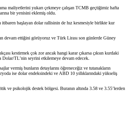
onlama maliyetlerini yukarı çekmeye çalışan TCMB geçtiğimiz hafta
arına bir yenisini eklemiş oldu.
itibaren başlayan dolar rallisinin de hız kesmesiyle birlikte kur
nın devam ettiğini görüyoruz ve Türk Lirası son günlerde Güney
kçası kestirmek çok zor ancak hangi karar çıkarsa çıksın kurdaki
 da Dolar/TL’nin seyrini etkilemeye devam edecek.
lar vermiş bunların detaylarını öğreneceğiz ve tutanakların
enaryoda ise dolar endeksindeki ve ABD 10 yıllıklarındaki yükseliş
ritik ve psikolojik destek bölgesi. Buranın altında 3.58 ve 3.55’lerden