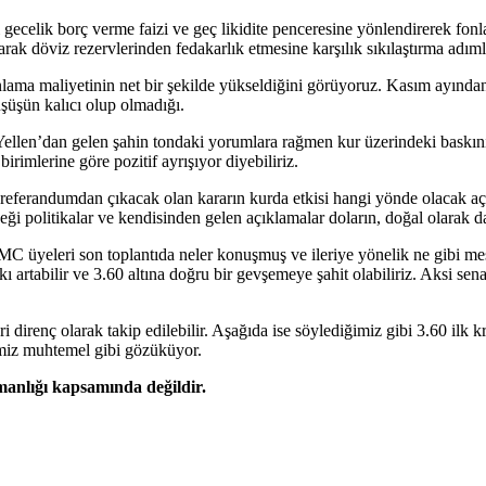
ı gecelik borç verme faizi ve geç likidite penceresine yönlendirerek f
arak döviz rezervlerinden fedakarlık etmesine karşılık sıkılaştırma adıml
onlama maliyetinin net bir şekilde yükseldiğini görüyoruz. Kasım ayından 
şüşün kalıcı olup olmadığı.
 Yellen’dan gelen şahin tondaki yorumlara rağmen kur üzerindeki baskı
rimlerine göre pozitif ayrışıyor diyebiliriz.
referandumdan çıkacak olan kararın kurda etkisi hangi yönde olacak açı
ceği politikalar ve kendisinden gelen açıklamalar doların, doğal olarak
üyeleri son toplantıda neler konuşmuş ve ileriye yönelik ne gibi mesaj
kı artabilir ve 3.60 altına doğru bir gevşemeye şahit olabiliriz. Aksi s
 direnç olarak takip edilebilir. Aşağıda ise söylediğimiz gibi 3.60 ilk k
emiz muhtemel gibi gözüküyor.
şmanlığı kapsamında değildir.