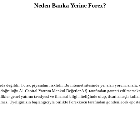
Neden Banka Yerine Forex?
a değildir. Forex piyasaları risklidir. Bu internet sitesinde yer alan yorum, analiz
in doğruluğu A1 Capital Yatırım Menkul Değerler A.Ş. tarafından garanti edilmemekte
afikler genel yatırım tavsiyesi ve finansal bilgi niteliğinde olup, ticari amaçlı ku
lamaz. Üyeliğinizin başlangıcıyla birlikte Forexkocu tarafından gönderilecek epost