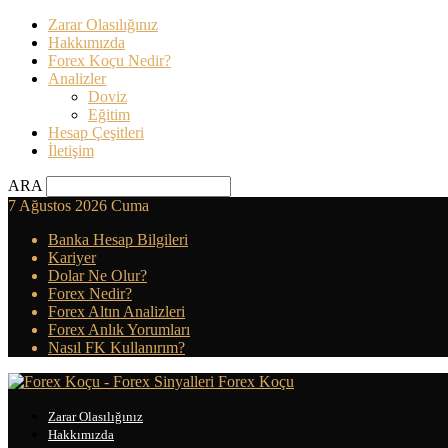
Zarar Olasılığınız
Hakkımızda
Forex Koçu Nedir?
Analizler
Doviz
Eğitim
Hesap Çeşitleri
İletişim
ARA
7 Ağustos 2026 Cuma
Banka Hesap Bilgileri
Kariyer
Dolar Ne Olur?
Forex Nedir?
Forex Altın Analizleri
Forex Anlık Yorumları
Nasıl FK Kullanırım?
Forex Koçu
Zarar Olasılığınız
Hakkımızda