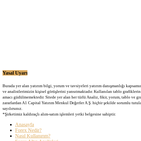
Yasal Uyarı
Burada yer alan yatırım bilgi, yorum ve tavsiyeleri yatırım danışmanlığı kapsamınd
ve analistlerimizin kişisel görüşlerini yansıtmaktadır. Kullanılan tablo grafikler
amacı güdülmemektedir. Sitede yer alan her türlü Analiz, fikir, yorum, tablo ve gr
zararlardan A1 Capital Yatırım Menkul Değerler A.Ş. hiçbir şekilde sorumlu tutu
sayılırsınız.
*Şirketimiz kaldıraçlı alım-satım işlemleri yetki belgesine sahiptir.
Anasayfa
Forex Nedir?
Nasıl Kullanırım?