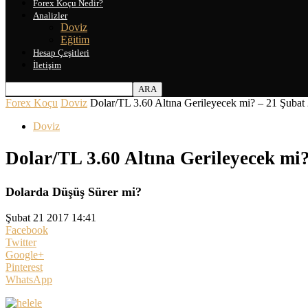
Forex Koçu Nedir?
Analizler
Doviz
Eğitim
Hesap Çeşitleri
İletişim
Forex Koçu
Doviz
Dolar/TL 3.60 Altına Gerileyecek mi? – 21 Şubat
Doviz
Dolar/TL 3.60 Altına Gerileyecek mi
Dolarda Düşüş Sürer mi?
Şubat 21 2017 14:41
Facebook
Twitter
Google+
Pinterest
WhatsApp