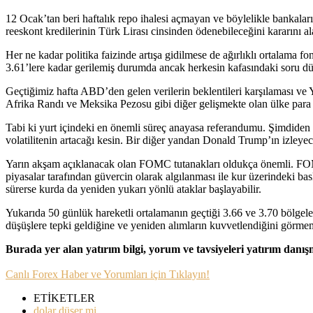
12 Ocak’tan beri haftalık repo ihalesi açmayan ve böylelikle bankalar
reeskont kredilerinin Türk Lirası cinsinden ödenebileceğini kararını al
Her ne kadar politika faizinde artışa gidilmese de ağırlıklı ortalama f
3.61’lere kadar gerilemiş durumda ancak herkesin kafasındaki soru dü
Geçtiğimiz hafta ABD’den gelen verilerin beklentileri karşılaması ve
Afrika Randı ve Meksika Pezosu gibi diğer gelişmekte olan ülke para bi
Tabi ki yurt içindeki en önemli süreç anayasa referandumu. Şimdiden 
volatilitenin artacağı kesin. Bir diğer yandan Donald Trump’ın izleye
Yarın akşam açıklanacak olan FOMC tutanakları oldukça önemli. FOMC 
piyasalar tarafından güvercin olarak algılanması ile kur üzerindeki bas
sürerse kurda da yeniden yukarı yönlü ataklar başlayabilir.
Yukarıda 50 günlük hareketli ortalamanın geçtiği 3.66 ve 3.70 bölgeleri
düşüşlere tepki geldiğine ve yeniden alımların kuvvetlendiğini görm
Burada yer alan yatırım bilgi, yorum ve tavsiyeleri yatırım danı
Canlı Forex Haber ve Yorumları için Tıklayın!
ETİKETLER
dolar düşer mi