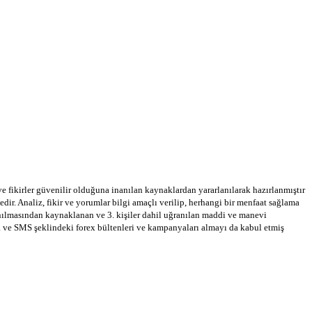
 ve fikirler güvenilir olduğuna inanılan kaynaklardan yararlanılarak hazırlanmıştır
dir. Analiz, fikir ve yorumlar bilgi amaçlı verilip, herhangi bir menfaat sağlama
llanılmasından kaynaklanan ve 3. kişiler dahil uğranılan maddi ve manevi
a ve SMS şeklindeki forex bültenleri ve kampanyaları almayı da kabul etmiş