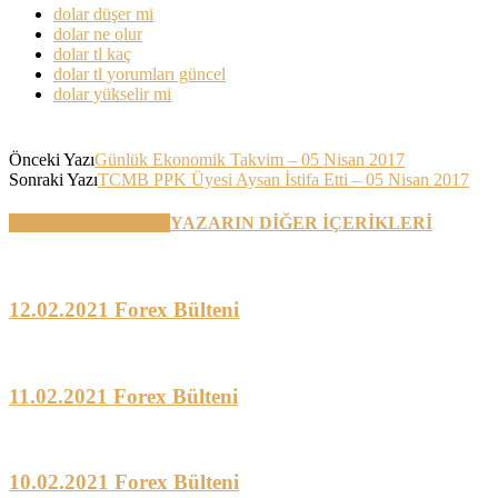
dolar düşer mi
dolar ne olur
dolar tl kaç
dolar tl yorumları güncel
dolar yükselir mi
Önceki Yazı
Günlük Ekonomik Takvim – 05 Nisan 2017
Sonraki Yazı
TCMB PPK Üyesi Aysan İstifa Etti – 05 Nisan 2017
BENZER YAZILAR
YAZARIN DİĞER İÇERİKLERİ
12.02.2021 Forex Bülteni
11.02.2021 Forex Bülteni
10.02.2021 Forex Bülteni