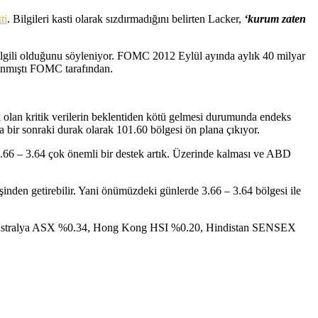
tti
. Bilgileri kasti olarak sızdırmadığını belirten Lacker,
‘kurum zaten
ilgili olduğunu söyleniyor. FOMC 2012 Eylül ayında aylık 40 milyar
alınmıştı FOMC tarafından.
 olan kritik verilerin beklentiden kötü gelmesi durumunda endeks
da bir sonraki durak olarak 101.60 bölgesi ön plana çıkıyor.
3.66 – 3.64 çok önemli bir destek artık. Üzerinde kalması ve ABD
şinden getirebilir. Yani önümüzdeki günlerde 3.66 – 3.64 bölgesi ile
, Avustralya ASX %0.34, Hong Kong HSI %0.20, Hindistan SENSEX