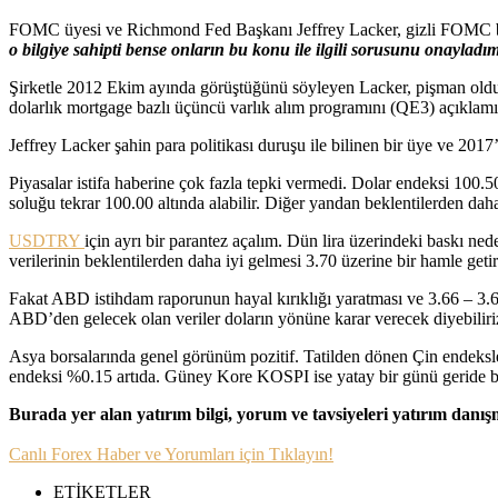
FOMC üyesi ve Richmond Fed Başkanı Jeffrey Lacker, gizli FOMC bilgil
o bilgiye sahipti bense onların bu konu ile ilgili sorusunu onayladım
Şirketle 2012 Ekim ayında görüştüğünü söyleyen Lacker, pişman olduğ
dolarlık mortgage bazlı üçüncü varlık alım programını (QE3) açıklamışt
Jeffrey Lacker şahin para politikası duruşu ile bilinen bir üye ve 2
Piyasalar istifa haberine çok fazla tepki vermedi. Dolar endeksi 100
soluğu tekrar 100.00 altında alabilir. Diğer yandan beklentilerden daha
USDTRY
için ayrı bir parantez açalım. Dün lira üzerindeki baskı n
verilerinin beklentilerden daha iyi gelmesi 3.70 üzerine bir hamle getire
Fakat ABD istihdam raporunun hayal kırıklığı yaratması ve 3.66 – 3.64 
ABD’den gelecek olan veriler doların yönüne karar verecek diyebiliri
Asya borsalarında genel görünüm pozitif. Tatilden dönen Çin ende
endeksi %0.15 artıda. Güney Kore KOSPI ise yatay bir günü geride b
Burada yer alan yatırım bilgi, yorum ve tavsiyeleri yatırım danı
Canlı Forex Haber ve Yorumları için Tıklayın!
ETİKETLER