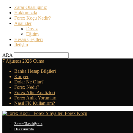
Zarar Olasılığınız
Hakkımızda
Forex Koçu Nedir?
Analizler
Doviz
Eğitim
Hesap Çeşitleri
İletişim
ARA
7 Ağustos 2026 Cuma
Banka Hesap Bilgileri
Kariyer
Dolar Ne Olur?
Forex Nedir?
Forex Altın Analizleri
Forex Anlık Yorumları
Nasıl FK Kullanırım?
Forex Koçu
Zarar Olasılığınız
Hakkımızda