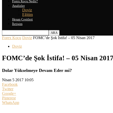
Forex Koçu Nedir?
Analizler
Doviz
Eğitim
Hesap Çeşitleri
İletişim
Forex Koçu
Doviz
FOMC’de Şok İstifa! – 05 Nisan 2017
Doviz
FOMC’de Şok İstifa! – 05 Nisan 201
Dolar Yükselmeye Devam Eder mi?
Nisan 5 2017 10:05
Facebook
Twitter
Google+
Pinterest
WhatsApp