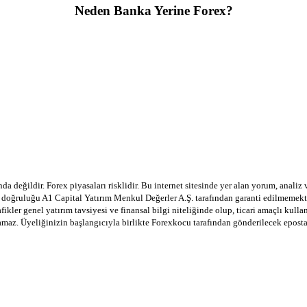
Neden Banka Yerine Forex?
a değildir. Forex piyasaları risklidir. Bu internet sitesinde yer alan yorum, analiz
in doğruluğu A1 Capital Yatırım Menkul Değerler A.Ş. tarafından garanti edilmemekte
afikler genel yatırım tavsiyesi ve finansal bilgi niteliğinde olup, ticari amaçlı ku
lamaz. Üyeliğinizin başlangıcıyla birlikte Forexkocu tarafından gönderilecek epost