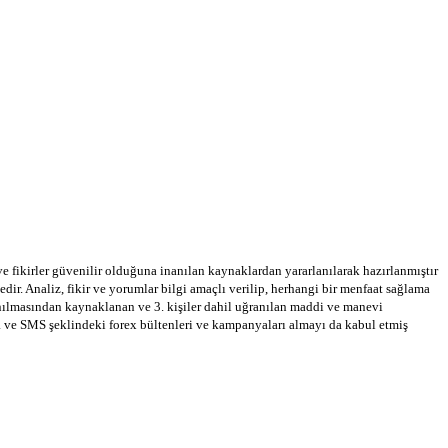
 ve fikirler güvenilir olduğuna inanılan kaynaklardan yararlanılarak hazırlanmıştır
dir. Analiz, fikir ve yorumlar bilgi amaçlı verilip, herhangi bir menfaat sağlama
llanılmasından kaynaklanan ve 3. kişiler dahil uğranılan maddi ve manevi
a ve SMS şeklindeki forex bültenleri ve kampanyaları almayı da kabul etmiş