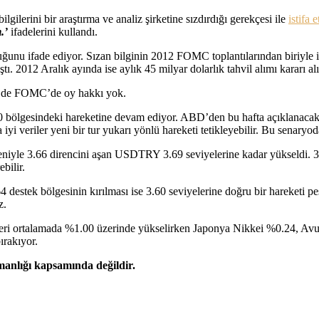
erini bir araştırma ve analiz şirketine sızdırdığı gerekçesi ile
istifa e
.’
ifadelerini kullandı.
unu ifade ediyor. Sızan bilginin 2012 FOMC toplantılarından biriyle 
ı. 2012 Aralık ayında ise aylık 45 milyar dolarlık tahvil alımı kararı 
017’de FOMC’de oy hakkı yok.
.50 bölgesindeki hareketine devam ediyor. ABD’den bu hafta açıklanacak
 iyi veriler yeni bir tur yukarı yönlü hareketi tetikleyebilir. Bu senaryo
edeniyle 3.66 direncini aşan USDTRY 3.69 seviyelerine kadar yükseldi. 
bilir.
destek bölgesinin kırılması ise 3.60 seviyelerine doğru bir hareketi pe
z.
ksleri ortalamada %1.00 üzerinde yükselirken Japonya Nikkei %0.24
ırakıyor.
şmanlığı kapsamında değildir.