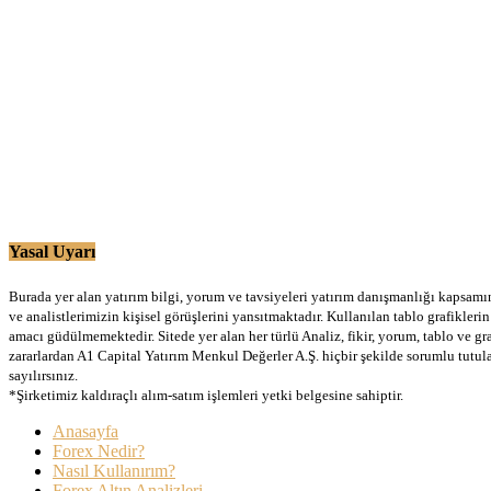
Yasal Uyarı
Burada yer alan yatırım bilgi, yorum ve tavsiyeleri yatırım danışmanlığı kapsamınd
ve analistlerimizin kişisel görüşlerini yansıtmaktadır. Kullanılan tablo grafikler
amacı güdülmemektedir. Sitede yer alan her türlü Analiz, fikir, yorum, tablo ve gr
zararlardan A1 Capital Yatırım Menkul Değerler A.Ş. hiçbir şekilde sorumlu tutu
sayılırsınız.
*Şirketimiz kaldıraçlı alım-satım işlemleri yetki belgesine sahiptir.
Anasayfa
Forex Nedir?
Nasıl Kullanırım?
Forex Altın Analizleri