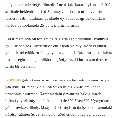
milyar sterlinde değiştirilmedi. Ancak faiz kararı oylaması 0-0-9
şeklinde beklenirken 1-0-8 olmuş yani kısaca tüm üyelerin
faizlerin sabit tutulması yönünde oy kullanacağı beklenirken
Forbes bu toplantıda 25 bp faiz artışı istemiş.
Karar metninde bu toplantıda faizlerin sabit tutulması yönünde
oy kullanan bazı üyelerin de enflasyon ve büyümedeki yukarı
yönlü hareketlilikten dolayı yakın zamanda faiz artırımına ihtiyaç
olabileceğini dile getirdiklerini görüyoruz ki bu da son derece
şahin bir açıklama.
GBPUSD
gelen kararlar sonrası yeşeren faiz artırım umutlarıyla
yaklaşık 100 pipslik hızlı bir yükselişle 1.2360’lara kadar
tırmanmış durumda. Karar metinin devamına baktığımızda
birinci çeyrek büyüme beklentileri de %0.5’ten %0.6’ya yukarı
yönlü revize edilmiş. Maaşlardaki artışların da işsizlik oranındaki
düşüşe rağmen Şubat ayında öngörülenden biraz daha yavaş