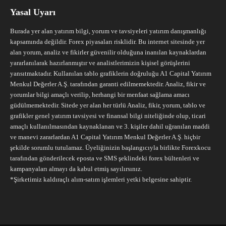
Yasal Uyarı
Burada yer alan yatırım bilgi, yorum ve tavsiyeleri yatırım danışmanlığı
kapsamında değildir. Forex piyasaları risklidir. Bu internet sitesinde yer
alan yorum, analiz ve fikirler güvenilir olduğuna inanılan kaynaklardan
yararlanılarak hazırlanmıştır ve analistlerimizin kişisel görüşlerini
yansıtmaktadır. Kullanılan tablo grafiklerin doğruluğu A1 Capital Yatırım
Menkul Değerler A.Ş. tarafından garanti edilmemektedir. Analiz, fikir ve
yorumlar bilgi amaçlı verilip, herhangi bir menfaat sağlama amacı
güdülmemektedir. Sitede yer alan her türlü Analiz, fikir, yorum, tablo ve
grafikler genel yatırım tavsiyesi ve finansal bilgi niteliğinde olup, ticari
amaçlı kullanılmasından kaynaklanan ve 3. kişiler dahil uğranılan maddi
ve manevi zararlardan A1 Capital Yatırım Menkul Değerler A.Ş. hiçbir
şekilde sorumlu tutulamaz. Üyeliğinizin başlangıcıyla birlikte Forexkocu
tarafından gönderilecek eposta ve SMS şeklindeki forex bültenleri ve
kampanyaları almayı da kabul etmiş sayılırsınız.
*Şirketimiz kaldıraçlı alım-satım işlemleri yetki belgesine sahiptir.