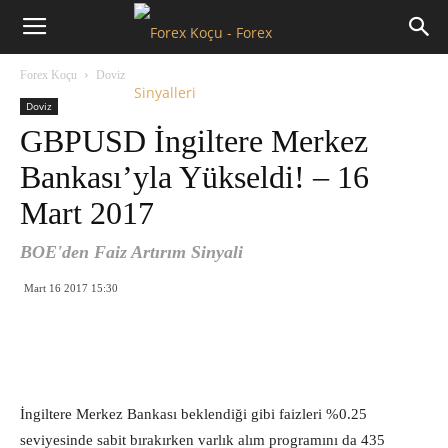
Forex
Forex Koçu
Doviz
Koçu
Doviz
GBPUSD İngiltere Merkez
Bankası’yla Yükseldi! – 16
Mart 2017
BOE'den Faiz Artırım Sinyali
Mart 16 2017 15:30
İngiltere Merkez Bankası beklendiği gibi faizleri %0.25
seviyesinde sabit bırakırken varlık alım programını da 435