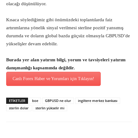
olacağı düşünülüyor.
Kısaca söylediğimiz gibi önümüzdeki toplantılarda faiz
artırımlarına yönelik sinyal verilmesi sterline pozitif yansımış
durumda ve doların global bazda güçsüz olmasıyla GBPUSD’de
yükselişler devam edebilir.
Burada yer alan yatırım bilgi, yorum ve tavsiyeleri yatırım
danışmanlığı kapsamında değildir.
Canlı Forex Haber ve Yorumları için Tıklayın!
ETİKETLER
boe
GBPUSD ne olur
ingiltere merkez bankası
sterlin dolar
sterlin yükselir mi