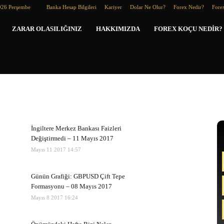
026 Perşembe
Banka Hesap Bilgileri
Kariyer
Dolar Ne Olur?
Forex Nedir?
Forex
Forex
ZARAR OLASILIĞINIZ
HAKKIMIZDA
FOREX KOÇU NEDIR?
Koçu
İngiltere Merkez Bankası Faizleri
Değiştirmedi – 11 Mayıs 2017
Mayıs 11 2017 14:57
Günün Grafiği: GBPUSD Çift Tepe
Formasyonu – 08 Mayıs 2017
Mayıs 8 2017 16:24