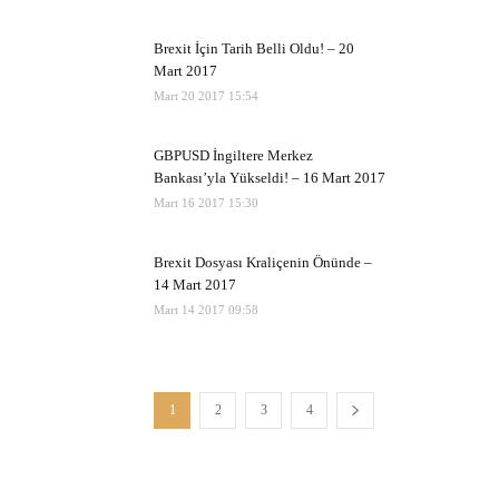
Brexit İçin Tarih Belli Oldu! – 20
Mart 2017
Mart 20 2017 15:54
GBPUSD İngiltere Merkez
Bankası’yla Yükseldi! – 16 Mart 2017
Mart 16 2017 15:30
Brexit Dosyası Kraliçenin Önünde –
14 Mart 2017
Mart 14 2017 09:58
1
2
3
4