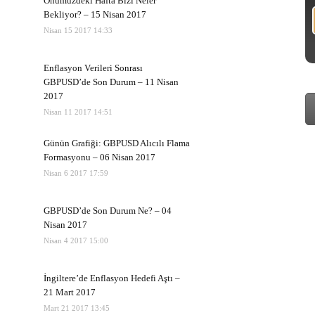
Önümüzdeki Hafta Bizi Neler
Bekliyor? – 15 Nisan 2017
Nisan 15 2017 14:33
Enflasyon Verileri Sonrası
GBPUSD’de Son Durum – 11 Nisan
2017
Nisan 11 2017 14:51
Günün Grafiği: GBPUSD Alıcılı Flama
Formasyonu – 06 Nisan 2017
Nisan 6 2017 17:59
GBPUSD’de Son Durum Ne? – 04
Nisan 2017
Nisan 4 2017 15:00
İngiltere’de Enflasyon Hedefi Aştı –
21 Mart 2017
Mart 21 2017 13:45