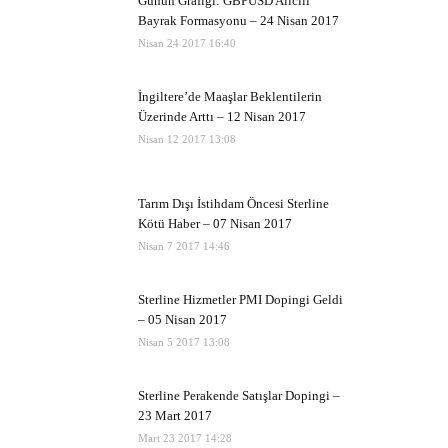
Günün Grafiği: GBPUSD Alıcılı
Bayrak Formasyonu – 24 Nisan 2017
Nisan 24 2017 16:40
İngiltere’de Maaşlar Beklentilerin
Üzerinde Arttı – 12 Nisan 2017
Nisan 12 2017 13:08
Tarım Dışı İstihdam Öncesi Sterline
Kötü Haber – 07 Nisan 2017
Nisan 7 2017 14:46
Sterline Hizmetler PMI Dopingi Geldi
– 05 Nisan 2017
Nisan 5 2017 13:08
Sterline Perakende Satışlar Dopingi –
23 Mart 2017
Mart 23 2017 14:28