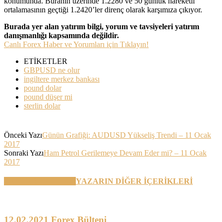
konumunda. Buranın üzerinde 1.2280 ve 50 günlük hareketli
ortalamasının geçtiği 1.2420’ler direnç olarak karşımıza çıkıyor.
Burada yer alan yatırım bilgi, yorum ve tavsiyeleri yatırım
danışmanlığı kapsamında değildir.
Canlı Forex Haber ve Yorumları için Tıklayın!
ETİKETLER
GBPUSD ne olur
ingiltere merkez bankası
pound dolar
pound düşer mi
sterlin dolar
Önceki Yazı
Günün Grafiği: AUDUSD Yükseliş Trendi – 11 Ocak
2017
Sonraki Yazı
Ham Petrol Gerilemeye Devam Eder mi? – 11 Ocak
2017
BENZER YAZILAR
YAZARIN DİĞER İÇERİKLERİ
12.02.2021 Forex Bülteni