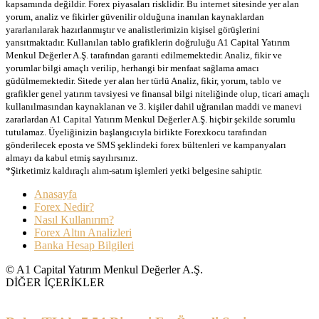
kapsamında değildir. Forex piyasaları risklidir. Bu internet sitesinde yer alan
yorum, analiz ve fikirler güvenilir olduğuna inanılan kaynaklardan
yararlanılarak hazırlanmıştır ve analistlerimizin kişisel görüşlerini
yansıtmaktadır. Kullanılan tablo grafiklerin doğruluğu A1 Capital Yatırım
Menkul Değerler A.Ş. tarafından garanti edilmemektedir. Analiz, fikir ve
yorumlar bilgi amaçlı verilip, herhangi bir menfaat sağlama amacı
güdülmemektedir. Sitede yer alan her türlü Analiz, fikir, yorum, tablo ve
grafikler genel yatırım tavsiyesi ve finansal bilgi niteliğinde olup, ticari amaçlı
kullanılmasından kaynaklanan ve 3. kişiler dahil uğranılan maddi ve manevi
zararlardan A1 Capital Yatırım Menkul Değerler A.Ş. hiçbir şekilde sorumlu
tutulamaz. Üyeliğinizin başlangıcıyla birlikte Forexkocu tarafından
gönderilecek eposta ve SMS şeklindeki forex bültenleri ve kampanyaları
almayı da kabul etmiş sayılırsınız.
*Şirketimiz kaldıraçlı alım-satım işlemleri yetki belgesine sahiptir.
Anasayfa
Forex Nedir?
Nasıl Kullanırım?
Forex Altın Analizleri
Banka Hesap Bilgileri
© A1 Capital Yatırım Menkul Değerler A.Ş.
DİĞER İÇERİKLER