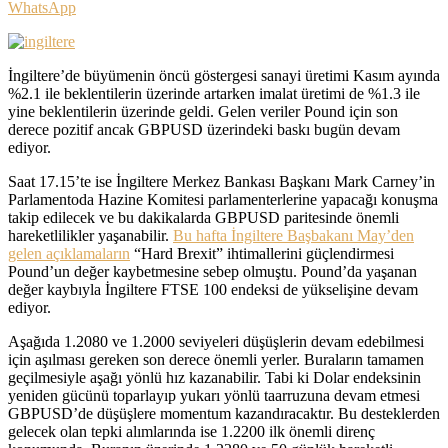
WhatsApp
İngiltere’de büyümenin öncü göstergesi sanayi üretimi Kasım ayında
%2.1 ile beklentilerin üzerinde artarken imalat üretimi de %1.3 ile
yine beklentilerin üzerinde geldi. Gelen veriler Pound için son
derece pozitif ancak GBPUSD üzerindeki baskı bugün devam
ediyor.
Saat 17.15’te ise İngiltere Merkez Bankası Başkanı Mark Carney’in
Parlamentoda Hazine Komitesi parlamenterlerine yapacağı konuşma
takip edilecek ve bu dakikalarda GBPUSD paritesinde önemli
hareketlilikler yaşanabilir.
Bu hafta İngiltere Başbakanı May’den
gelen açıklamaların
“Hard Brexit” ihtimallerini güçlendirmesi
Pound’un değer kaybetmesine sebep olmuştu. Pound’da yaşanan
değer kaybıyla İngiltere FTSE 100 endeksi de yükselişine devam
ediyor.
Aşağıda 1.2080 ve 1.2000 seviyeleri düşüşlerin devam edebilmesi
için aşılması gereken son derece önemli yerler. Buraların tamamen
geçilmesiyle aşağı yönlü hız kazanabilir. Tabi ki Dolar endeksinin
yeniden gücünü toparlayıp yukarı yönlü taarruzuna devam etmesi
GBPUSD’de düşüşlere momentum kazandıracaktır. Bu desteklerden
gelecek olan tepki alımlarında ise 1.2200 ilk önemli direnç