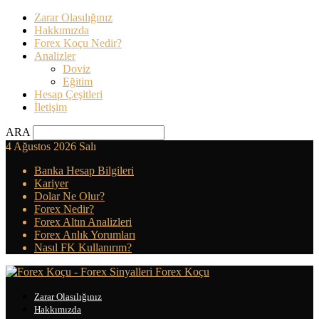
Zarar Olasılığınız
Hakkımızda
Forex Koçu Nedir?
Analizler
Doviz
Eğitim
Hesap Çeşitleri
İletişim
ARA
4 Ağustos 2026 Salı
Banka Hesap Bilgileri
Kariyer
Dolar Ne Olur?
Forex Nedir?
Forex Altın Analizleri
Forex Anlık Yorumları
Nasıl FK Kullanırım?
Forex Koçu
Zarar Olasılığınız
Hakkımızda