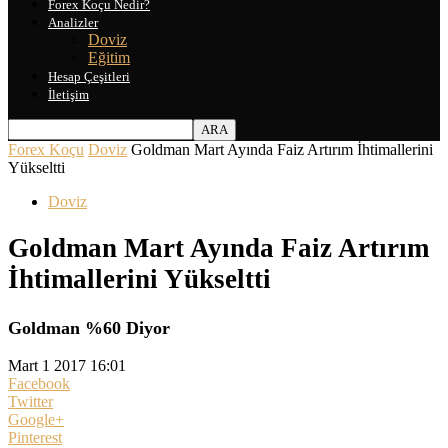
Forex Koçu Nedir?
Analizler
Doviz
Eğitim
Hesap Çeşitleri
İletişim
Forex Koçu
Doviz
Goldman Mart Ayında Faiz Artırım İhtimallerini
Yükseltti
Doviz
Goldman Mart Ayında Faiz Artırım
İhtimallerini Yükseltti
Goldman %60 Diyor
Mart 1 2017 16:01
Facebook
Twitter
Google+
Pinterest