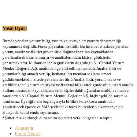
Yasal Uyarı
Burada yer alan yatırım bilgi, yorum ve tavsiyeleri yatırım danışmanlığı
kapsamında değildir. Forex piyasaları risklidir. Bu internet sitesinde yer alan
yorum, analiz ve fikirler güvenilir olduğuna inanılan kaynaklardan
yararlanılarak hazırlanmıştır ve analistlerimizin kişisel görüşlerini
yansıtmaktadır. Kullanılan tablo grafiklerin doğruluğu A1 Capital Yatırım
Menkul Değerler A.Ş. tarafından garanti edilmemektedir. Analiz, fikir ve
yorumlar bilgi amaçlı verilip, herhangi bir menfaat sağlama amacı
güdülmemektedir. Sitede yer alan her türlü Analiz, fikir, yorum, tablo ve
grafikler genel yatırım tavsiyesi ve finansal bilgi niteliğinde olup, ticari amaçlı
kullanılmasından kaynaklanan ve 3. kişiler dahil uğranılan maddi ve manevi
zararlardan A1 Capital Yatırım Menkul Değerler A.Ş. hiçbir şekilde sorumlu
tutulamaz. Üyeliğinizin başlangıcıyla birlikte Forexkocu tarafından
gönderilecek eposta ve SMS şeklindeki forex bültenleri ve kampanyaları
almayı da kabul etmiş sayılırsınız.
*Şirketimiz kaldıraçlı alım-satım işlemleri yetki belgesine sahiptir.
Anasayfa
Forex Nedir?