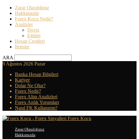
Zarar Olasılığınız
Hakkımızda
Forex Koçu Nedir?
Analizler
Doviz
Eğitim
Hesap Çeşitleri
İletişim
ARA
9 Ağustos 2026 Pazar
Banka Hesap Bilgileri
Kariyer
Dolar Ne Olur?
Forex Nedir?
Forex Altın Analizleri
Forex Anlık Yorumları
Nasıl FK Kullanırım?
Forex Koçu
Zarar Olasılığınız
Hakkımızda