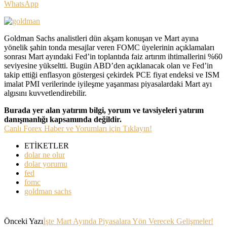
WhatsApp
Goldman Sachs analistleri dün akşam konuşan ve Mart ayına
yönelik şahin tonda mesajlar veren FOMC üyelerinin açıklamaları
sonrası Mart ayındaki Fed’in toplantıda faiz artırım ihtimallerini %60
seviyesine yükseltti. Bugün ABD’den açıklanacak olan ve Fed’in
takip ettiği enflasyon göstergesi çekirdek PCE fiyat endeksi ve ISM
imalat PMI verilerinde iyileşme yaşanması piyasalardaki Mart ayı
algısını kuvvetlendirebilir.
Burada yer alan yatırım bilgi, yorum ve tavsiyeleri yatırım
danışmanlığı kapsamında değildir.
Canlı Forex Haber ve Yorumları için Tıklayın!
ETİKETLER
dolar ne olur
dolar yorumu
fed
fomc
goldman sachs
Önceki Yazı
İşte Mart Ayında Piyasalara Yön Verecek Gelişmeler!