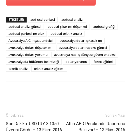
ETİKETLER
aud usd paritesi
audusd analizi
audusd analizi güncel
audusd çıkar mı düşer mi
audusd grafiği
audusd paritesi ne olur
audusd teknik analiz
Avustralya AIG inşaat endeksi
avustralya doları çıkacak mı
avustralya doları düşecek mi
avustralya doları raporu güncel
avustralya doları yorumu
avustralya nab iş dünyası güven endeksi
avustralyada hükümet belirsizliği
dolar yorumu
forex eğitimi
teknik analiz
teknik analiz eğitimi
Önceki Yazı
Sonraki Yazı
Son Dakika: USDTRY 3.1050
Altın ABD Perakende Raporunu
Üzerini Gördü – 13 Ekim 2016
Bekliyor! – 13 Ekim 2016