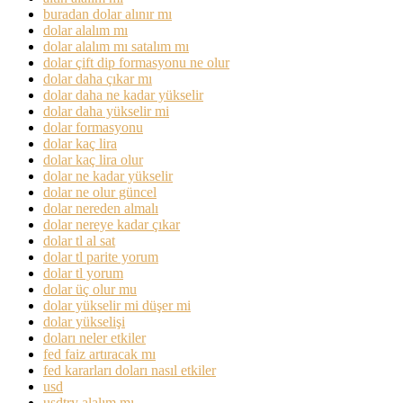
buradan dolar alınır mı
dolar alalım mı
dolar alalım mı satalım mı
dolar çift dip formasyonu ne olur
dolar daha çıkar mı
dolar daha ne kadar yükselir
dolar daha yükselir mi
dolar formasyonu
dolar kaç lira
dolar kaç lira olur
dolar ne kadar yükselir
dolar ne olur güncel
dolar nereden almalı
dolar nereye kadar çıkar
dolar tl al sat
dolar tl parite yorum
dolar tl yorum
dolar üç olur mu
dolar yükselir mi düşer mi
dolar yükselişi
doları neler etkiler
fed faiz artıracak mı
fed kararları doları nasıl etkiler
usd
usdtry alalım mı