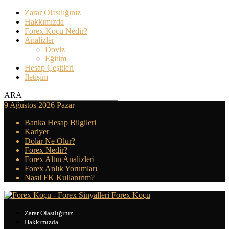
Zarar Olasılığınız
Hakkımızda
Forex Koçu Nedir?
Analizler
Doviz
Eğitim
Hesap Çeşitleri
İletişim
ARA
9 Ağustos 2026 Pazar
Banka Hesap Bilgileri
Kariyer
Dolar Ne Olur?
Forex Nedir?
Forex Altın Analizleri
Forex Anlık Yorumları
Nasıl FK Kullanırım?
Forex Koçu
Zarar Olasılığınız
Hakkımızda