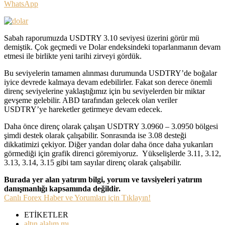
WhatsApp
Sabah raporumuzda USDTRY 3.10 seviyesi üzerini görür mü
demiştik. Çok geçmedi ve Dolar endeksindeki toparlanmanın devam
etmesi ile birlikte yeni tarihi zirveyi gördük.
Bu seviyelerin tamamen alınması durumunda USDTRY’de boğalar
iyice devrede kalmaya devam edebilirler. Fakat son derece önemli
direnç seviyelerine yaklaştığımız için bu seviyelerden bir miktar
gevşeme gelebilir. ABD tarafından gelecek olan veriler
USDTRY’ye hareketler getirmeye devam edecek.
Daha önce direnç olarak çalışan USDTRY 3.0960 – 3.0950 bölgesi
şimdi destek olarak çalışabilir. Sonrasında ise 3.08 desteği
dikkatimizi çekiyor. Diğer yandan dolar daha önce daha yukarıları
görmediği için grafik direnci göremiyoruz. Yükselişlerde 3.11, 3.12,
3.13, 3.14, 3.15 gibi tam sayılar direnç olarak çalışabilir.
Burada yer alan yatırım bilgi, yorum ve tavsiyeleri yatırım
danışmanlığı kapsamında değildir.
Canlı Forex Haber ve Yorumları için Tıklayın!
ETİKETLER
altın alalım mı