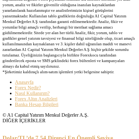
yorum, analiz ve fikirler güvenilir olduğuna inanılan kaynaklardan
yararlanılarak hazırlanmıştır ve analistlerimizin kişisel görüşlerini
yansıtmaktadır. Kullanılan tablo grafiklerin doğruluğu A1 Capital Yatırım
Menkul Değerler A.Ş. tarafından garanti edilmemektedir. Analiz, fikir ve
yorumlar bilgi amaçlı verilip, herhangi bir menfaat sağlama amacı
güdülmemektedir. Sitede yer alan her türlü Analiz, fikir, yorum, tablo ve
grafikler genel yatırım tavsiyesi ve finansal bilgi niteliğinde olup, ticari amaçlı
kullanılmasından kaynaklanan ve 3. kişiler dahil uğranılan maddi ve manevi
zararlardan A1 Capital Yatırım Menkul Değerler A.Ş. hiçbir şekilde sorumlu
tutulamaz. Üyeliğinizin başlangıcıyla birlikte Forexkocu tarafından
gönderilecek eposta ve SMS şeklindeki forex bültenleri ve kampanyaları
almayı da kabul etmiş sayılırsınız.
*Şirketimiz kaldıraçlı alım-satım işlemleri yetki belgesine sahiptir.
Anasayfa
Forex Nedir?
Nasıl Kullanırım?
Forex Altın Analizleri
Banka Hesap Bilgileri
© A1 Capital Yatırım Menkul Değerler A.Ş.
DİĞER İÇERİKLER
Dolar/TL’de 7.54 Direnci En Önemli Seviye…