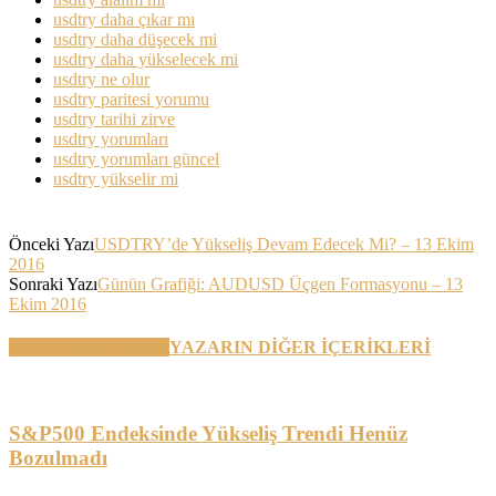
usdtry daha çıkar mı
usdtry daha düşecek mi
usdtry daha yükselecek mi
usdtry ne olur
usdtry paritesi yorumu
usdtry tarihi zirve
usdtry yorumları
usdtry yorumları güncel
usdtry yükselir mi
Önceki Yazı
USDTRY’de Yükseliş Devam Edecek Mi? – 13 Ekim
2016
Sonraki Yazı
Günün Grafiği: AUDUSD Üçgen Formasyonu – 13
Ekim 2016
BENZER YAZILAR
YAZARIN DİĞER İÇERİKLERİ
S&P500 Endeksinde Yükseliş Trendi Henüz
Bozulmadı