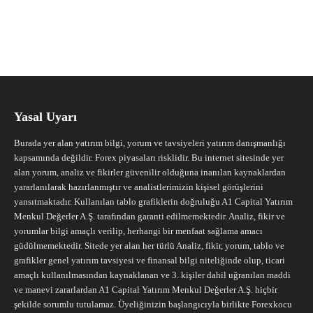
Yasal Uyarı
Burada yer alan yatırım bilgi, yorum ve tavsiyeleri yatırım danışmanlığı
kapsamında değildir. Forex piyasaları risklidir. Bu internet sitesinde yer
alan yorum, analiz ve fikirler güvenilir olduğuna inanılan kaynaklardan
yararlanılarak hazırlanmıştır ve analistlerimizin kişisel görüşlerini
yansıtmaktadır. Kullanılan tablo grafiklerin doğruluğu A1 Capital Yatırım
Menkul Değerler A.Ş. tarafından garanti edilmemektedir. Analiz, fikir ve
yorumlar bilgi amaçlı verilip, herhangi bir menfaat sağlama amacı
güdülmemektedir. Sitede yer alan her türlü Analiz, fikir, yorum, tablo ve
grafikler genel yatırım tavsiyesi ve finansal bilgi niteliğinde olup, ticari
amaçlı kullanılmasından kaynaklanan ve 3. kişiler dahil uğranılan maddi
ve manevi zararlardan A1 Capital Yatırım Menkul Değerler A.Ş. hiçbir
şekilde sorumlu tutulamaz. Üyeliğinizin başlangıcıyla birlikte Forexkocu