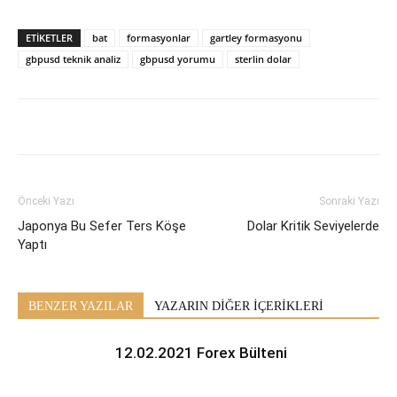
ETİKETLER
bat
formasyonlar
gartley formasyonu
gbpusd teknik analiz
gbpusd yorumu
sterlin dolar
Önceki Yazı
Sonraki Yazı
Japonya Bu Sefer Ters Köşe
Dolar Kritik Seviyelerde
Yaptı
BENZER YAZILAR
YAZARIN DİĞER İÇERİKLERİ
12.02.2021 Forex Bülteni