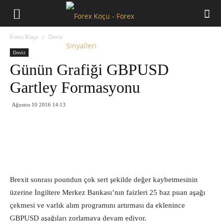
Forex
Forex Koçu
Doviz
Koçu
Doviz
Günün Grafiği GBPUSD
Gartley Formasyonu
Ağustos 10 2016 14:13
Brexit sonrası poundun çok sert şekilde değer kaybetmesinin
üzerine İngiltere Merkez Bankası’nın faizleri 25 baz puan aşağı
çekmesi ve varlık alım programını artırması da eklenince
GBPUSD aşağıları zorlamaya devam ediyor.