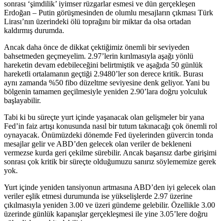
sonrası ‘şimdilik’ iyimser rüzgarlar esmesi ve dün gerçekleşen
Erdoğan – Putin görüşmesinden de olumlu mesajların çıkması Türk
Lirası’nın üzerindeki ölü toprağını bir miktar da olsa ortadan
kaldırmış durumda.
Ancak daha önce de dikkat çektiğimiz önemli bir seviyeden
bahsetmeden geçmeyelim. 2.97’lerin kırılmasıyla aşağı yönlü
hareketin devam edebileceğini belirtmiştik ve aşağıda 50 günlük
hareketli ortalamanın geçtiği 2.9480’ler son derece kritik. Burası
aynı zamanda %50 fibo düzeltme seviyesine denk geliyor. Yani bu
bölgenin tamamen geçilmesiyle yeniden 2.90’lara doğru yolculuk
başlayabilir.
Tabi ki bu süreçte yurt içinde yaşanacak olan gelişmeler bir yana
Fed’in faiz artışı konusunda nasıl bir tutum takınacağı çok önemli rol
oynayacak. Önümüzdeki dönemde Fed üyelerinden güvercin tonda
mesajlar gelir ve ABD’den gelecek olan veriler de bekleneni
vermezse kurda geri çekilme sürebilir. Ancak başarısız darbe girişimi
sonrası çok kritik bir süreçte olduğumuzu sanırız söylememize gerek
yok.
Yurt içinde yeniden tansiyonun artmasına ABD’den iyi gelecek olan
veriler eşlik etmesi durumunda ise yükselişlerde 2.97 üzerine
çıkılmasıyla yeniden 3.00 ve üzeri gündeme gelebilir. Özellikle 3.00
üzerinde günlük kapanışlar gerçekleşmesi ile yine 3.05’lere doğru