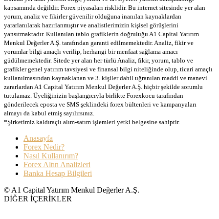
kapsamında değildir. Forex piyasaları risklidir. Bu internet sitesinde yer alan
yorum, analiz ve fikirler güvenilir olduğuna inanılan kaynaklardan
yararlanılarak hazırlanmıştır ve analistlerimizin kişisel görüşlerini
yansıtmaktadır. Kullanılan tablo grafiklerin doğruluğu A1 Capital Yatırım
Menkul Değerler A.Ş. tarafından garanti edilmemektedir. Analiz, fikir ve
yorumlar bilgi amaçlı verilip, herhangi bir menfaat sağlama amacı
güdülmemektedir. Sitede yer alan her türlü Analiz, fikir, yorum, tablo ve
grafikler genel yatırım tavsiyesi ve finansal bilgi niteliğinde olup, ticari amaçlı
kullanılmasından kaynaklanan ve 3. kişiler dahil uğranılan maddi ve manevi
zararlardan A1 Capital Yatırım Menkul Değerler A.Ş. hiçbir şekilde sorumlu
tutulamaz. Üyeliğinizin başlangıcıyla birlikte Forexkocu tarafından
gönderilecek eposta ve SMS şeklindeki forex bültenleri ve kampanyaları
almayı da kabul etmiş sayılırsınız.
*Şirketimiz kaldıraçlı alım-satım işlemleri yetki belgesine sahiptir.
Anasayfa
Forex Nedir?
Nasıl Kullanırım?
Forex Altın Analizleri
Banka Hesap Bilgileri
© A1 Capital Yatırım Menkul Değerler A.Ş.
DİĞER İÇERİKLER