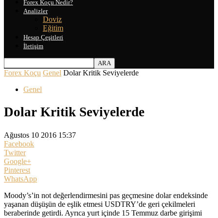
Forex Koçu Nedir?
Analizler
Doviz
Eğitim
Hesap Çeşitleri
İletişim
Forex Koçu
Genel
Dolar Kritik Seviyelerde
Genel
Dolar Kritik Seviyelerde
Ağustos 10 2016 15:37
Facebook
Twitter
Google+
Pinterest
WhatsApp
Moody’s’in not değerlendirmesini pas geçmesine dolar endeksinde
yaşanan düşüşün de eşlik etmesi USDTRY’de geri çekilmeleri
beraberinde getirdi. Ayrıca yurt içinde 15 Temmuz darbe girişimi