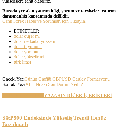
yükselişlere şahit olabiliriz.
Burada yer alan yatırım bilgi, yorum ve tavsiyeleri yatırım
danışmanlığı kapsamında değildir.
Canlı Forex Haber ve Yorumları için Tıklayın!
ETİKETLER
dolar düşer mi
dolar ne kadar yükselir
dolar tl yorumu
dolar yorumu
dolar yükselir mi
türk lirası
Önceki Yazı
Günün Grafiği GBPUSD Gartley Formasyonu
Sonraki Yazı
ALTINdaki Son Durum Nedir?
BENZER YAZILAR
YAZARIN DİĞER İÇERİKLERİ
S&P500 Endeksinde Yükseliş Trendi Henüz
Bozulmadı