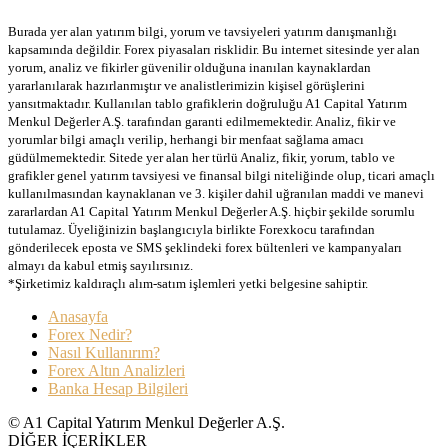
Burada yer alan yatırım bilgi, yorum ve tavsiyeleri yatırım danışmanlığı
kapsamında değildir. Forex piyasaları risklidir. Bu internet sitesinde yer alan
yorum, analiz ve fikirler güvenilir olduğuna inanılan kaynaklardan
yararlanılarak hazırlanmıştır ve analistlerimizin kişisel görüşlerini
yansıtmaktadır. Kullanılan tablo grafiklerin doğruluğu A1 Capital Yatırım
Menkul Değerler A.Ş. tarafından garanti edilmemektedir. Analiz, fikir ve
yorumlar bilgi amaçlı verilip, herhangi bir menfaat sağlama amacı
güdülmemektedir. Sitede yer alan her türlü Analiz, fikir, yorum, tablo ve
grafikler genel yatırım tavsiyesi ve finansal bilgi niteliğinde olup, ticari amaçlı
kullanılmasından kaynaklanan ve 3. kişiler dahil uğranılan maddi ve manevi
zararlardan A1 Capital Yatırım Menkul Değerler A.Ş. hiçbir şekilde sorumlu
tutulamaz. Üyeliğinizin başlangıcıyla birlikte Forexkocu tarafından
gönderilecek eposta ve SMS şeklindeki forex bültenleri ve kampanyaları
almayı da kabul etmiş sayılırsınız.
*Şirketimiz kaldıraçlı alım-satım işlemleri yetki belgesine sahiptir.
Anasayfa
Forex Nedir?
Nasıl Kullanırım?
Forex Altın Analizleri
Banka Hesap Bilgileri
© A1 Capital Yatırım Menkul Değerler A.Ş.
DİĞER İÇERİKLER