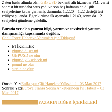
Zaten baskı altında olan
GBPUSD
beklenti altı hizmetler PMI verisi
sonrası bir tur daha satış yedi ve son beş haftanın en düşük
seviyelerine kadar gerilemiş durumda. 1.2220 – 1.22 desteği test
ediliyor şu anda. Eğer kırılırsa ilk aşamada 1.2140, sonra da 1.21
seviyeleri gündeme gelebilir.
Burada yer alan yatırım bilgi, yorum ve tavsiyeleri yatırım
danışmanlığı kapsamında değildir.
Canlı Forex Haber ve Yorumları için Tıklayın!
ETİKETLER
gbpusd düşer mi
GBPUSD ne olur
gbpusd yükselecek mi
pound ne olur
sterlin ne olur
Önceki Yazı
Enflasyon Çift Hanelere Yükseldi! – 03 Mart 2017
Sonraki Yazı
Euroya Fransa Seçim Anketlerinden İyi Haber! – 03
Mart 2017
BENZER YAZILAR
YAZARIN DİĞER İÇERİKLERİ