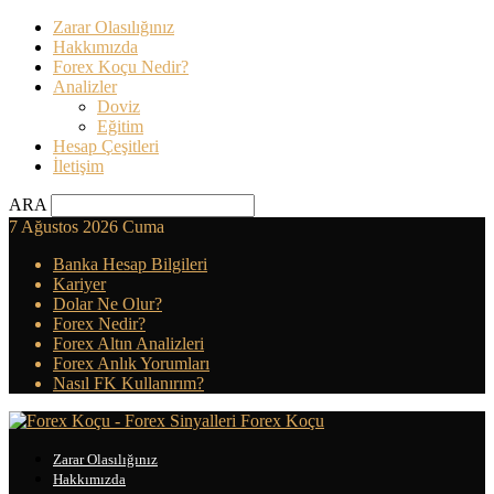
Zarar Olasılığınız
Hakkımızda
Forex Koçu Nedir?
Analizler
Doviz
Eğitim
Hesap Çeşitleri
İletişim
ARA
7 Ağustos 2026 Cuma
Banka Hesap Bilgileri
Kariyer
Dolar Ne Olur?
Forex Nedir?
Forex Altın Analizleri
Forex Anlık Yorumları
Nasıl FK Kullanırım?
Forex Koçu
Zarar Olasılığınız
Hakkımızda