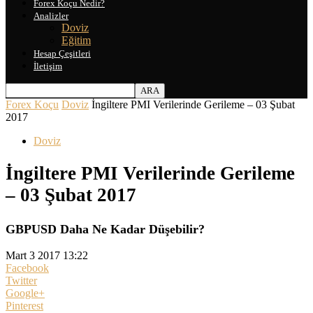
Forex Koçu Nedir?
Analizler
Doviz
Eğitim
Hesap Çeşitleri
İletişim
Forex Koçu
Doviz
İngiltere PMI Verilerinde Gerileme – 03 Şubat
2017
Doviz
İngiltere PMI Verilerinde Gerileme
– 03 Şubat 2017
GBPUSD Daha Ne Kadar Düşebilir?
Mart 3 2017 13:22
Facebook
Twitter
Google+
Pinterest