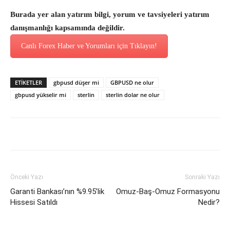
Burada yer alan yatırım bilgi, yorum ve tavsiyeleri yatırım
danışmanlığı kapsamında değildir.
Canlı Forex Haber ve Yorumları için Tıklayın!
ETİKETLER
gbpusd düşer mi
GBPUSD ne olur
gbpusd yükselir mi
sterlin
sterlin dolar ne olur
Önceki Yazı
Sonraki Yazı
Garanti Bankası’nın %9.95’lik
Omuz-Baş-Omuz Formasyonu
Hissesi Satıldı
Nedir?