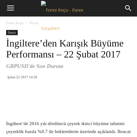
Forex
Forex Koçu
Doviz
Koçu
Doviz
İngiltere’den Karışık Büyüme
Performansı – 22 Şubat 2017
GBPUSD'de Son Durum
Şubat 22 2017 14:50
İngiltere’de 2016 yılı dördüncü çeyrek ikinci büyüme tahmini
çeyreklik bazda %0.7 ile beklentilerin üzerinde açıklandı. İhracat