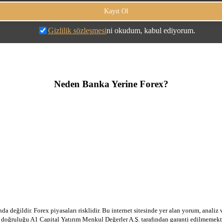
Gizlilik sözleşmesi
ni okudum, kabul ediyorum.
Neden Banka Yerine Forex?
a değildir. Forex piyasaları risklidir. Bu internet sitesinde yer alan yorum, analiz
in doğruluğu A1 Capital Yatırım Menkul Değerler A.Ş. tarafından garanti edilmemekte