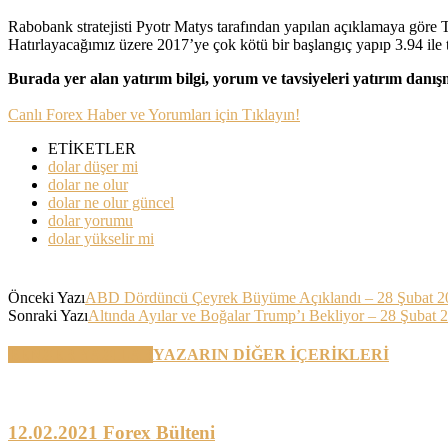
Rabobank stratejisti Pyotr Matys tarafından yapılan açıklamaya göre Tü
Hatırlayacağımız üzere 2017’ye çok kötü bir başlangıç yapıp 3.94 ile 
Burada yer alan yatırım bilgi, yorum ve tavsiyeleri yatırım danı
Canlı Forex Haber ve Yorumları için Tıklayın!
ETİKETLER
dolar düşer mi
dolar ne olur
dolar ne olur güncel
dolar yorumu
dolar yükselir mi
Önceki Yazı
ABD Dördüncü Çeyrek Büyüme Açıklandı – 28 Şubat 2
Sonraki Yazı
Altında Ayılar ve Boğalar Trump’ı Bekliyor – 28 Şubat 
BENZER YAZILAR
YAZARIN DİĞER İÇERİKLERİ
12.02.2021 Forex Bülteni