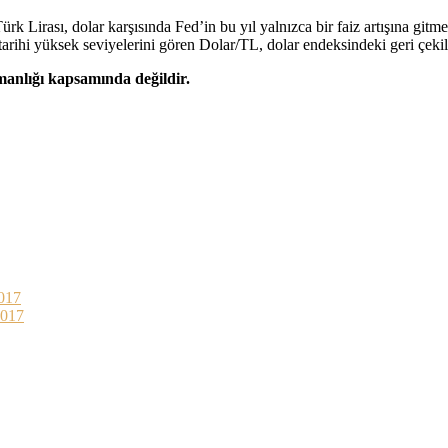
rk Lirası, dolar karşısında Fed’in bu yıl yalnızca bir faiz artışına git
tarihi yüksek seviyelerini gören Dolar/TL, dolar endeksindeki geri çekil
şmanlığı kapsamında değildir.
017
2017