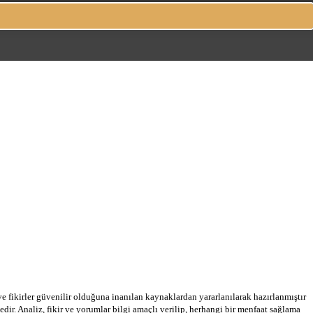
 ve fikirler güvenilir olduğuna inanılan kaynaklardan yararlanılarak hazırlanmıştır
dir. Analiz, fikir ve yorumlar bilgi amaçlı verilip, herhangi bir menfaat sağlama