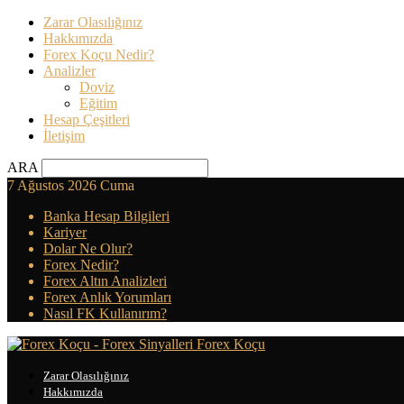
Zarar Olasılığınız
Hakkımızda
Forex Koçu Nedir?
Analizler
Doviz
Eğitim
Hesap Çeşitleri
İletişim
ARA
7 Ağustos 2026 Cuma
Banka Hesap Bilgileri
Kariyer
Dolar Ne Olur?
Forex Nedir?
Forex Altın Analizleri
Forex Anlık Yorumları
Nasıl FK Kullanırım?
Forex Koçu
Zarar Olasılığınız
Hakkımızda