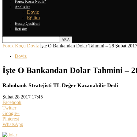
Forex Koçu Nedir?
Analizler
Doviz
Eğitim
Hesap Çeşitleri
İletişim
Forex Koçu
Doviz
İşte O Bankandan Dolar Tahmini – 28 Şubat 201
Doviz
İşte O Bankandan Dolar Tahmini – 2
Rabobank Stratejisti TL Değer Kazanabilir Dedi
Şubat 28 2017 17:45
Facebook
Twitter
Google+
Pinterest
WhatsApp