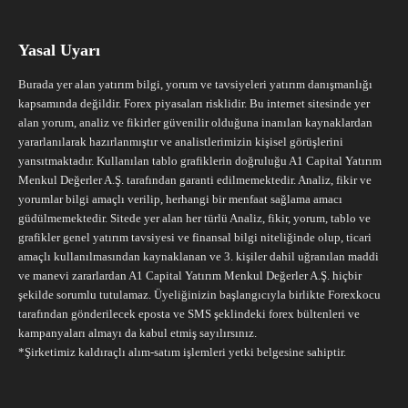
Yasal Uyarı
Burada yer alan yatırım bilgi, yorum ve tavsiyeleri yatırım danışmanlığı
kapsamında değildir. Forex piyasaları risklidir. Bu internet sitesinde yer
alan yorum, analiz ve fikirler güvenilir olduğuna inanılan kaynaklardan
yararlanılarak hazırlanmıştır ve analistlerimizin kişisel görüşlerini
yansıtmaktadır. Kullanılan tablo grafiklerin doğruluğu A1 Capital Yatırım
Menkul Değerler A.Ş. tarafından garanti edilmemektedir. Analiz, fikir ve
yorumlar bilgi amaçlı verilip, herhangi bir menfaat sağlama amacı
güdülmemektedir. Sitede yer alan her türlü Analiz, fikir, yorum, tablo ve
grafikler genel yatırım tavsiyesi ve finansal bilgi niteliğinde olup, ticari
amaçlı kullanılmasından kaynaklanan ve 3. kişiler dahil uğranılan maddi
ve manevi zararlardan A1 Capital Yatırım Menkul Değerler A.Ş. hiçbir
şekilde sorumlu tutulamaz. Üyeliğinizin başlangıcıyla birlikte Forexkocu
tarafından gönderilecek eposta ve SMS şeklindeki forex bültenleri ve
kampanyaları almayı da kabul etmiş sayılırsınız.
*Şirketimiz kaldıraçlı alım-satım işlemleri yetki belgesine sahiptir.