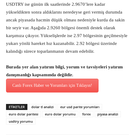
USDTRY ise günün ilk saatlerinde 2.9670’lere kadar
yükseldikten sonra aldıklarını neredeyse geri vermiş durumda
ancak piyasada hacmin düşük olması nedeniyle kurda da sakin
bir seyir var. Aşağıda 2.9260 bölgesi önemli destek olarak
karşımıza çıkıyor. Yükselişlerde ise 2.97 bölgesinin geçilmesiyle
yukarı yönlü hareket hız kazanabilir. 2.92 bölgesi üzerinde
kalındığı sürece toparlanmanın devam edebilir.
Burada yer alan yatırım bilgi, yorum ve tavsiyeleri yatırım
danışmanlığı kapsamında değildir.
Canlı Forex Haber ve Yorumları için Tıklayın!
ETİKETLER
dolar tl analizi
eur usd parite yorumları
euro dolar paritesi
euro dolar yorumu
forex
piyasa analizi
usdtry yorumu