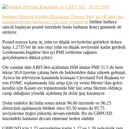
İngiltere (Birleşik Krallık) Başbakanı Theresa May’in AB’den çıkış
müzakerelerinin başlangıcı için tarih vermesiyle
birlikte haftaya
satıcılı başlayan pound üzerideki baskı haftanın ikinci gününde de
sürüyor.
Pound euroya karşı üç yılın en düşük seviyelerini görürken dolara
karşı 1.2735’ler ile son otuz yılın en düşük seviyesine kadar geriledi.
Gerilemenin İngiltere’den iyi PMI verilerine rağmen
gerçekleşmesi dikkat çekici.
Öte yandan dün ABD’den açıklanan ISM imalat PMI 51.5 ile hem
tekrar 50.0 üzerine çıkmış hem de beklentiden daha yüksek gelmişti.
Ayrıca bir televizyon kanalında konuşan Cleveland Fed Başkanı ve
son FOMC toplantısında faiz artışı için oy veren Mester’dan gelen
kendisi için Kasım ayı toplantısında bile faiz artışı fikrinin oldukça
cazip olduğuna yönelik açıklama ile dolar güç kazanıyor.
Dolar endeksi iki hafta sonra tekrar 96.00 üzerinde ve 96.25
direncinin aşılmasıyla birlikte önce 95.50 sonra da 95.75
seviyelerine doğru yükseliş devam edebilir. Bu da GBPUSD
üzerindeki baskının devam etmesine neden olabilir.
GBPUSD için 1.25 seviyelerine kadar 1.27 ve 1.26 psikolojik tam