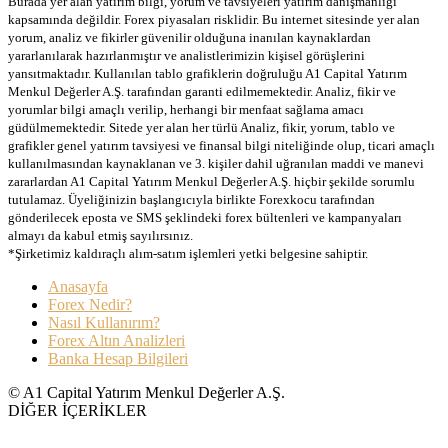
Burada yer alan yatırım bilgi, yorum ve tavsiyeleri yatırım danışmanlığı
kapsamında değildir. Forex piyasaları risklidir. Bu internet sitesinde yer alan
yorum, analiz ve fikirler güvenilir olduğuna inanılan kaynaklardan
yararlanılarak hazırlanmıştır ve analistlerimizin kişisel görüşlerini
yansıtmaktadır. Kullanılan tablo grafiklerin doğruluğu A1 Capital Yatırım
Menkul Değerler A.Ş. tarafından garanti edilmemektedir. Analiz, fikir ve
yorumlar bilgi amaçlı verilip, herhangi bir menfaat sağlama amacı
güdülmemektedir. Sitede yer alan her türlü Analiz, fikir, yorum, tablo ve
grafikler genel yatırım tavsiyesi ve finansal bilgi niteliğinde olup, ticari amaçlı
kullanılmasından kaynaklanan ve 3. kişiler dahil uğranılan maddi ve manevi
zararlardan A1 Capital Yatırım Menkul Değerler A.Ş. hiçbir şekilde sorumlu
tutulamaz. Üyeliğinizin başlangıcıyla birlikte Forexkocu tarafından
gönderilecek eposta ve SMS şeklindeki forex bültenleri ve kampanyaları
almayı da kabul etmiş sayılırsınız.
*Şirketimiz kaldıraçlı alım-satım işlemleri yetki belgesine sahiptir.
Anasayfa
Forex Nedir?
Nasıl Kullanırım?
Forex Altın Analizleri
Banka Hesap Bilgileri
© A1 Capital Yatırım Menkul Değerler A.Ş.
DİĞER İÇERİKLER