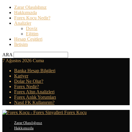
Zarar Olasılığınız
Hakkımızda
Forex Koçu Nedir?
Analizler
Doviz
Eğitim
Hesap Çeşitleri
İletişim
ARA
7 Ağustos 2026 Cuma
Banka Hesap Bilgileri
Kariyer
Dolar Ne Olur?
Forex Nedir?
Forex Altın Analizleri
Forex Anlık Yorumları
Nasıl FK Kullanırım?
Forex Koçu
Zarar Olasılığınız
Hakkımızda