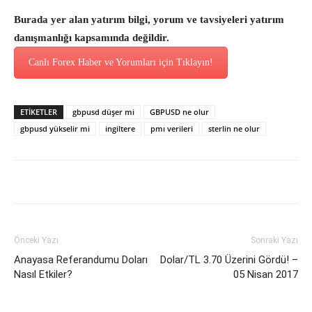
Burada yer alan yatırım bilgi, yorum ve tavsiyeleri yatırım
danışmanlığı kapsamında değildir.
Canlı Forex Haber ve Yorumları için Tıklayın!
ETİKETLER
gbpusd düşer mi
GBPUSD ne olur
gbpusd yükselir mi
ingiltere
pmı verileri
sterlin ne olur
Önceki Yazı
Sonraki Yazı
Anayasa Referandumu Doları
Dolar/TL 3.70 Üzerini Gördü! –
Nasıl Etkiler?
05 Nisan 2017