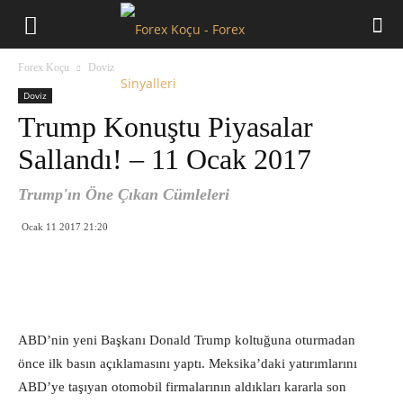
Forex
Forex Koçu
Doviz
Koçu
Doviz
Trump Konuştu Piyasalar
Sallandı! – 11 Ocak 2017
Trump'ın Öne Çıkan Cümleleri
Ocak 11 2017 21:20
ABD’nin yeni Başkanı Donald Trump koltuğuna oturmadan
önce ilk basın açıklamasını yaptı. Meksika’daki yatırımlarını
ABD’ye taşıyan otomobil firmalarının aldıkları kararla son