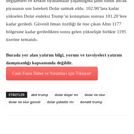
değişimleri ve keskin fiyatlamalar yaşandığına şahit olduk ancak
piyasanın son hareketi Dolar satmak oldu. 102.90’lara kadar
yükselen Dolar endeksi Trump’ın konuşması sonrası 101.20’lere
kadar geriledi. Güvenli liman özelliği ile öne çıkan Altın 1177
bölgesine kadar geriledikten sonra gelen yükselişle birlikte 1195
üzerine tırmandı.
Burada yer alan yatırım bilgi, yorum ve tavsiyeleri yatırım
danışmanlığı kapsamında değildir.
Canlı Forex Haber ve Yorumları için Tıklayın!
ETİKETLER
abd trump
dolar düşer mi
dolar ne olur
dolar ne olur güncel
dolar yükselir mi
donald trump