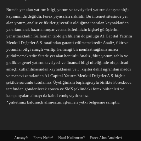
Burada yer alan yatırım bilgi, yorum ve tavsiyeleri yatırım danışmanlığı
kapsamında değildir. Forex piyasaları risklidir. Bu internet sitesinde yer
alan yorum, analiz ve fikirler güvenilir olduğuna inanılan kaynaklardan
yararlanılarak hazırlanmıştır ve analistlerimizin kişisel görüşlerini
yansıtmaktadır. Kullanılan tablo grafiklerin doğruluğu A1 Capital Yatırım
Menkul Değerler A.Ş. tarafından garanti edilmemektedir. Analiz, fikir ve
yorumlar bilgi amaçlı verilip, herhangi bir menfaat sağlama amacı
güdülmemektedir. Sitede yer alan her türlü Analiz, fikir, yorum, tablo ve
grafikler genel yatırım tavsiyesi ve finansal bilgi niteliğinde olup, ticari
amaçlı kullanılmasından kaynaklanan ve 3. kişiler dahil uğranılan maddi
ve manevi zararlardan A1 Capital Yatırım Menkul Değerler A.Ş. hiçbir
şekilde sorumlu tutulamaz. Üyeliğinizin başlangıcıyla birlikte Forexkocu
tarafından gönderilecek eposta ve SMS şeklindeki forex bültenleri ve
kampanyaları almayı da kabul etmiş sayılırsınız.
*Şirketimiz kaldıraçlı alım-satım işlemleri yetki belgesine sahiptir.
Anasayfa
Forex Nedir?
Nasıl Kullanırım?
Forex Altın Analizleri