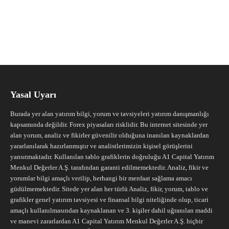
Yasal Uyarı
Burada yer alan yatırım bilgi, yorum ve tavsiyeleri yatırım danışmanlığı
kapsamında değildir. Forex piyasaları risklidir. Bu internet sitesinde yer
alan yorum, analiz ve fikirler güvenilir olduğuna inanılan kaynaklardan
yararlanılarak hazırlanmıştır ve analistlerimizin kişisel görüşlerini
yansıtmaktadır. Kullanılan tablo grafiklerin doğruluğu A1 Capital Yatırım
Menkul Değerler A.Ş. tarafından garanti edilmemektedir. Analiz, fikir ve
yorumlar bilgi amaçlı verilip, herhangi bir menfaat sağlama amacı
güdülmemektedir. Sitede yer alan her türlü Analiz, fikir, yorum, tablo ve
grafikler genel yatırım tavsiyesi ve finansal bilgi niteliğinde olup, ticari
amaçlı kullanılmasından kaynaklanan ve 3. kişiler dahil uğranılan maddi
ve manevi zararlardan A1 Capital Yatırım Menkul Değerler A.Ş. hiçbir