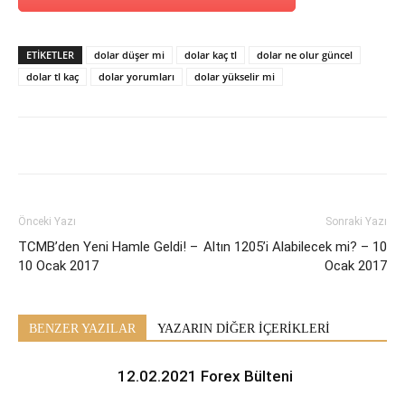
ETİKETLER
dolar düşer mi
dolar kaç tl
dolar ne olur güncel
dolar tl kaç
dolar yorumları
dolar yükselir mi
Önceki Yazı
Sonraki Yazı
TCMB’den Yeni Hamle Geldi! –
Altın 1205’i Alabilecek mi? – 10
10 Ocak 2017
Ocak 2017
BENZER YAZILAR
YAZARIN DİĞER İÇERİKLERİ
12.02.2021 Forex Bülteni