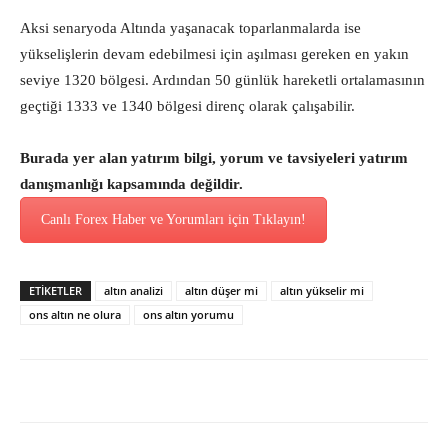
Aksi senaryoda Altında yaşanacak toparlanmalarda ise
yükselişlerin devam edebilmesi için aşılması gereken en yakın
seviye 1320 bölgesi. Ardından 50 günlük hareketli ortalamasının
geçtiği 1333 ve 1340 bölgesi direnç olarak çalışabilir.
Burada yer alan yatırım bilgi, yorum ve tavsiyeleri yatırım
danışmanlığı kapsamında değildir.
Canlı Forex Haber ve Yorumları için Tıklayın!
ETİKETLER
altın analizi
altın düşer mi
altın yükselir mi
ons altın ne olura
ons altın yorumu