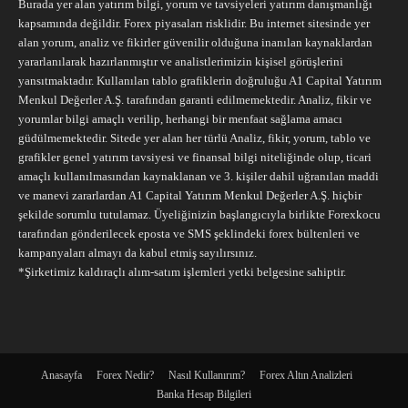
Burada yer alan yatırım bilgi, yorum ve tavsiyeleri yatırım danışmanlığı
kapsamında değildir. Forex piyasaları risklidir. Bu internet sitesinde yer
alan yorum, analiz ve fikirler güvenilir olduğuna inanılan kaynaklardan
yararlanılarak hazırlanmıştır ve analistlerimizin kişisel görüşlerini
yansıtmaktadır. Kullanılan tablo grafiklerin doğruluğu A1 Capital Yatırım
Menkul Değerler A.Ş. tarafından garanti edilmemektedir. Analiz, fikir ve
yorumlar bilgi amaçlı verilip, herhangi bir menfaat sağlama amacı
güdülmemektedir. Sitede yer alan her türlü Analiz, fikir, yorum, tablo ve
grafikler genel yatırım tavsiyesi ve finansal bilgi niteliğinde olup, ticari
amaçlı kullanılmasından kaynaklanan ve 3. kişiler dahil uğranılan maddi
ve manevi zararlardan A1 Capital Yatırım Menkul Değerler A.Ş. hiçbir
şekilde sorumlu tutulamaz. Üyeliğinizin başlangıcıyla birlikte Forexkocu
tarafından gönderilecek eposta ve SMS şeklindeki forex bültenleri ve
kampanyaları almayı da kabul etmiş sayılırsınız.
*Şirketimiz kaldıraçlı alım-satım işlemleri yetki belgesine sahiptir.
Anasayfa
Forex Nedir?
Nasıl Kullanırım?
Forex Altın Analizleri
Banka Hesap Bilgileri