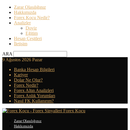
Zarar Olasılığınız
Hakkımızda
Forex Koçu Nedir?
Analizler
Doviz
Eğitim
Hesap Çeşitleri
İletişim
ARA
9 Ağustos 2026 Pazar
Banka Hesap Bilgileri
Kariyer
Dolar Ne Olur?
Forex Nedir?
Forex Altın Analizleri
Forex Anlık Yorumları
Nasıl FK Kullanırım?
Forex Koçu
Zarar Olasılığınız
Hakkımızda