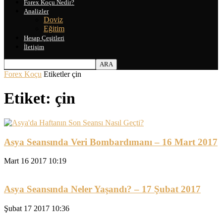
Forex Koçu Nedir?
Analizler
Doviz
Eğitim
Hesap Çeşitleri
İletişim
Forex Koçu
Etiketler
çin
Etiket: çin
Asya Seansında Veri Bombardımanı – 16 Mart 2017
Mart 16 2017 10:19
Asya Seansında Neler Yaşandı? – 17 Şubat 2017
Şubat 17 2017 10:36