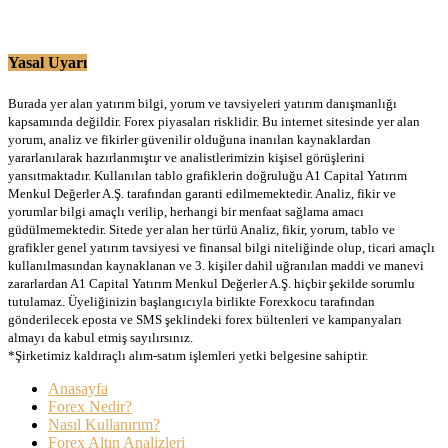
Yasal Uyarı
Burada yer alan yatırım bilgi, yorum ve tavsiyeleri yatırım danışmanlığı
kapsamında değildir. Forex piyasaları risklidir. Bu internet sitesinde yer alan
yorum, analiz ve fikirler güvenilir olduğuna inanılan kaynaklardan
yararlanılarak hazırlanmıştır ve analistlerimizin kişisel görüşlerini
yansıtmaktadır. Kullanılan tablo grafiklerin doğruluğu A1 Capital Yatırım
Menkul Değerler A.Ş. tarafından garanti edilmemektedir. Analiz, fikir ve
yorumlar bilgi amaçlı verilip, herhangi bir menfaat sağlama amacı
güdülmemektedir. Sitede yer alan her türlü Analiz, fikir, yorum, tablo ve
grafikler genel yatırım tavsiyesi ve finansal bilgi niteliğinde olup, ticari amaçlı
kullanılmasından kaynaklanan ve 3. kişiler dahil uğranılan maddi ve manevi
zararlardan A1 Capital Yatırım Menkul Değerler A.Ş. hiçbir şekilde sorumlu
tutulamaz. Üyeliğinizin başlangıcıyla birlikte Forexkocu tarafından
gönderilecek eposta ve SMS şeklindeki forex bültenleri ve kampanyaları
almayı da kabul etmiş sayılırsınız.
*Şirketimiz kaldıraçlı alım-satım işlemleri yetki belgesine sahiptir.
Anasayfa
Forex Nedir?
Nasıl Kullanırım?
Forex Altın Analizleri