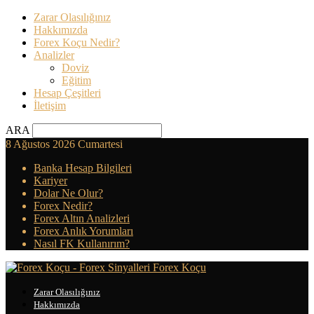
Zarar Olasılığınız
Hakkımızda
Forex Koçu Nedir?
Analizler
Doviz
Eğitim
Hesap Çeşitleri
İletişim
ARA
8 Ağustos 2026 Cumartesi
Banka Hesap Bilgileri
Kariyer
Dolar Ne Olur?
Forex Nedir?
Forex Altın Analizleri
Forex Anlık Yorumları
Nasıl FK Kullanırım?
Forex Koçu
Zarar Olasılığınız
Hakkımızda