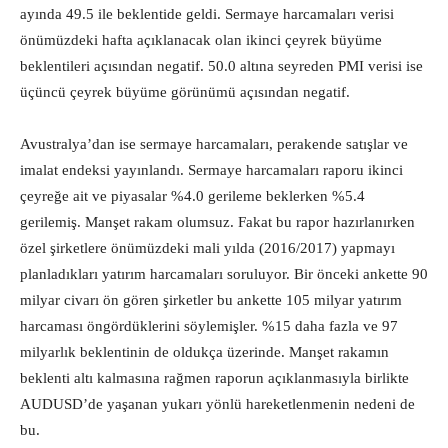
ayında 49.5 ile beklentide geldi. Sermaye harcamaları verisi
önümüzdeki hafta açıklanacak olan ikinci çeyrek büyüme
beklentileri açısından negatif. 50.0 altına seyreden PMI verisi ise
üçüncü çeyrek büyüme görünümü açısından negatif.
Avustralya’dan ise sermaye harcamaları, perakende satışlar ve
imalat endeksi yayınlandı. Sermaye harcamaları raporu ikinci
çeyreğe ait ve piyasalar %4.0 gerileme beklerken %5.4
gerilemiş. Manşet rakam olumsuz. Fakat bu rapor hazırlanırken
özel şirketlere önümüzdeki mali yılda (2016/2017) yapmayı
planladıkları yatırım harcamaları soruluyor. Bir önceki ankette 90
milyar civarı ön gören şirketler bu ankette 105 milyar yatırım
harcaması öngördüklerini söylemişler. %15 daha fazla ve 97
milyarlık beklentinin de oldukça üzerinde. Manşet rakamın
beklenti altı kalmasına rağmen raporun açıklanmasıyla birlikte
AUDUSD’de yaşanan yukarı yönlü hareketlenmenin nedeni de
bu.