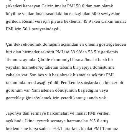
şirketleri kapsayan Caixin imalat PMI 50.6’dan tam olarak
büyüme ve daralma arasındaki ince çizgi olan 50.0 seviyesine
geriledi. Resmi veri için piyasa beklentisi 49.9 iken Caixin imalat
PMI için 50.1 seviyesindeydi.
Çin’deki ekonomik dönüşüm açısından en önemli göstergelerden
biri olan hizmetler sektörü PMI ise 53.9’dan 53.5’e gerilemiş
Temmuz ayında. Çin’de ekonomiyi ihracat/imalat bazlı bir
yapıdan hizmetler/iç tüketim tabanlı bir yapıya dönüştürme
çabaları var. Son beş yılı baz alırsak hizmetler sektörü PMI
rakamında trend aşağı yönlü. Perakende satışlarda da benzer bir
görünüm var. Yani istenen dönüşümün başladığını veya
gerçekleştiğini söylemek için yeterli kanıt şu anda yok.
Japonya’dan sermaye harcamaları ve imalat PMI verileri
açıklandı. İkinci çeyrek sermaye harcamaları %5.6 artış
beklentisine karşı sadece %3.1 artarken, imalat PMI Temmuz