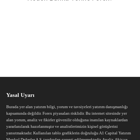
Yasal Uyarı
Burada yer alan yatırım bilgi, yorum ve tavsiyeleri yatırım danışmanlığı
kapsamında değildir. Forex piyasaları risklidir. Bu internet sitesinde yer
alan yorum, analiz ve fikirler güvenilir olduğuna inanılan kaynaklardan
yararlanılarak hazırlanmıştır ve analistlerimizin kişisel görüşlerini
yansıtmaktadır. Kullanılan tablo grafiklerin doğruluğu A1 Capital Yatırım
Menkul Değerler A.Ş. tarafından garanti edilmemektedir. Analiz, fikir ve