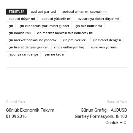
ETİKETLER
aud usd paritesi
audusd almalı mı satmalı mı
audusd düşer mi
audusd yükselir mi
avustralya doları düşer mi
çin
çin ekonomisi yorumları güncel
çin faiz indirir mi
çin imalat PMI
çin merkez bankası faiz indirecek mi
çin merkez bankası ne yapacak
çin pmi verileri
çin ticaret dengesi
çin ticaret dengesi güncel
çinde enflasyon kaç
euro yen yorumu
japonya cari denge
yen ne kadar
Önceki Yazı
Sonraki Yazı
Günlük Ekonomik Takvim –
Günün Grafiği : AUDUSD
01.09.2016
Gartley Formasyonu & 100
Günlük H.O.