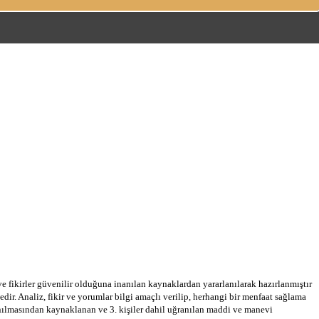
 ve fikirler güvenilir olduğuna inanılan kaynaklardan yararlanılarak hazırlanmıştır
dir. Analiz, fikir ve yorumlar bilgi amaçlı verilip, herhangi bir menfaat sağlama
llanılmasından kaynaklanan ve 3. kişiler dahil uğranılan maddi ve manevi