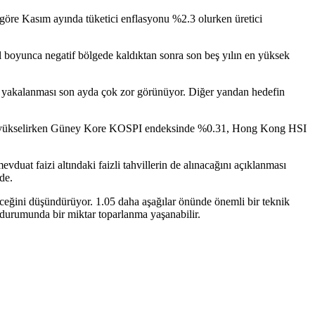
e göre Kasım ayında tüketici enflasyonu %2.3 olurken üretici
yıl boyunca negatif bölgede kaldıktan sonra son beş yılın en yüksek
n yakalanması son ayda çok zor görünüyor. Diğer yandan hedefin
.40 yükselirken Güney Kore KOSPI endeksinde %0.31, Hong Kong HSI
vduat faizi altındaki faizli tahvillerin de alınacağını açıklanması
de.
eğini düşündürüyor. 1.05 daha aşağılar önünde önemli bir teknik
 durumunda bir miktar toparlanma yaşanabilir.