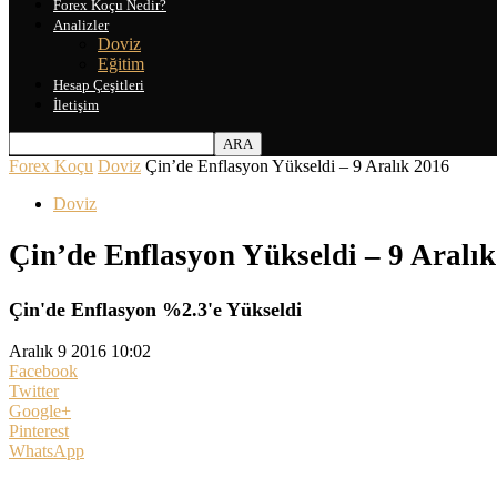
Forex Koçu Nedir?
Analizler
Doviz
Eğitim
Hesap Çeşitleri
İletişim
Forex Koçu
Doviz
Çin’de Enflasyon Yükseldi – 9 Aralık 2016
Doviz
Çin’de Enflasyon Yükseldi – 9 Aralı
Çin'de Enflasyon %2.3'e Yükseldi
Aralık 9 2016 10:02
Facebook
Twitter
Google+
Pinterest
WhatsApp