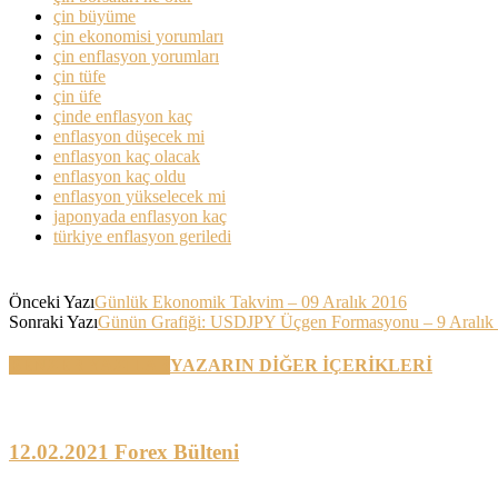
çin büyüme
çin ekonomisi yorumları
çin enflasyon yorumları
çin tüfe
çin üfe
çinde enflasyon kaç
enflasyon düşecek mi
enflasyon kaç olacak
enflasyon kaç oldu
enflasyon yükselecek mi
japonyada enflasyon kaç
türkiye enflasyon geriledi
Önceki Yazı
Günlük Ekonomik Takvim – 09 Aralık 2016
Sonraki Yazı
Günün Grafiği: USDJPY Üçgen Formasyonu – 9 Aralık
BENZER YAZILAR
YAZARIN DİĞER İÇERİKLERİ
12.02.2021 Forex Bülteni