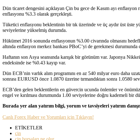
Dün ticaret dengesini açıklayan Çin bu gece de Kasım ayı enflasyon ra
enflasyonu %3.3 olarak gerçekleşti.
Tüketici enflasyonu beklentinin bir tık üzerinde ve üç aydır üst üste y
seviyelerine yükselmiş durumda.
Hükümet 2016 sonunda enflasyonun %3.00 civarında olmasını hedefliy
altında enflasyon merkez bankası PBoC’yi de gerekmesi durumunda dah
Haftanın son Asya seansında karışık bir görünüm var. Japonya Nik
endeksinde ise %0.43 kayıp var.
Dün ECB’nin varlık alım programını en az 540 milyar euro daha uzatacağın
sonrası EURUSD önce 1.0870 üzerine tırmandıktan sonra 1.0580 seviye
ECB’den gelen beklentilerin en güvercin ucunda önlemler ve önümüzde
engel ve kırılması durumunda 1.00 seviyelerine doğru kademeli bir düş
Burada yer alan yatırım bilgi, yorum ve tavsiyeleri yatırım danı
Canlı Forex Haber ve Yorumları için Tıklayın!
ETİKETLER
çin
çin borsaları ne olur