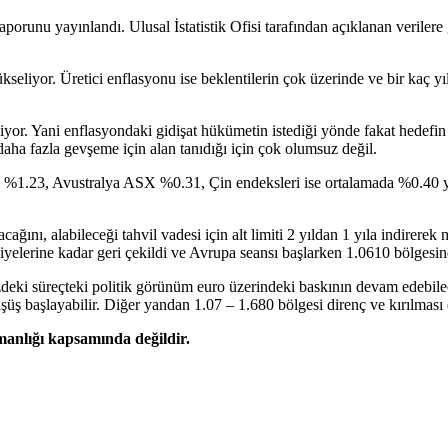
porunu yayınlandı. Ulusal İstatistik Ofisi tarafından açıklanan veriler
ükseliyor. Üretici enflasyonu ise beklentilerin çok üzerinde ve bir kaç 
or. Yani enflasyondaki gidişat hükümetin istediği yönde fakat hedefi
a fazla gevşeme için alan tanıdığı için çok olumsuz değil.
kei %1.23, Avustralya ASX %0.31, Çin endeksleri ise ortalamada %0
ı, alabileceği tahvil vadesi için alt limiti 2 yıldan 1 yıla indirerek me
lerine kadar geri çekildi ve Avrupa seansı başlarken 1.0610 bölgesin
ki süreçteki politik görünüm euro üzerindeki baskının devam edebilec
üş başlayabilir. Diğer yandan 1.07 – 1.680 bölgesi direnç ve kırılması
şmanlığı kapsamında değildir.