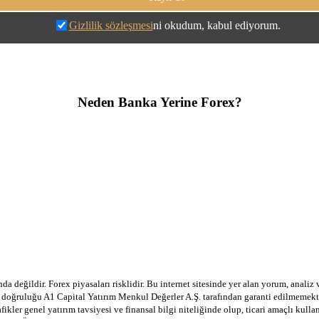
Gizlilik sözleşmesi
ni okudum, kabul ediyorum.
Neden Banka Yerine Forex?
a değildir. Forex piyasaları risklidir. Bu internet sitesinde yer alan yorum, analiz
in doğruluğu A1 Capital Yatırım Menkul Değerler A.Ş. tarafından garanti edilmemekte
afikler genel yatırım tavsiyesi ve finansal bilgi niteliğinde olup, ticari amaçlı ku