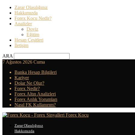
Zarar Olasılığınız
Hakkımızda
Forex Koçu Nedir?
Analizler
Doviz
Eğitim
Hesap Çeşitleri
İletişim
ARA
7 Ağustos 2026 Cuma
Banka Hesap Bilgileri
Kariyer
Dolar Ne Olur?
Forex Nedir?
Forex Altın Analizleri
Forex Anlık Yorumları
Nasıl FK Kullanırım?
Forex Koçu
Zarar Olasılığınız
Hakkımızda