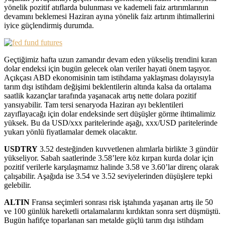
yönelik pozitif atıflarda bulunması ve kademeli faiz artırımlarının
devamını beklemesi Haziran ayına yönelik faiz artırım ihtimallerini
iyice güçlendirmiş durumda.
Geçtiğimiz hafta uzun zamandır devam eden yükseliş trendini kıran
dolar endeksi için bugün gelecek olan veriler hayati önem taşıyor.
Açıkçası ABD ekonomisinin tam istihdama yaklaşması dolayısıyla
tarım dışı istihdam değişimi beklentilerin altında kalsa da ortalama
saatlik kazançlar tarafında yaşanacak artış nette dolara pozitif
yansıyabilir. Tam tersi senaryoda Haziran ayı beklentileri
zayıflayacağı için dolar endeksinde sert düşüşler görme ihtimalimiz
yüksek. Bu da USD/xxx paritelerinde aşağı, xxx/USD paritelerinde
yukarı yönlü fiyatlamalar demek olacaktır.
USDTRY
3.52 desteğinden kuvvetlenen alımlarla birlikte 3 gündür
yükseliyor. Sabah saatlerinde 3.58’lere köz kırpan kurda dolar için
pozitif verilerle karşılaşmamız halinde 3.58 ve 3.60’lar direnç olarak
çalışabilir. Aşağıda ise 3.54 ve 3.52 seviyelerinden düşüşlere tepki
gelebilir.
ALTIN
Fransa seçimleri sonrası risk iştahında yaşanan artış ile 50
ve 100 günlük hareketli ortalamalarını kırdıktan sonra sert düşmüştü.
Bugün hafifçe toparlanan sarı metalde güçlü tarım dışı istihdam