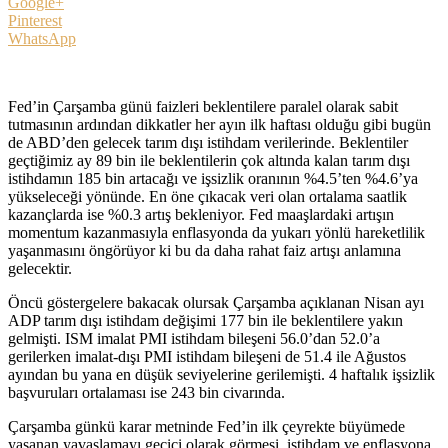
Google+
Pinterest
WhatsApp
Fed’in Çarşamba günü faizleri beklentilere paralel olarak sabit
tutmasının ardından dikkatler her ayın ilk haftası olduğu gibi bugün
de ABD’den gelecek tarım dışı istihdam verilerinde. Beklentiler
geçtiğimiz ay 89 bin ile beklentilerin çok altında kalan tarım dışı
istihdamın 185 bin artacağı ve işsizlik oranının %4.5’ten %4.6’ya
yükseleceği yönünde. En öne çıkacak veri olan ortalama saatlik
kazançlarda ise %0.3 artış bekleniyor. Fed maaşlardaki artışın
momentum kazanmasıyla enflasyonda da yukarı yönlü hareketlilik
yaşanmasını öngörüyor ki bu da daha rahat faiz artışı anlamına
gelecektir.
Öncü göstergelere bakacak olursak Çarşamba açıklanan Nisan ayı
ADP tarım dışı istihdam değişimi 177 bin ile beklentilere yakın
gelmişti. ISM imalat PMI istihdam bileşeni 56.0’dan 52.0’a
gerilerken imalat-dışı PMI istihdam bileşeni de 51.4 ile Ağustos
ayından bu yana en düşük seviyelerine gerilemişti. 4 haftalık işsizlik
başvuruları ortalaması ise 243 bin civarında.
Çarşamba günkü karar metninde Fed’in ilk çeyrekte büyümede
yaşanan yavaşlamayı geçici olarak görmesi, istihdam ve enflasyona