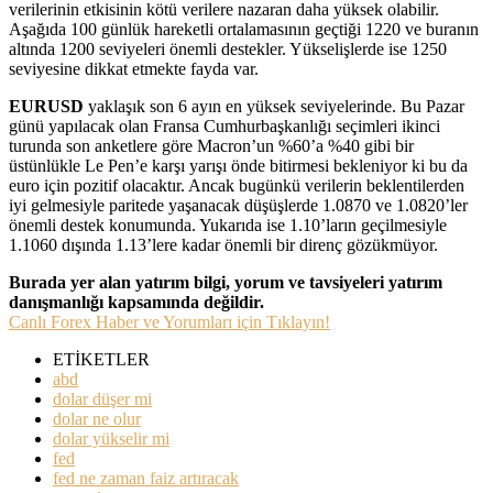
verilerinin etkisinin kötü verilere nazaran daha yüksek olabilir.
Aşağıda 100 günlük hareketli ortalamasının geçtiği 1220 ve buranın
altında 1200 seviyeleri önemli destekler. Yükselişlerde ise 1250
seviyesine dikkat etmekte fayda var.
EURUSD
yaklaşık son 6 ayın en yüksek seviyelerinde. Bu Pazar
günü yapılacak olan Fransa Cumhurbaşkanlığı seçimleri ikinci
turunda son anketlere göre Macron’un %60’a %40 gibi bir
üstünlükle Le Pen’e karşı yarışı önde bitirmesi bekleniyor ki bu da
euro için pozitif olacaktır. Ancak bugünkü verilerin beklentilerden
iyi gelmesiyle paritede yaşanacak düşüşlerde 1.0870 ve 1.0820’ler
önemli destek konumunda. Yukarıda ise 1.10’ların geçilmesiyle
1.1060 dışında 1.13’lere kadar önemli bir direnç gözükmüyor.
Burada yer alan yatırım bilgi, yorum ve tavsiyeleri yatırım
danışmanlığı kapsamında değildir.
Canlı Forex Haber ve Yorumları için Tıklayın!
ETİKETLER
abd
dolar düşer mi
dolar ne olur
dolar yükselir mi
fed
fed ne zaman faiz artıracak