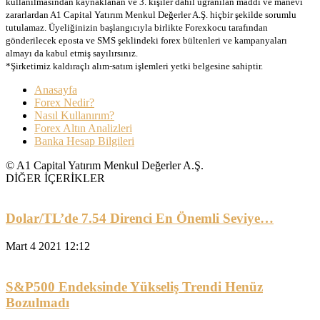
kullanılmasından kaynaklanan ve 3. kişiler dahil uğranılan maddi ve manevi
zararlardan A1 Capital Yatırım Menkul Değerler A.Ş. hiçbir şekilde sorumlu
tutulamaz. Üyeliğinizin başlangıcıyla birlikte Forexkocu tarafından
gönderilecek eposta ve SMS şeklindeki forex bültenleri ve kampanyaları
almayı da kabul etmiş sayılırsınız.
*Şirketimiz kaldıraçlı alım-satım işlemleri yetki belgesine sahiptir.
Anasayfa
Forex Nedir?
Nasıl Kullanırım?
Forex Altın Analizleri
Banka Hesap Bilgileri
© A1 Capital Yatırım Menkul Değerler A.Ş.
DİĞER İÇERİKLER
Dolar/TL’de 7.54 Direnci En Önemli Seviye…
Mart 4 2021 12:12
S&P500 Endeksinde Yükseliş Trendi Henüz
Bozulmadı