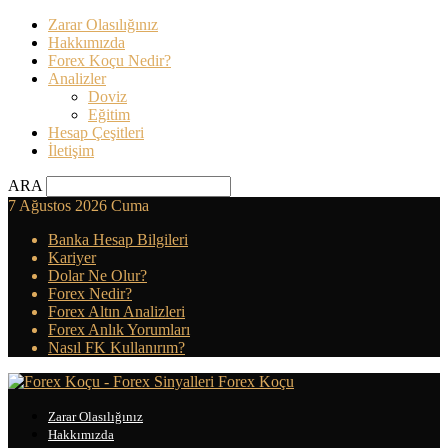
Zarar Olasılığınız
Hakkımızda
Forex Koçu Nedir?
Analizler
Doviz
Eğitim
Hesap Çeşitleri
İletişim
ARA
7 Ağustos 2026 Cuma
Banka Hesap Bilgileri
Kariyer
Dolar Ne Olur?
Forex Nedir?
Forex Altın Analizleri
Forex Anlık Yorumları
Nasıl FK Kullanırım?
Forex Koçu
Zarar Olasılığınız
Hakkımızda