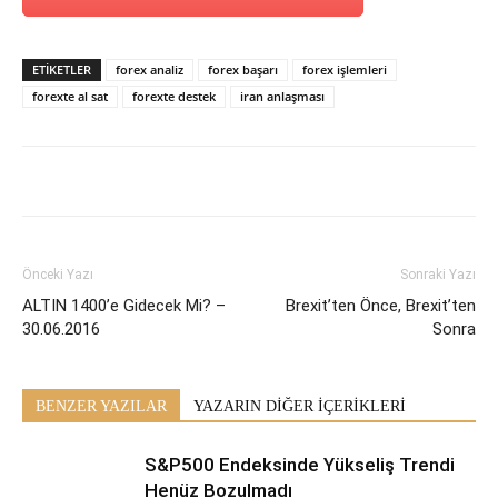
ETİKETLER
forex analiz
forex başarı
forex işlemleri
forexte al sat
forexte destek
iran anlaşması
Önceki Yazı
Sonraki Yazı
ALTIN 1400’e Gidecek Mi? –
Brexit’ten Önce, Brexit’ten
30.06.2016
Sonra
BENZER YAZILAR
YAZARIN DİĞER İÇERİKLERİ
S&P500 Endeksinde Yükseliş Trendi
Henüz Bozulmadı