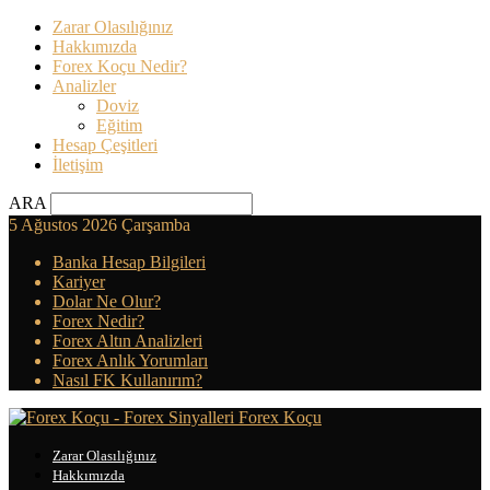
Zarar Olasılığınız
Hakkımızda
Forex Koçu Nedir?
Analizler
Doviz
Eğitim
Hesap Çeşitleri
İletişim
ARA
5 Ağustos 2026 Çarşamba
Banka Hesap Bilgileri
Kariyer
Dolar Ne Olur?
Forex Nedir?
Forex Altın Analizleri
Forex Anlık Yorumları
Nasıl FK Kullanırım?
Forex Koçu
Zarar Olasılığınız
Hakkımızda