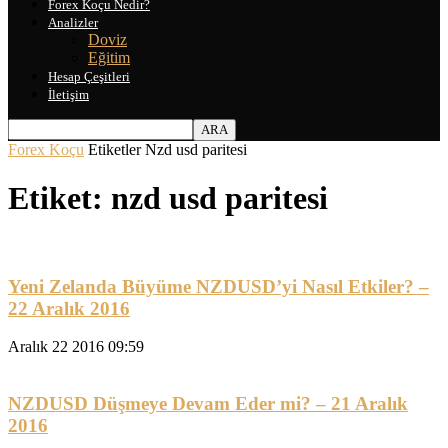
Forex Koçu Nedir?
Analizler
Doviz
Eğitim
Hesap Çeşitleri
İletişim
Forex Koçu
Etiketler
Nzd usd paritesi
Etiket: nzd usd paritesi
Yeni Zelanda Büyüme NZDUSD’yi Nasıl Etkiler? –
22 Aralık 2016
Aralık 22 2016 09:59
NZDUSD Düşmeye Devam Eder mi? – 21 Aralık
2016