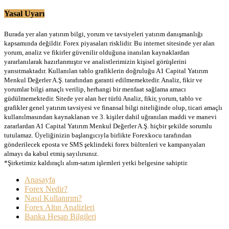
Yasal Uyarı
Burada yer alan yatırım bilgi, yorum ve tavsiyeleri yatırım danışmanlığı
kapsamında değildir. Forex piyasaları risklidir. Bu internet sitesinde yer alan
yorum, analiz ve fikirler güvenilir olduğuna inanılan kaynaklardan
yararlanılarak hazırlanmıştır ve analistlerimizin kişisel görüşlerini
yansıtmaktadır. Kullanılan tablo grafiklerin doğruluğu A1 Capital Yatırım
Menkul Değerler A.Ş. tarafından garanti edilmemektedir. Analiz, fikir ve
yorumlar bilgi amaçlı verilip, herhangi bir menfaat sağlama amacı
güdülmemektedir. Sitede yer alan her türlü Analiz, fikir, yorum, tablo ve
grafikler genel yatırım tavsiyesi ve finansal bilgi niteliğinde olup, ticari amaçlı
kullanılmasından kaynaklanan ve 3. kişiler dahil uğranılan maddi ve manevi
zararlardan A1 Capital Yatırım Menkul Değerler A.Ş. hiçbir şekilde sorumlu
tutulamaz. Üyeliğinizin başlangıcıyla birlikte Forexkocu tarafından
gönderilecek eposta ve SMS şeklindeki forex bültenleri ve kampanyaları
almayı da kabul etmiş sayılırsınız.
*Şirketimiz kaldıraçlı alım-satım işlemleri yetki belgesine sahiptir.
Anasayfa
Forex Nedir?
Nasıl Kullanırım?
Forex Altın Analizleri
Banka Hesap Bilgileri