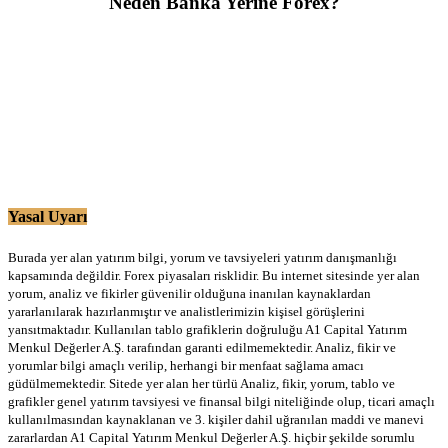
Neden Banka Yerine Forex?
Yasal Uyarı
Burada yer alan yatırım bilgi, yorum ve tavsiyeleri yatırım danışmanlığı
kapsamında değildir. Forex piyasaları risklidir. Bu internet sitesinde yer alan
yorum, analiz ve fikirler güvenilir olduğuna inanılan kaynaklardan
yararlanılarak hazırlanmıştır ve analistlerimizin kişisel görüşlerini
yansıtmaktadır. Kullanılan tablo grafiklerin doğruluğu A1 Capital Yatırım
Menkul Değerler A.Ş. tarafından garanti edilmemektedir. Analiz, fikir ve
yorumlar bilgi amaçlı verilip, herhangi bir menfaat sağlama amacı
güdülmemektedir. Sitede yer alan her türlü Analiz, fikir, yorum, tablo ve
grafikler genel yatırım tavsiyesi ve finansal bilgi niteliğinde olup, ticari amaçlı
kullanılmasından kaynaklanan ve 3. kişiler dahil uğranılan maddi ve manevi
zararlardan A1 Capital Yatırım Menkul Değerler A.Ş. hiçbir şekilde sorumlu