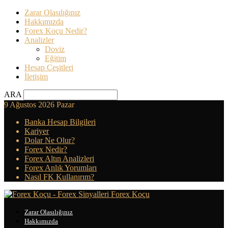
Zarar Olasılığınız
Hakkımızda
Forex Koçu Nedir?
Analizler
Doviz
Eğitim
Hesap Çeşitleri
İletişim
ARA
9 Ağustos 2026 Pazar
Banka Hesap Bilgileri
Kariyer
Dolar Ne Olur?
Forex Nedir?
Forex Altın Analizleri
Forex Anlık Yorumları
Nasıl FK Kullanırım?
Forex Koçu
Zarar Olasılığınız
Hakkımızda