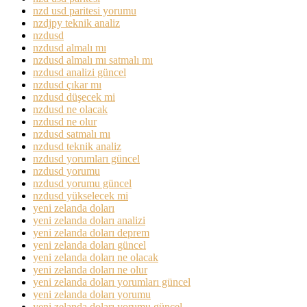
nzd usd paritesi yorumu
nzdjpy teknik analiz
nzdusd
nzdusd almalı mı
nzdusd almalı mı satmalı mı
nzdusd analizi güncel
nzdusd çıkar mı
nzdusd düşecek mi
nzdusd ne olacak
nzdusd ne olur
nzdusd satmalı mı
nzdusd teknik analiz
nzdusd yorumları güncel
nzdusd yorumu
nzdusd yorumu güncel
nzdusd yükselecek mi
yeni zelanda doları
yeni zelanda doları analizi
yeni zelanda doları deprem
yeni zelanda doları güncel
yeni zelanda doları ne olacak
yeni zelanda doları ne olur
yeni zelanda doları yorumları güncel
yeni zelanda doları yorumu
yeni zelanda doları yorumu güncel