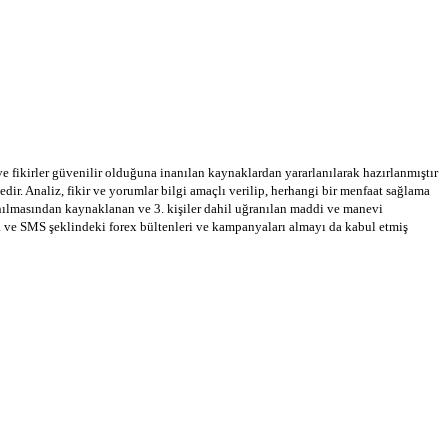
 ve fikirler güvenilir olduğuna inanılan kaynaklardan yararlanılarak hazırlanmıştır
dir. Analiz, fikir ve yorumlar bilgi amaçlı verilip, herhangi bir menfaat sağlama
llanılmasından kaynaklanan ve 3. kişiler dahil uğranılan maddi ve manevi
a ve SMS şeklindeki forex bültenleri ve kampanyaları almayı da kabul etmiş