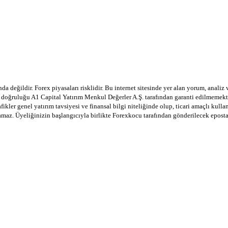
a değildir. Forex piyasaları risklidir. Bu internet sitesinde yer alan yorum, analiz
in doğruluğu A1 Capital Yatırım Menkul Değerler A.Ş. tarafından garanti edilmemekte
afikler genel yatırım tavsiyesi ve finansal bilgi niteliğinde olup, ticari amaçlı ku
lamaz. Üyeliğinizin başlangıcıyla birlikte Forexkocu tarafından gönderilecek epost