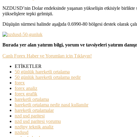
NZDUSD’nin Dolar endeksinde yaşanan yükselişin etkisiyle birlikte so
yükselişlere tepki gelmişti.
Düşüşün sürmesi halinde aşağıda 0.6990-80 bölgesi destek olarak çalışabi
Burada yer alan yatırım bilgi, yorum ve tavsiyeleri yatırım danı
Canlı Forex Haber ve Yorumları için Tıklayın!
ETİKETLER
50 günlük hareketli ortalama
50 günlük hareketli ortalama nedir
forex
forex analiz
forex grafik
hareketli ortalama
hareketli ortalama nedir nasıl kullanılır
hareketli ortalamalar
nzd usd paritesi
nzd usd paritesi yorumu
nzdjpy teknik analiz
nzdusd