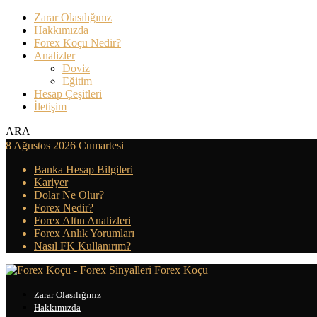
Zarar Olasılığınız
Hakkımızda
Forex Koçu Nedir?
Analizler
Doviz
Eğitim
Hesap Çeşitleri
İletişim
ARA
8 Ağustos 2026 Cumartesi
Banka Hesap Bilgileri
Kariyer
Dolar Ne Olur?
Forex Nedir?
Forex Altın Analizleri
Forex Anlık Yorumları
Nasıl FK Kullanırım?
Forex Koçu
Zarar Olasılığınız
Hakkımızda