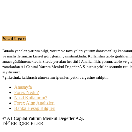
Yasal Uyarı
Burada yer alan yatırım bilgi, yorum ve tavsiyeleri yatırım danışmanlığı kapsamınd
ve analistlerimizin kişisel görüşlerini yansıtmaktadır. Kullanılan tablo grafikler
amacı güdülmemektedir. Sitede yer alan her türlü Analiz, fikir, yorum, tablo ve gr
zararlardan A1 Capital Yatırım Menkul Değerler A.Ş. hiçbir şekilde sorumlu tutu
sayılırsınız.
*Şirketimiz kaldıraçlı alım-satım işlemleri yetki belgesine sahiptir.
Anasayfa
Forex Nedir?
Nasıl Kullanırım?
Forex Altın Analizleri
Banka Hesap Bilgileri
© A1 Capital Yatırım Menkul Değerler A.Ş.
DİĞER İÇERİKLER