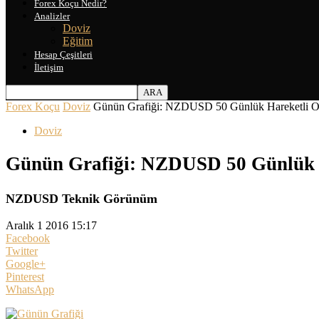
Forex Koçu Nedir?
Analizler
Doviz
Eğitim
Hesap Çeşitleri
İletişim
Forex Koçu
Doviz
Günün Grafiği: NZDUSD 50 Günlük Hareketli Or
Doviz
Günün Grafiği: NZDUSD 50 Günlük H
NZDUSD Teknik Görünüm
Aralık 1 2016 15:17
Facebook
Twitter
Google+
Pinterest
WhatsApp