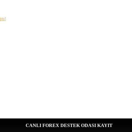
tı!
CANLI FOREX DESTEK ODASI KAYIT