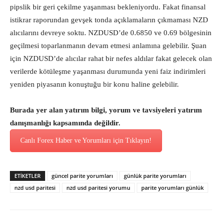
pipslik bir geri çekilme yaşanması bekleniyordu. Fakat finansal
istikrar raporundan gevşek tonda açıklamaların çıkmaması NZD
alıcılarını devreye soktu. NZDUSD’de 0.6850 ve 0.69 bölgesinin
geçilmesi toparlanmanın devam etmesi anlamına gelebilir. Şuan
için NZDUSD’de alıcılar rahat bir nefes aldılar fakat gelecek olan
verilerde kötüleşme yaşanması durumunda yeni faiz indirimleri
yeniden piyasanın konuştuğu bir konu haline gelebilir.
Burada yer alan yatırım bilgi, yorum ve tavsiyeleri yatırım
danışmanlığı kapsamında değildir.
Canlı Forex Haber ve Yorumları için Tıklayın!
ETİKETLER
güncel parite yorumları
günlük parite yorumları
nzd usd paritesi
nzd usd paritesi yorumu
parite yorumları günlük