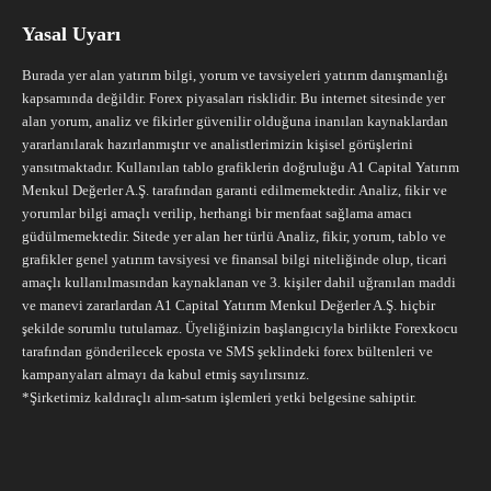
Yasal Uyarı
Burada yer alan yatırım bilgi, yorum ve tavsiyeleri yatırım danışmanlığı
kapsamında değildir. Forex piyasaları risklidir. Bu internet sitesinde yer
alan yorum, analiz ve fikirler güvenilir olduğuna inanılan kaynaklardan
yararlanılarak hazırlanmıştır ve analistlerimizin kişisel görüşlerini
yansıtmaktadır. Kullanılan tablo grafiklerin doğruluğu A1 Capital Yatırım
Menkul Değerler A.Ş. tarafından garanti edilmemektedir. Analiz, fikir ve
yorumlar bilgi amaçlı verilip, herhangi bir menfaat sağlama amacı
güdülmemektedir. Sitede yer alan her türlü Analiz, fikir, yorum, tablo ve
grafikler genel yatırım tavsiyesi ve finansal bilgi niteliğinde olup, ticari
amaçlı kullanılmasından kaynaklanan ve 3. kişiler dahil uğranılan maddi
ve manevi zararlardan A1 Capital Yatırım Menkul Değerler A.Ş. hiçbir
şekilde sorumlu tutulamaz. Üyeliğinizin başlangıcıyla birlikte Forexkocu
tarafından gönderilecek eposta ve SMS şeklindeki forex bültenleri ve
kampanyaları almayı da kabul etmiş sayılırsınız.
*Şirketimiz kaldıraçlı alım-satım işlemleri yetki belgesine sahiptir.