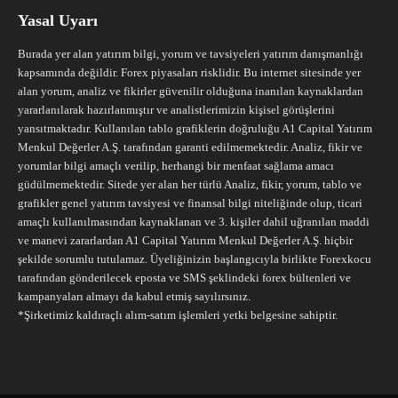
Yasal Uyarı
Burada yer alan yatırım bilgi, yorum ve tavsiyeleri yatırım danışmanlığı
kapsamında değildir. Forex piyasaları risklidir. Bu internet sitesinde yer
alan yorum, analiz ve fikirler güvenilir olduğuna inanılan kaynaklardan
yararlanılarak hazırlanmıştır ve analistlerimizin kişisel görüşlerini
yansıtmaktadır. Kullanılan tablo grafiklerin doğruluğu A1 Capital Yatırım
Menkul Değerler A.Ş. tarafından garanti edilmemektedir. Analiz, fikir ve
yorumlar bilgi amaçlı verilip, herhangi bir menfaat sağlama amacı
güdülmemektedir. Sitede yer alan her türlü Analiz, fikir, yorum, tablo ve
grafikler genel yatırım tavsiyesi ve finansal bilgi niteliğinde olup, ticari
amaçlı kullanılmasından kaynaklanan ve 3. kişiler dahil uğranılan maddi
ve manevi zararlardan A1 Capital Yatırım Menkul Değerler A.Ş. hiçbir
şekilde sorumlu tutulamaz. Üyeliğinizin başlangıcıyla birlikte Forexkocu
tarafından gönderilecek eposta ve SMS şeklindeki forex bültenleri ve
kampanyaları almayı da kabul etmiş sayılırsınız.
*Şirketimiz kaldıraçlı alım-satım işlemleri yetki belgesine sahiptir.