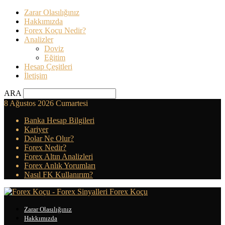
Zarar Olasılığınız
Hakkımızda
Forex Koçu Nedir?
Analizler
Doviz
Eğitim
Hesap Çeşitleri
İletişim
ARA
8 Ağustos 2026 Cumartesi
Banka Hesap Bilgileri
Kariyer
Dolar Ne Olur?
Forex Nedir?
Forex Altın Analizleri
Forex Anlık Yorumları
Nasıl FK Kullanırım?
Forex Koçu
Zarar Olasılığınız
Hakkımızda