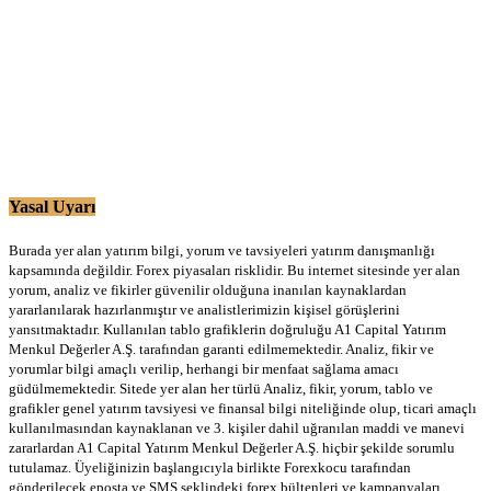
Yasal Uyarı
Burada yer alan yatırım bilgi, yorum ve tavsiyeleri yatırım danışmanlığı
kapsamında değildir. Forex piyasaları risklidir. Bu internet sitesinde yer alan
yorum, analiz ve fikirler güvenilir olduğuna inanılan kaynaklardan
yararlanılarak hazırlanmıştır ve analistlerimizin kişisel görüşlerini
yansıtmaktadır. Kullanılan tablo grafiklerin doğruluğu A1 Capital Yatırım
Menkul Değerler A.Ş. tarafından garanti edilmemektedir. Analiz, fikir ve
yorumlar bilgi amaçlı verilip, herhangi bir menfaat sağlama amacı
güdülmemektedir. Sitede yer alan her türlü Analiz, fikir, yorum, tablo ve
grafikler genel yatırım tavsiyesi ve finansal bilgi niteliğinde olup, ticari amaçlı
kullanılmasından kaynaklanan ve 3. kişiler dahil uğranılan maddi ve manevi
zararlardan A1 Capital Yatırım Menkul Değerler A.Ş. hiçbir şekilde sorumlu
tutulamaz. Üyeliğinizin başlangıcıyla birlikte Forexkocu tarafından
gönderilecek eposta ve SMS şeklindeki forex bültenleri ve kampanyaları