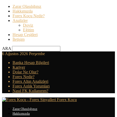
Zarar Olasılığınız
Hakkımızda
Forex Koçu Nedir?
Analizler
Doviz
Eğitim
Hesap Çeşitleri
İletişim
ARA
6 Ağustos 2026 Perşembe
Banka Hesap Bilgileri
Kariyer
Dolar Ne Olur?
Forex Nedir?
Forex Altın Analizleri
Forex Anlık Yorumları
Nasıl FK Kullanırım?
Forex Koçu
Zarar Olasılığınız
Hakkımızda