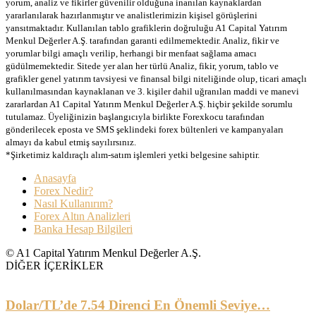
yorum, analiz ve fikirler güvenilir olduğuna inanılan kaynaklardan
yararlanılarak hazırlanmıştır ve analistlerimizin kişisel görüşlerini
yansıtmaktadır. Kullanılan tablo grafiklerin doğruluğu A1 Capital Yatırım
Menkul Değerler A.Ş. tarafından garanti edilmemektedir. Analiz, fikir ve
yorumlar bilgi amaçlı verilip, herhangi bir menfaat sağlama amacı
güdülmemektedir. Sitede yer alan her türlü Analiz, fikir, yorum, tablo ve
grafikler genel yatırım tavsiyesi ve finansal bilgi niteliğinde olup, ticari amaçlı
kullanılmasından kaynaklanan ve 3. kişiler dahil uğranılan maddi ve manevi
zararlardan A1 Capital Yatırım Menkul Değerler A.Ş. hiçbir şekilde sorumlu
tutulamaz. Üyeliğinizin başlangıcıyla birlikte Forexkocu tarafından
gönderilecek eposta ve SMS şeklindeki forex bültenleri ve kampanyaları
almayı da kabul etmiş sayılırsınız.
*Şirketimiz kaldıraçlı alım-satım işlemleri yetki belgesine sahiptir.
Anasayfa
Forex Nedir?
Nasıl Kullanırım?
Forex Altın Analizleri
Banka Hesap Bilgileri
© A1 Capital Yatırım Menkul Değerler A.Ş.
DİĞER İÇERİKLER
Dolar/TL’de 7.54 Direnci En Önemli Seviye…