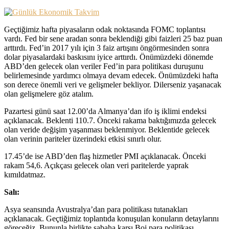
Geçtiğimiz hafta piyasaların odak noktasında FOMC toplantısı
vardı. Fed bir sene aradan sonra beklendiği gibi faizleri 25 baz puan
arttırdı. Fed’in 2017 yılı için 3 faiz artışını öngörmesinden sonra
dolar piyasalardaki baskısını iyice arttırdı. Önümüzdeki dönemde
ABD’den gelecek olan veriler Fed’in para politikası duruşunu
belirlemesinde yardımcı olmaya devam edecek. Önümüzdeki hafta
son derece önemli veri ve gelişmeler bekliyor. Dilerseniz yaşanacak
olan gelişmelere göz atalım.
Pazartesi günü saat 12.00’da Almanya’dan ifo iş iklimi endeksi
açıklanacak. Beklenti 110.7. Önceki rakama baktığımızda gelecek
olan veride değişim yaşanması beklenmiyor. Beklentide gelecek
olan verinin pariteler üzerindeki etkisi sınırlı olur.
17.45’de ise ABD’den flaş hizmetler PMI açıklanacak. Önceki
rakam 54,6. Açıkçası gelecek olan veri paritelerde yaprak
kımıldatmaz.
Salı:
Asya seansında Avustralya’dan para politikası tutanakları
açıklanacak. Geçtiğimiz toplantıda konuşulan konuların detaylarını
göreceğiz. Bununla birlikte sabaha karşı Boj para politikası