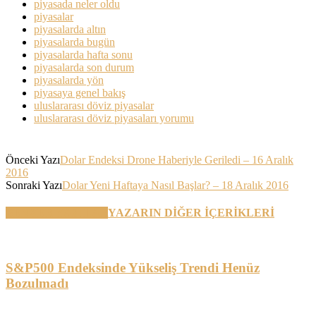
piyasada neler oldu
piyasalar
piyasalarda altın
piyasalarda bugün
piyasalarda hafta sonu
piyasalarda son durum
piyasalarda yön
piyasaya genel bakış
uluslararası döviz piyasalar
uluslararası döviz piyasaları yorumu
Önceki Yazı
Dolar Endeksi Drone Haberiyle Geriledi – 16 Aralık
2016
Sonraki Yazı
Dolar Yeni Haftaya Nasıl Başlar? – 18 Aralık 2016
BENZER YAZILAR
YAZARIN DİĞER İÇERİKLERİ
S&P500 Endeksinde Yükseliş Trendi Henüz
Bozulmadı