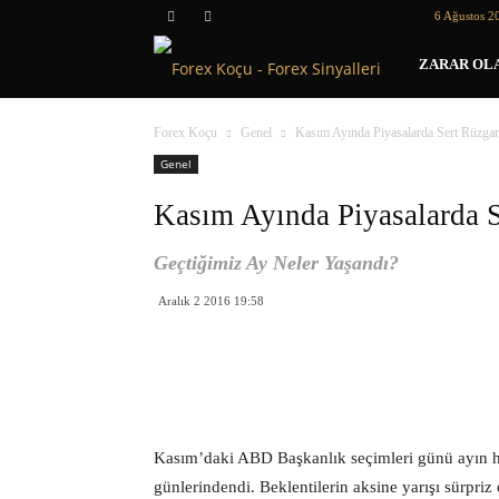
6 Ağustos 2
Forex
ZARAR OLA
Koçu
Forex Koçu
Genel
Kasım Ayında Piyasalarda Sert Rüzgarl
Genel
Kasım Ayında Piyasalarda S
Geçtiğimiz Ay Neler Yaşandı?
Aralık 2 2016 19:58
Kasım’daki ABD Başkanlık seçimleri günü ayın hatt
günlerindendi. Beklentilerin aksine yarışı sürpr