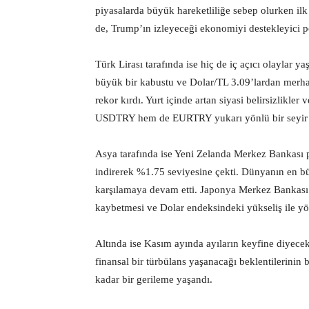
piyasalarda büyük hareketliliğe sebep olurken il
de, Trump’ın izleyeceği ekonomiyi destekleyici poli
Türk Lirası tarafında ise hiç de iç açıcı olaylar 
büyük bir kabustu ve Dolar/TL 3.09’lardan merha
rekor kırdı. Yurt içinde artan siyasi belirsizlikl
USDTRY hem de EURTRY yukarı yönlü bir seyir i
Asya tarafında ise Yeni Zelanda Merkez Bankası po
indirerek %1.75 seviyesine çekti. Dünyanın en büy
karşılamaya devam etti. Japonya Merkez Bankası
kaybetmesi ve Dolar endeksindeki yükseliş ile yö
Altında ise Kasım ayında ayıların keyfine diyece
finansal bir türbülans yaşanacağı beklentilerinin 
kadar bir gerileme yaşandı.