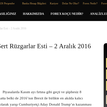
026 Perşembe
Banka Hesap Bilgileri
Kariyer
Dolar Ne Olur?
Forex Nedir?
Forex
SILIĞINIZ
HAKKIMIZDA
FOREX KOÇU NEDIR?
ANALIZLE
ar Esti – 2 Aralık 2016
ert Rüzgarlar Esti – 2 Aralık 2016
Piyasalarda Kasım ayı fırtına gibi geçti ve şüphesiz 8
a belki de 2016’nın Brexit ile birlikte en akılda kalıcı
iz olarak yarışı Cumhuriyetçi Aday Donald Trump’ın kazanması