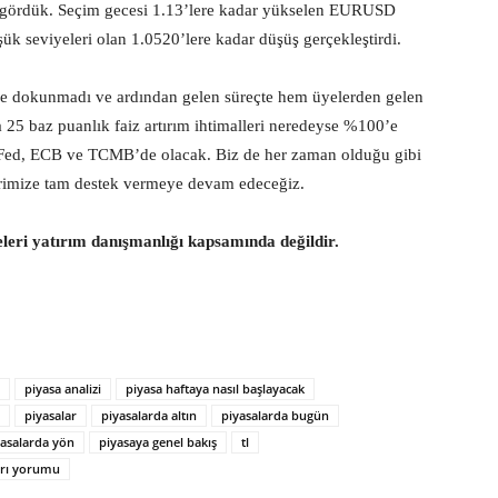
o gördük. Seçim gecesi 1.13’lere kadar yükselen EURUSD
şük seviyeleri olan 1.0520’lere kadar düşüş gerçekleştirdi.
lere dokunmadı ve ardından gelen süreçte hem üyelerden gelen
 25 baz puanlık faiz artırım ihtimalleri neredeyse %100’e
r Fed, ECB ve TCMB’de olacak. Biz de her zaman olduğu gibi
erimize tam destek vermeye devam edeceğiz.
eleri yatırım danışmanlığı kapsamında değildir.
piyasa analizi
piyasa haftaya nasıl başlayacak
piyasalar
piyasalarda altın
piyasalarda bugün
yasalarda yön
piyasaya genel bakış
tl
ları yorumu