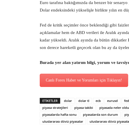
Euro tarafına baktığımızda da benzer bir senary
Dolar endeksindeki yükselişle birlikte yılın en dü
Fed de kritik seçimler önce beklendiği gibi faiz
açıklamalar hem de ABD verileri ile Aralık ayında
kadar yükseldi. Aralık ayında da bütün dikkatle
son derece hareketli geçecek olan bu ay da üyel
Burada yer alan yatırım bilgi, yorum ve tavsiy
Canlı Forex Haber ve Yorumları için Tıklayın!
ETİKETLER
dolar
dolar tl
ecb
eurusd
fed
piyasa stratejileri
piyasa takibi
piyasada neler oldu
piyasalarda hafta sonu
piyasalarda son durum
pi
uluslararası döviz piyasalar
uluslararası döviz piyasa