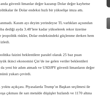
k anda güvenli limanlar değer kazanıp Dolar değer kaybetse
tikalar ile Dolar endeksi hızlı bir yükselişe imza attı.
yaşanmadı. Kasım ayı deyim yerindeyse TL varlıkları açısından
ba dediği ayda 3.48’lere kadar yükselerek rekor üzerine
er ve jeopolitik riskler, Dolar endeksindeki güçlenme derken hem
zledi.
litika faizini beklentilere paralel olarak 25 baz puan
ük ikinci ekonomisi Çin’de ise gelen veriler beklentileri
 da yeni bir adım atmadı ve USDJPY güvenli limanların değer
nünü yukarı çevirdi.
k yoktu açıkçası. Piyasalarda Trump’ın Başkan seçilmesi ile
boşa çıkması ile sarı metalde düşüşler hızlandı ve 1170 altına