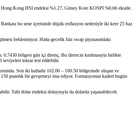
1.02, Hong Kong HSI endeksi %1.27, Güney Kore KOSPI %0.66 ekside.
 Bankası bu sene içerisinde düşük enflasyon nedeniyle iki kere 25 baz
tmesi beklenmiyor. Hatta gecelik faiz swap piyasasındaki
.7430 bölgesi gün içi direnç. Bu direncin kırılmasıyla birlikte
eviyeleri tekrar test edilebilir.
durumda. Son iki haftadır 102.00 – 100.50 bölgesinde oluşan ve
e 150 puanlık bir gevşemeyi ima ediyor. Formasyonun kaderi bugün
bilir. Tabi dolar endeksi dolayısıyla da dolarda yaşanabilecek