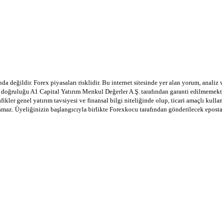
a değildir. Forex piyasaları risklidir. Bu internet sitesinde yer alan yorum, analiz
in doğruluğu A1 Capital Yatırım Menkul Değerler A.Ş. tarafından garanti edilmemekte
afikler genel yatırım tavsiyesi ve finansal bilgi niteliğinde olup, ticari amaçlı ku
lamaz. Üyeliğinizin başlangıcıyla birlikte Forexkocu tarafından gönderilecek epost