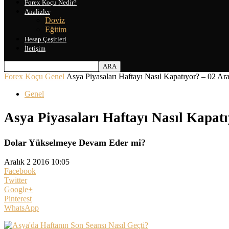
Forex Koçu Nedir?
Analizler
Doviz
Eğitim
Hesap Çeşitleri
İletişim
Forex Koçu
Genel
Asya Piyasaları Haftayı Nasıl Kapatıyor? – 02 Ar
Genel
Asya Piyasaları Haftayı Nasıl Kapatı
Dolar Yükselmeye Devam Eder mi?
Aralık 2 2016 10:05
Facebook
Twitter
Google+
Pinterest
WhatsApp