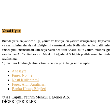
Yasal Uyarı
Burada yer alan yatırım bilgi, yorum ve tavsiyeleri yatırım danışmanlığı kapsamınd
ve analistlerimizin kişisel görüşlerini yansıtmaktadır. Kullanılan tablo grafikler
amacı güdülmemektedir. Sitede yer alan her türlü Analiz, fikir, yorum, tablo ve gr
zararlardan A1 Capital Yatırım Menkul Değerler A.Ş. hiçbir şekilde sorumlu tutu
sayılırsınız.
*Şirketimiz kaldıraçlı alım-satım işlemleri yetki belgesine sahiptir.
Anasayfa
Forex Nedir?
Nasıl Kullanırım?
Forex Altın Analizleri
Banka Hesap Bilgileri
© A1 Capital Yatırım Menkul Değerler A.Ş.
DİĞER İÇERİKLER