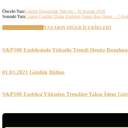
Önceki Yazı
Günlük Ekonomik Takvim – 02 Kasım 2016
Sonraki Yazı
Günün Grafiği: Dolar Endeksi Omuz Baş Omuz – 2 Aral
BENZER YAZILAR
YAZARIN DİĞER İÇERİKLERİ
S&P500 Endeksinde Yükseliş Trendi Henüz Bozulma
01.03.2021 Günlük Bülten
S&P500 Endeksi Yükselen Trendine Yakın İşlem Gör