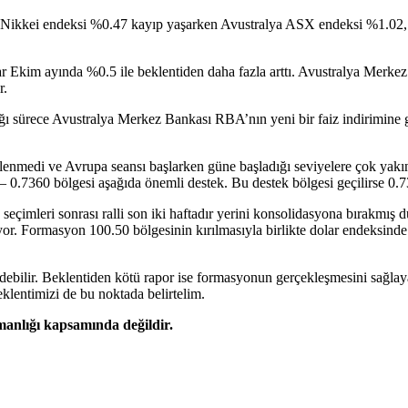
ponya Nikkei endeksi %0.47 kayıp yaşarken Avustralya ASX endeksi %
ar Ekim ayında %0.5 ile beklentiden daha fazla arttı. Avustralya Merkez
r.
sürece Avustralya Merkez Bankası RBA’nın yeni bir faiz indirimine gi
nmedi ve Avrupa seansı başlarken güne başladığı seviyelere çok yakın. 0
 0.7360 bölgesi aşağıda önemli destek. Bu destek bölgesi geçilirse 0.73 s
eçimleri sonrası ralli son iki haftadır yerini konsolidasyona bırakmış 
. Formasyon 100.50 bölgesinin kırılmasıyla birlikte dolar endeksind
ebilir. Beklentiden kötü rapor ise formasyonun gerçekleşmesini sağlaya
eklentimizi de bu noktada belirtelim.
şmanlığı kapsamında değildir.