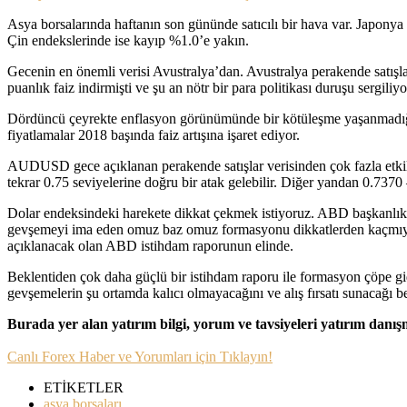
Asya borsalarında haftanın son gününde satıcılı bir hava var. Ja
Çin endekslerinde ise kayıp %1.0’e yakın.
Gecenin en önemli verisi Avustralya’dan. Avustralya perakende satışl
puanlık faiz indirmişti ve şu an nötr bir para politikası duruşu sergiliyo
Dördüncü çeyrekte enflasyon görünümünde bir kötüleşme yaşanmadığı 
fiyatlamalar 2018 başında faiz artışına işaret ediyor.
AUDUSD gece açıklanan perakende satışlar verisinden çok fazla etkile
tekrar 0.75 seviyelerine doğru bir atak gelebilir. Diğer yandan 0.7370 –
Dolar endeksindeki harekete dikkat çekmek istiyoruz. ABD başkanlık s
gevşemeyi ima eden omuz baz omuz formasyonu dikkatlerden kaçmıyor
açıklanacak olan ABD istihdam raporunun elinde.
Beklentiden çok daha güçlü bir istihdam raporu ile formasyon çöpe gid
gevşemelerin şu ortamda kalıcı olmayacağını ve alış fırsatı sunacağı b
Burada yer alan yatırım bilgi, yorum ve tavsiyeleri yatırım danı
Canlı Forex Haber ve Yorumları için Tıklayın!
ETİKETLER
asya borsaları