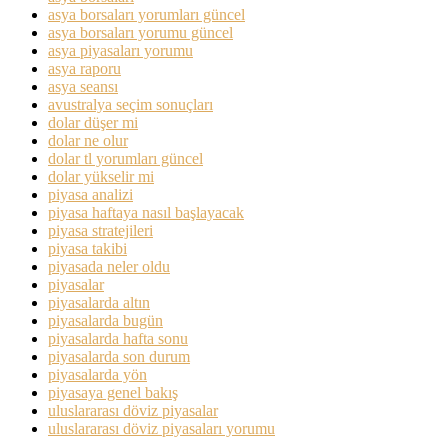
asya borsaları yorumları güncel
asya borsaları yorumu güncel
asya piyasaları yorumu
asya raporu
asya seansı
avustralya seçim sonuçları
dolar düşer mi
dolar ne olur
dolar tl yorumları güncel
dolar yükselir mi
piyasa analizi
piyasa haftaya nasıl başlayacak
piyasa stratejileri
piyasa takibi
piyasada neler oldu
piyasalar
piyasalarda altın
piyasalarda bugün
piyasalarda hafta sonu
piyasalarda son durum
piyasalarda yön
piyasaya genel bakış
uluslararası döviz piyasalar
uluslararası döviz piyasaları yorumu