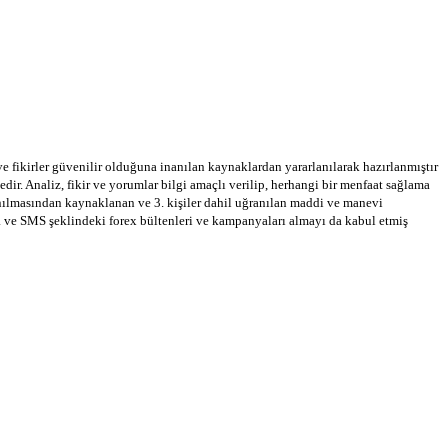
 ve fikirler güvenilir olduğuna inanılan kaynaklardan yararlanılarak hazırlanmıştır
dir. Analiz, fikir ve yorumlar bilgi amaçlı verilip, herhangi bir menfaat sağlama
llanılmasından kaynaklanan ve 3. kişiler dahil uğranılan maddi ve manevi
a ve SMS şeklindeki forex bültenleri ve kampanyaları almayı da kabul etmiş