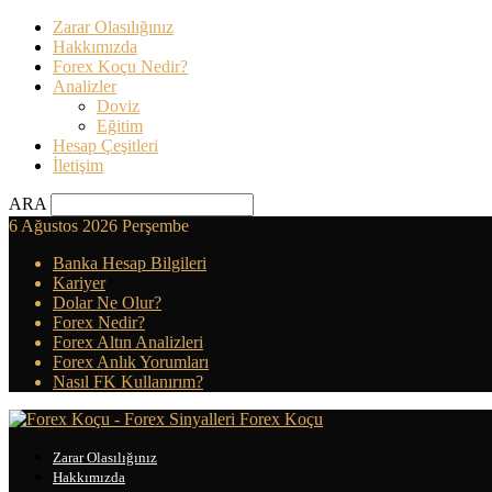
Zarar Olasılığınız
Hakkımızda
Forex Koçu Nedir?
Analizler
Doviz
Eğitim
Hesap Çeşitleri
İletişim
ARA
6 Ağustos 2026 Perşembe
Banka Hesap Bilgileri
Kariyer
Dolar Ne Olur?
Forex Nedir?
Forex Altın Analizleri
Forex Anlık Yorumları
Nasıl FK Kullanırım?
Forex Koçu
Zarar Olasılığınız
Hakkımızda