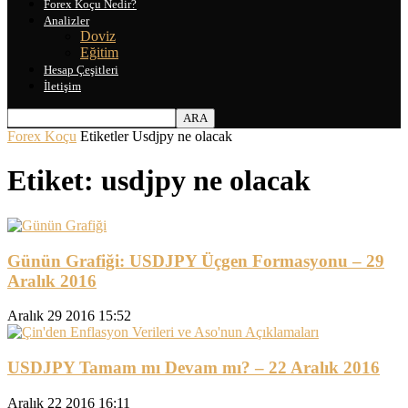
Forex Koçu Nedir?
Analizler
Doviz
Eğitim
Hesap Çeşitleri
İletişim
Forex Koçu
Etiketler
Usdjpy ne olacak
Etiket: usdjpy ne olacak
Günün Grafiği: USDJPY Üçgen Formasyonu – 29
Aralık 2016
Aralık 29 2016 15:52
USDJPY Tamam mı Devam mı? – 22 Aralık 2016
Aralık 22 2016 16:11