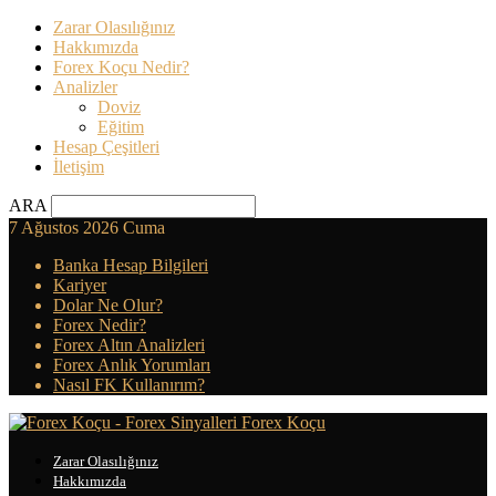
Zarar Olasılığınız
Hakkımızda
Forex Koçu Nedir?
Analizler
Doviz
Eğitim
Hesap Çeşitleri
İletişim
ARA
7 Ağustos 2026 Cuma
Banka Hesap Bilgileri
Kariyer
Dolar Ne Olur?
Forex Nedir?
Forex Altın Analizleri
Forex Anlık Yorumları
Nasıl FK Kullanırım?
Forex Koçu
Zarar Olasılığınız
Hakkımızda