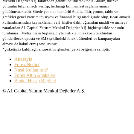
Menkul Değerler A.Ş. tarafından garanti edilmemektedir. Analiz, fikir ve
yorumlar bilgi amaçlı verilip, herhangi bir menfaat sağlama amacı
güdülmemektedir. Sitede yer alan her türlü Analiz, fikir, yorum, tablo ve
grafikler genel yatırım tavsiyesi ve finansal bilgi niteliğinde olup, ticari amaçlı
kullanılmasından kaynaklanan ve 3. kişiler dahil uğranılan maddi ve manevi
zararlardan A1 Capital Yatırım Menkul Değerler A.Ş. hiçbir şekilde sorumlu
tutulamaz. Üyeliğinizin başlangıcıyla birlikte Forexkocu tarafından
gönderilecek eposta ve SMS şeklindeki forex bültenleri ve kampanyaları
almayı da kabul etmiş sayılırsınız.
*Şirketimiz kaldıraçlı alım-satım işlemleri yetki belgesine sahiptir.
Anasayfa
Forex Nedir?
Nasıl Kullanırım?
Forex Altın Analizleri
Banka Hesap Bilgileri
© A1 Capital Yatırım Menkul Değerler A.Ş.