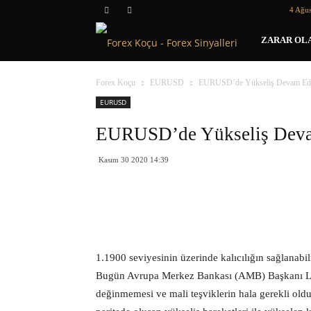
4 Ağus
Forex
ZARAR OLA
Koçu
Forex Koçu
EURUSD
EURUSD’de Yükseliş Devam Ed
EURUSD
EURUSD’de Yükseliş Dev
Kasım 30 2020 14:39
1.1900 seviyesinin üzerinde kalıcılığın sağlanabil
Bugün Avrupa Merkez Bankası (AMB) Başkanı Lag
değinmemesi ve mali teşviklerin hala gerekli old