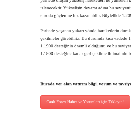
paritede oluşan yükseliş hareketleri ile yükselen 
izlenecektir. Yükselişin devamı adına bu seviyenin
euroda güçlenme hız kazanabilir. Böylelikle 1.20
Paritede yaşanan yukarı yönde hareketlerin durakl
çekilmeler görebiliriz. Bu durumda kısa vadede 1.
1.1900 desteğinin önemli olduğunu ve bu seviyeni
1.1800 desteğine kadar geri çekilme ihtimalinin b
Burada yer alan yatırım bilgi, yorum ve tavsiy
Canlı Forex Haber ve Yorumları için Tıklayın!