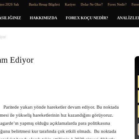
tos 2026 Salı
Banka Hesap Bilgileri
Kariyer
Dolar Ne Olur?
Forex Nedir?
Forex
SILIĞINIZ
HAKKIMIZDA
FOREX KOÇU NEDIR?
ANALIZLE
iyor
am Ediyor
Paritede yukarı yönde hareketler devam ediyor. Bu noktada
mesi ile yükseliş hareketlerinin hız kazandığını görüyoruz.
arde’ın yapmış olduğu açıklamalarda para politikasına
uğunu belirtmesi kur tarafında çok etkili olmadı. Bu noktada