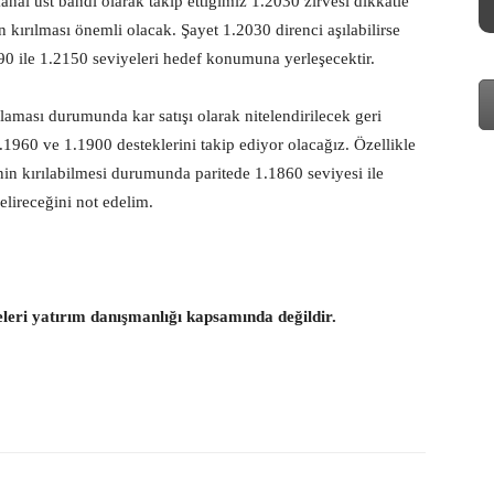
kanal üst bandı olarak takip ettiğimiz 1.2030 zirvesi dikkatle
 kırılması önemli olacak. Şayet 1.2030 direnci aşılabilirse
90 ile 1.2150 seviyeleri hedef konumuna yerleşecektir.
aması durumunda kar satışı olarak nitelendirilecek geri
1960 ve 1.1900 desteklerini takip ediyor olacağız. Özellikle
n kırılabilmesi durumunda paritede 1.1860 seviyesi ile
elireceğini not edelim.
eleri yatırım danışmanlığı kapsamında değildir.