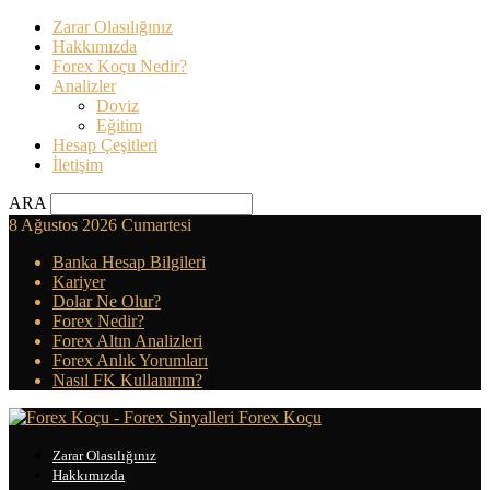
Zarar Olasılığınız
Hakkımızda
Forex Koçu Nedir?
Analizler
Doviz
Eğitim
Hesap Çeşitleri
İletişim
ARA
8 Ağustos 2026 Cumartesi
Banka Hesap Bilgileri
Kariyer
Dolar Ne Olur?
Forex Nedir?
Forex Altın Analizleri
Forex Anlık Yorumları
Nasıl FK Kullanırım?
Forex Koçu
Zarar Olasılığınız
Hakkımızda