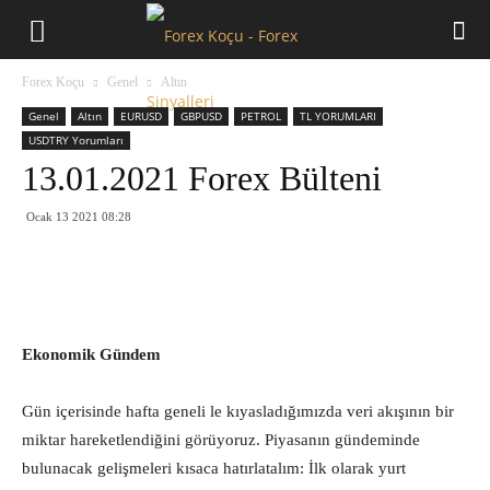
Forex
Forex Koçu
Genel
Altın
Koçu
Genel
Altın
EURUSD
GBPUSD
PETROL
TL YORUMLARI
USDTRY Yorumları
13.01.2021 Forex Bülteni
Ocak 13 2021 08:28
Ekonomik Gündem
Gün içerisinde hafta geneli le kıyasladığımızda veri akışının bir
miktar hareketlendiğini görüyoruz. Piyasanın gündeminde
bulunacak gelişmeleri kısaca hatırlatalım: İlk olarak yurt