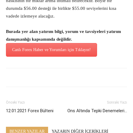
baskısının bir miktar artma ihtimali belirecektir. Böyle bir
durumda $56.00 desteği ile birlikte $55.00 seviyelerini kısa
vadede izlemeye alacağız.
Burada yer alan yatırım bilgi, yorum ve tavsiyeleri yatırım
danışmanlığı kapsamında değildir.
Canlı Forex Haber ve Yorumları için Tıklayın!
Önceki Yazı
Sonraki Yazı
12.01.2021 Forex Bülteni
Ons Altında Tepki Denemeleri…
BENZER YAZILAR
YAZARIN DİĞER İÇERİKLERİ